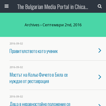
The Bulgarian Media Portal in Chicago
Archives › Септември 2nd, 2016
2016-09-02
Правителството като ученик
2016-09-02
Мостът на Кольо Фичето в Бяла се
нуждае от реставрация
2016-09-02
Деца в неравностойно положение се