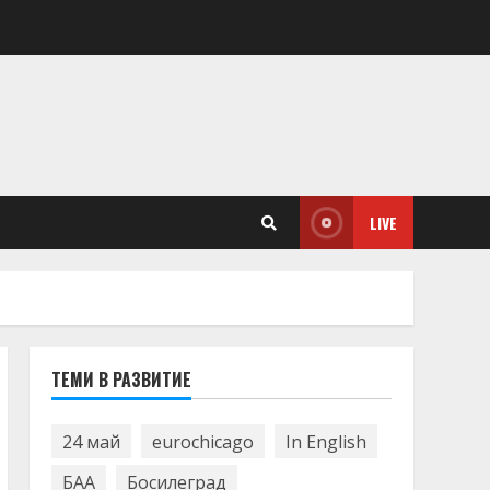
LIVE
ТЕМИ В РАЗВИТИЕ
24 май
eurochicago
In English
БАА
Босилеград