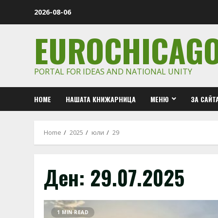
Skip
2026-08-06
to
content
EUROCHICAG
PORTAL FOR IDEAS AND NATIONAL UNITY
HOME
НАШАТА КНИЖАРНИЦА
МЕНЮ
ЗА САЙТ
Home
2025
юли
29
Ден:
29.07.2025
1 MIN READ