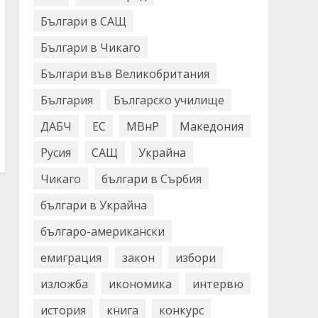
Българи в САЩ
Българи в Чикаго
Българи във Великобритания
България
Българско училище
ДАБЧ
ЕС
МВнР
Македония
Русия
САЩ
Украйна
Чикаго
българи в Сърбия
българи в Украйна
българо-американски
емиграция
закон
избори
изложба
икономика
интервю
история
книга
конкурс