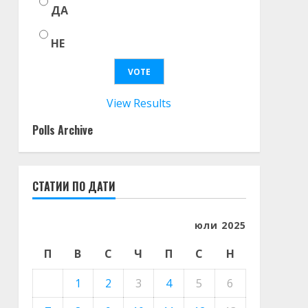
ДА
НЕ
View Results
Polls Archive
СТАТИИ ПО ДАТИ
юли 2025
П
В
С
Ч
П
С
Н
1
2
3
4
5
6