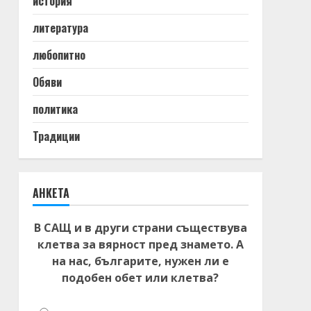
история
литература
любопитно
Обяви
политика
Традиции
АНКЕТА
В САЩ и в други страни съществува
клетва за вярност пред знамето. А
на нас, българите, нужен ли е
подобен обет или клетва?