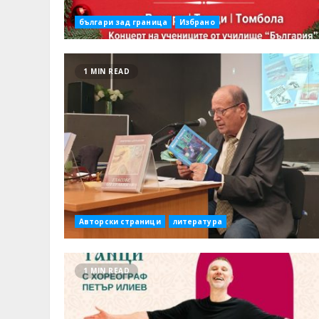
българи зад граница
Избрано
1 MIN READ
Авторски страници
литература
1 MIN READ