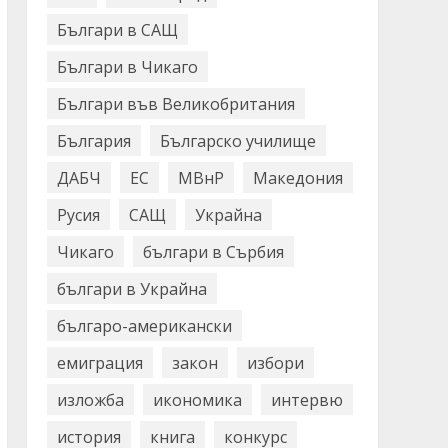
Българи в САЩ
Българи в Чикаго
Българи във Великобритания
България
Българско училище
ДАБЧ
ЕС
МВнР
Македония
Русия
САЩ
Украйна
Чикаго
българи в Сърбия
българи в Украйна
българо-американски
емиграция
закон
избори
изложба
икономика
интервю
история
книга
конкурс