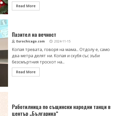
Read More
Пазител на вечност
Eurochicago.com
2024-11-15
Копая тревата, говоря на мама... Отдолу е, само
два метра делят ни. Копая и скубя със зъби
безсмъртния троскот на...
Read More
Работилница по същински народни танци в
център „Българика“