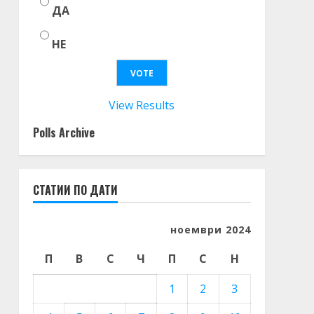
ДА
НЕ
View Results
Polls Archive
СТАТИИ ПО ДАТИ
ноември 2024
П
В
С
Ч
П
С
Н
1
2
3