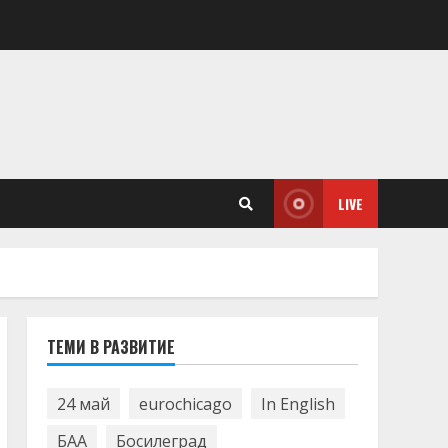
LIVE
ТЕМИ В РАЗВИТИЕ
24 май
eurochicago
In English
БАА
Босилеград