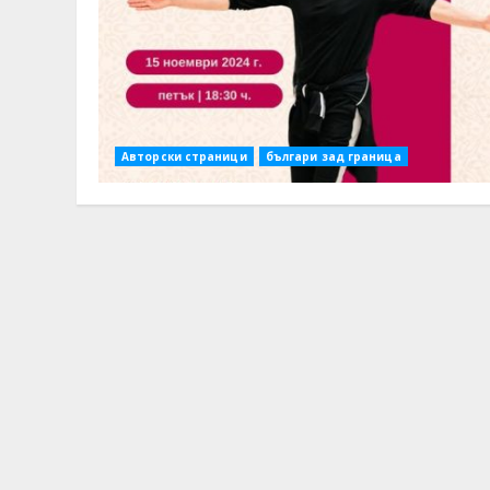
Авторски страници
българи зад граница