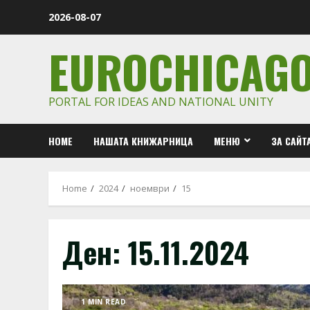
Skip
2026-08-07
to
content
EUROCHICAG
PORTAL FOR IDEAS AND NATIONAL UNITY
HOME
НАШАТА КНИЖАРНИЦА
МЕНЮ
ЗА САЙТ
Home
2024
ноември
15
Ден:
15.11.2024
1 MIN READ