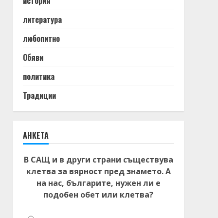
история
литература
любопитно
Обяви
политика
Традиции
АНКЕТА
В САЩ и в други страни съществува
клетва за вярност пред знамето. А
на нас, българите, нужен ли е
подобен обет или клетва?