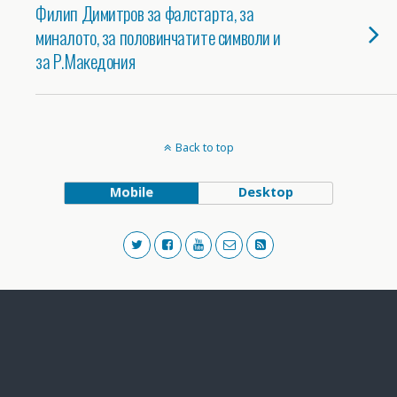
Филип Димитров за фалстарта, за
миналото, за половинчатите символи и
за Р.Македония
Back to top
Mobile
Desktop