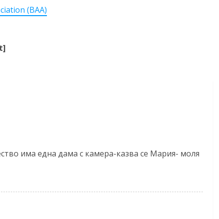
iation (BAA)
t]
ство има една дама с камера-казва се Мария- моля