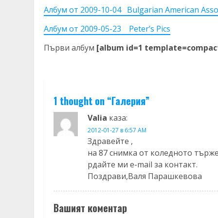
Албум от 2009-10-04 Bulgarian American Assoc
Албум от 2009-05-23 Peter’s Pics
Първи албум
[album id=1 template=compac
1 thought on “
Галерия
”
Valia
каза:
2012-01-27 в 6:57 AM
Здравейте ,
на 87 снимка от коледното търже
рдайте ми e-mail за контакт.
Поздрави,Валя Парашкевова
Вашият коментар