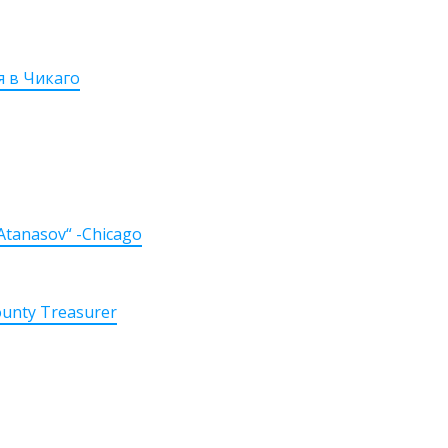
я в Чикаго
Atanasov“ -Chicago
ounty Treasurer