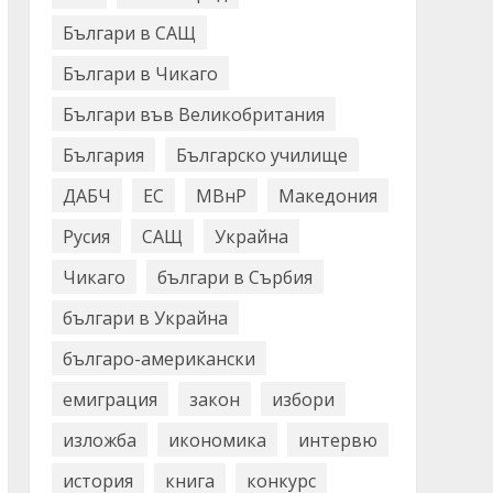
Българи в САЩ
Българи в Чикаго
Българи във Великобритания
България
Българско училище
ДАБЧ
ЕС
МВнР
Македония
Русия
САЩ
Украйна
Чикаго
българи в Сърбия
българи в Украйна
българо-американски
емиграция
закон
избори
изложба
икономика
интервю
история
книга
конкурс