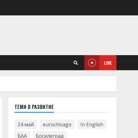
LIVE
ТЕМИ В РАЗВИТИЕ
24 май
eurochicago
In English
БАА
Босилеград