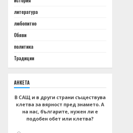
история
литература
любопитно
Обяви
политика
Традиции
АНКЕТА
В САЩ и в други страни съществува
клетва за вярност пред знамето. А
на нас, българите, нужен ли е
подобен обет или клетва?