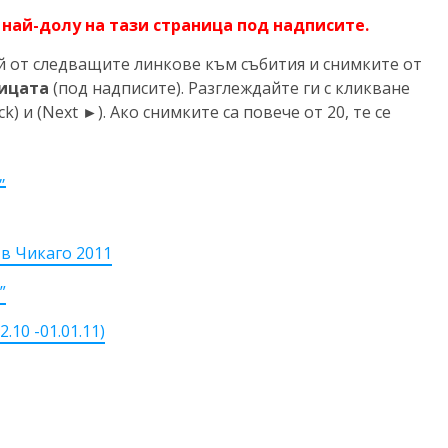
най-долу на тази страница под надписите.
ой от следващите линкове към събития и снимките от
ницата
(под надписите). Разглеждайте ги с кликване
k) и (Next ►). Ако снимките са повече от 20, те се
„
в Чикаго 2011
”
10 -01.01.11)