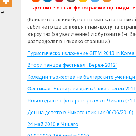
Търсените от вас фотографии ще видите 
(Кликнете с левия бутон на мишката на няк
събитието ще се
появят най-долу на стра
върху тях (за увеличение) и с бутоните (◄ Bac
разпределят в няколко страници.)
Tуристическо изложение GITM 2013 in Korea 
Втори танцов фестивал „Верея-2012“
Коледни тържества на българските ученици 
Фестивал “Български дни в Чикаго-есен 2011
Новогодишен фоторепортаж от Чикаго (31.12.
Ден на детето в Чикаго (пикник 06/06/2010)
24 май 2010 в Чикаго
01.05.2010 BAA prolet 2010