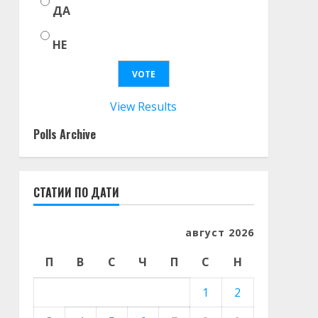
ДА
НЕ
View Results
Polls Archive
СТАТИИ ПО ДАТИ
август 2026
П
В
С
Ч
П
С
Н
1
2