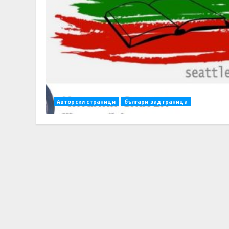
Авторски страници
българи зад граница