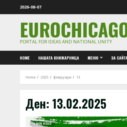
Skip
2026-08-07
to
content
EUROCHICAG
PORTAL FOR IDEAS AND NATIONAL UNITY
HOME
НАШАТА КНИЖАРНИЦА
МЕНЮ
ЗА САЙТ
Home
2025
февруари
13
Ден:
13.02.2025
1 MIN READ