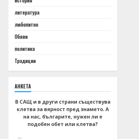
история
литература
любопитно
Обяви
политика
Традиции
АНКЕТА
В САЩ и в други страни съществува
клетва за вярност пред знамето. А
на нас, българите, нужен ли е
подобен обет или клетва?