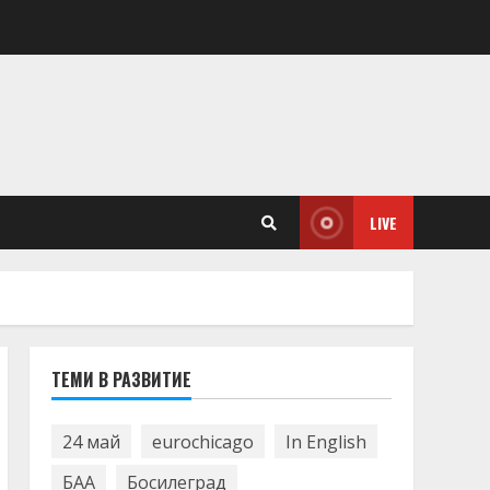
LIVE
ТЕМИ В РАЗВИТИЕ
24 май
eurochicago
In English
БАА
Босилеград