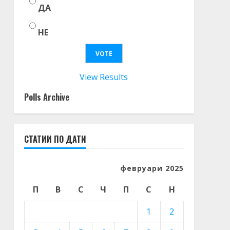
ДА
НЕ
View Results
Polls Archive
СТАТИИ ПО ДАТИ
февруари 2025
П
В
С
Ч
П
С
Н
1
2