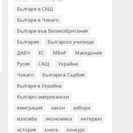
Българи в САЩ
Българи в Чикаго
Българи във Великобритания
България
Българско училище
ДАБЧ
ЕС
МВнР
Македония
Русия
САЩ
Украйна
Чикаго
българи в Сърбия
българи в Украйна
българо-американски
емиграция
закон
избори
изложба
икономика
интервю
история
книга
конкурс