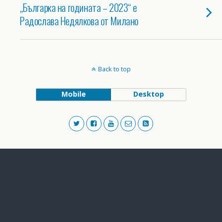
„Българка на годината – 2023“ е
Радослава Недялкова от Милано
Back to top
Mobile
Desktop