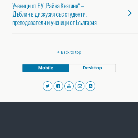
Ученици от БУ „Райна Княгиня“ –
Дъблин в дискусия със студенти,
преподаватели и ученици от България
Back to top
Mobile
Desktop