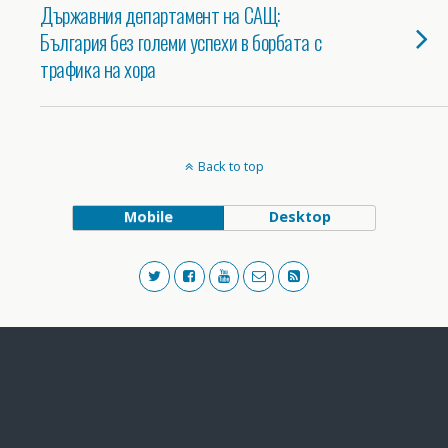
Държавния департамент на САЩ:
България без големи успехи в борбата с
трафика на хора
Back to top
Mobile
Desktop