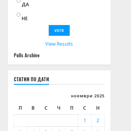
ДА
НЕ
View Results
Polls Archive
СТАТИИ ПО ДАТИ
ноември 2025
П
В
С
Ч
П
С
Н
1
2