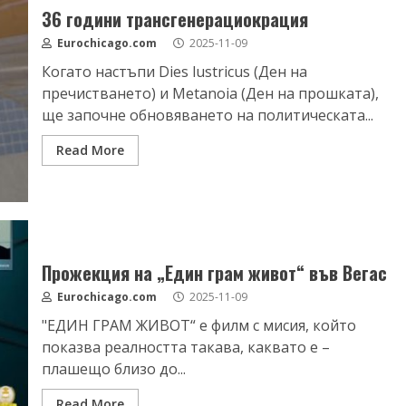
36 години трансгенерациокрация
Eurochicago.com
2025-11-09
Когато настъпи Dies lustricus (Ден на
пречистването) и Metanoia (Ден на прошката),
ще започне обновяването на политическата...
Read More
Прожекция на „Един грам живот“ във Вегас
Eurochicago.com
2025-11-09
"ЕДИН ГРАМ ЖИВОТ“ е филм с мисия, който
показва реалността такава, каквато е –
плашещо близо до...
Read More