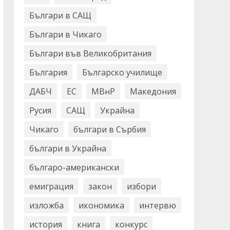
Българи в САЩ
Българи в Чикаго
Българи във Великобритания
България
Българско училище
ДАБЧ
ЕС
МВнР
Македония
Русия
САЩ
Украйна
Чикаго
българи в Сърбия
българи в Украйна
българо-американски
емиграция
закон
избори
изложба
икономика
интервю
история
книга
конкурс