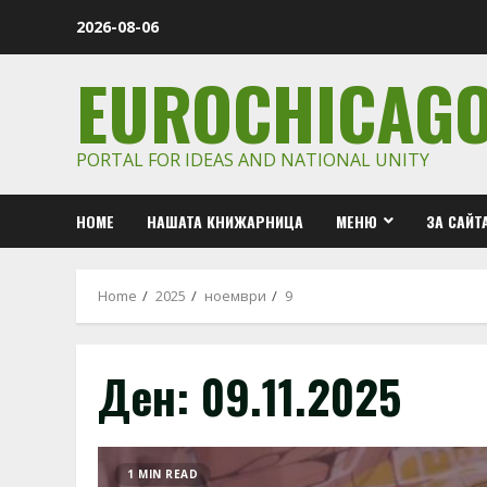
Skip
2026-08-06
to
content
EUROCHICAG
PORTAL FOR IDEAS AND NATIONAL UNITY
HOME
НАШАТА КНИЖАРНИЦА
МЕНЮ
ЗА САЙТ
Home
2025
ноември
9
Ден:
09.11.2025
1 MIN READ