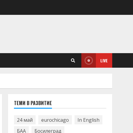
LIVE
ТЕМИ В РАЗВИТИЕ
24 май
eurochicago
In English
БАА
Босилеград