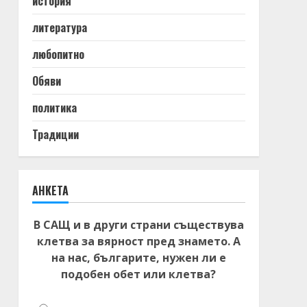
история
литература
любопитно
Обяви
политика
Традиции
АНКЕТА
В САЩ и в други страни съществува
клетва за вярност пред знамето. А
на нас, българите, нужен ли е
подобен обет или клетва?