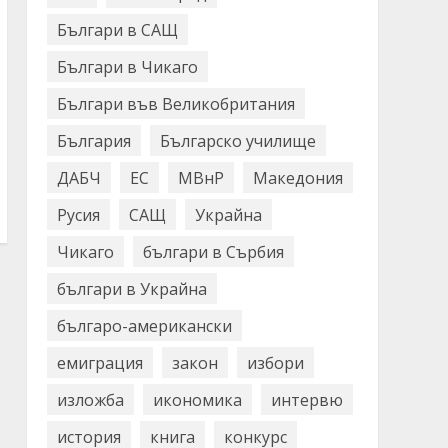
Българи в САЩ
Българи в Чикаго
Българи във Великобритания
България
Българско училище
ДАБЧ
ЕС
МВнР
Македония
Русия
САЩ
Украйна
Чикаго
българи в Сърбия
българи в Украйна
българо-американски
емиграция
закон
избори
изложба
икономика
интервю
история
книга
конкурс