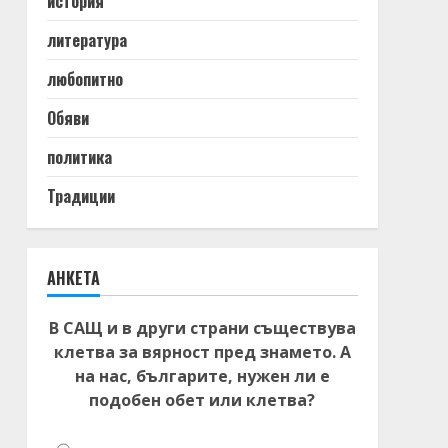
история
литература
любопитно
Обяви
политика
Традиции
АНКЕТА
В САЩ и в други страни съществува
клетва за вярност пред знамето. А
на нас, българите, нужен ли е
подобен обет или клетва?