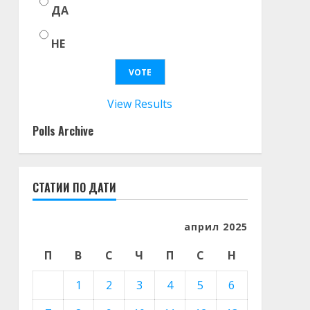
ДА
НЕ
View Results
Polls Archive
СТАТИИ ПО ДАТИ
април 2025
П
В
С
Ч
П
С
Н
1
2
3
4
5
6