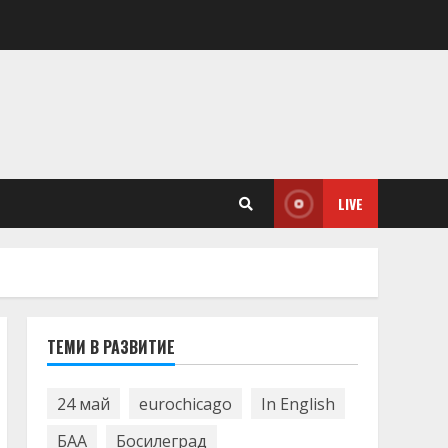
LIVE
ТЕМИ В РАЗВИТИЕ
24 май
eurochicago
In English
БАА
Босилеград