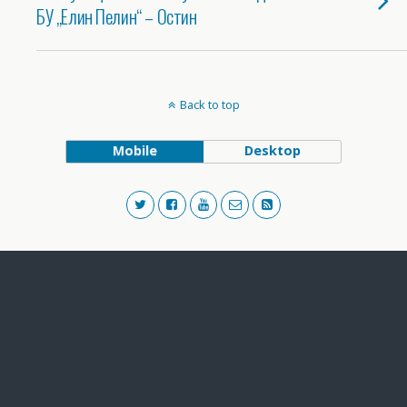
БУ „Елин Пелин“ – Остин
Back to top
Mobile
Desktop