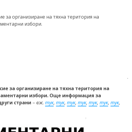
ие за организиране на тяхна територия на
аментарни избори.
.
сие за организиране на тяхна територия на
ламентарни избори. Още информация за
други страни
–
вж.
тук
,
тук
,
тук
,
тук
,
тук
,
тук
,
тук
,