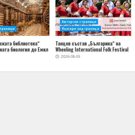
Авторски страници
страници
българи зад граница
ската библиотека“
Танцов състав „Българика“ на
ната биология до Емил
Wheeling International Folk Festival
2026-08-03