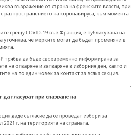
виква възражение от страна на френските власти, при
 с разпространението на коронавируса, към момента
ите срещу COVID-19 във Франция, е публикувана на
на уточнява, че мерките могат да бъдат променяни в
мията.
ВР трябва да бъде своевременно информирана за
ете на отваряне и затваряне в изборния ден, както и
те на по един човек за контакт за всяка секция.
.
 да гласуват при спазване на
ия даде съгласие да се проведат избори за
 2021 г. на територията на страната.
разява изборите да бъдат организирани в