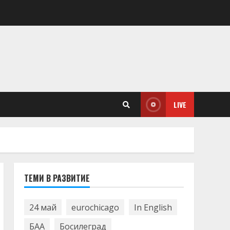
LIVE
ТЕМИ В РАЗВИТИЕ
24 май
eurochicago
In English
БАА
Босилеград