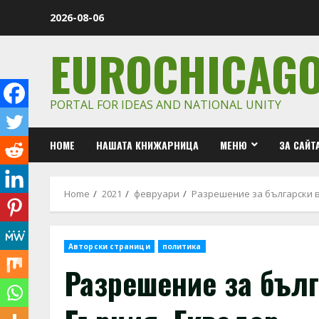
Skip
2026-08-06
to
content
EUROCHICAG
PORTAL FOR IDEAS AND NATIONAL UNITY
HOME
НАШАТА КНИЖАРНИЦА
МЕНЮ
ЗА САЙТ
Home
2021
февруари
Разрешение за български в
Авторски страници
политика
Разрешение за бълг