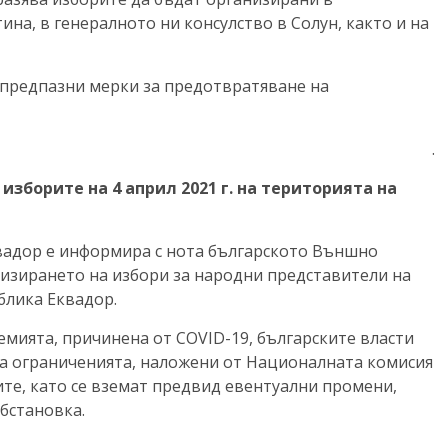
на, в генералното ни консулство в Солун, както и на
и предпазни мерки за предотвратяване на
.
изборите на 4 април 2021 г. на територията на
вадор е информира с нота българското Външно
низирането на избори за народни представители на
блика Еквадор.
демията, причинена от COVID-19, българските власти
на ограниченията, наложени от Националната комисия
те, като се вземат предвид евентуални промени,
бстановка.