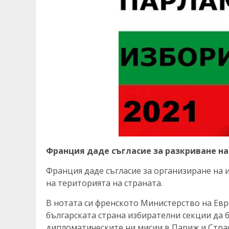
Франция даде съгласие за разкриване на
Франция даде съгласие за организиране на и
на територията на страната.
В нотата си френското Министерство на Ев
българската страна избирателни секции да 
дипломатическите ни мисии в Париж и Страсб