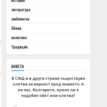
история
литература
любопитно
Обяви
политика
Традиции
АНКЕТА
В САЩ и в други страни съществува
клетва за вярност пред знамето. А
на нас, българите, нужен ли е
подобен обет или клетва?