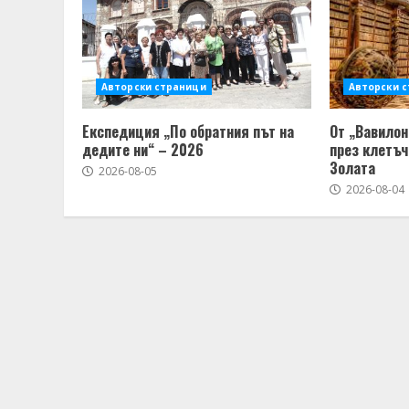
Авторски страници
Авторски 
Експедиция „По обратния път на
От „Вавилон
дедите ни“ – 2026
през клетъч
Золата
2026-08-05
2026-08-04