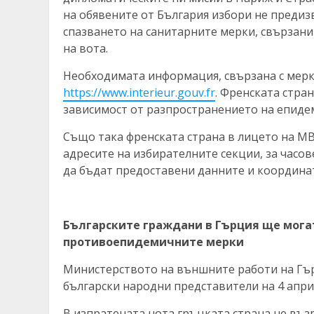
на обявените от България избори не предиз
спазването на санитарните мерки, свързани
на вота.
Необходимата информация, свързана с мерк
https://www.interieur.gouv.fr
. Френската стра
зависимост от разпространението на епиде
Също така френската страна в лицето на М
адресите на избирателните секции, за часов
да бъдат предоставени данните и координати
Българските граждани в Гърция ще могат
противоепидемичните мерки
Министерството на външните работи на Гърц
български народни представители на 4 април
В изпратената нота гръцката страна не въз