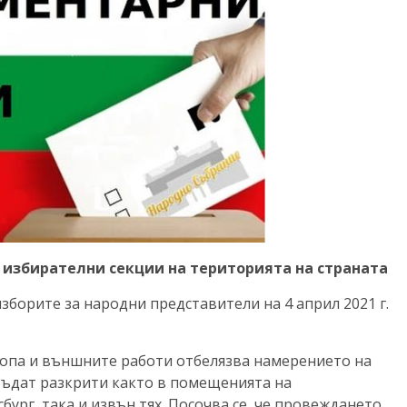
 избирателни секции на територията на страната
зборите за народни представители на 4 април 2021 г.
ропа и външните работи отбелязва намерението на
бъдат разкрити както в помещенията на
ург, така и извън тях. Посочва се, че провеждането