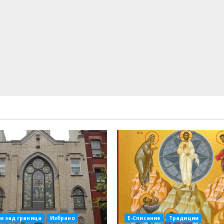
и зад граница
Избрано
Е-Списание
Традиции