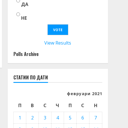
ДА
НЕ
View Results
Polls Archive
СТАТИИ ПО ДАТИ
февруари 2021
П
В
С
Ч
П
С
Н
1
2
3
4
5
6
7