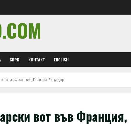
O.COM
А
GDPR
КОНТАКТ
ENGLISH
от във Франция, Гърция, Еквадор
арски вот във Франция,