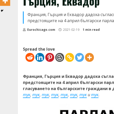
Гърция, Еквадор
Франция, Гърция и Еквадор дадоха съглас
предстоящите на 4 април български парл
Eurochicago.com
2021-02-19
1 min read
Spread the love
Франция, Гърция и Еквадор дадоха съгла
предстоящите на 4 април български пар
гласуването на българските граждани в 
тук
,
тук
,
тук
,
тук
,
тук
,
тук
,
тук
и
тук
.