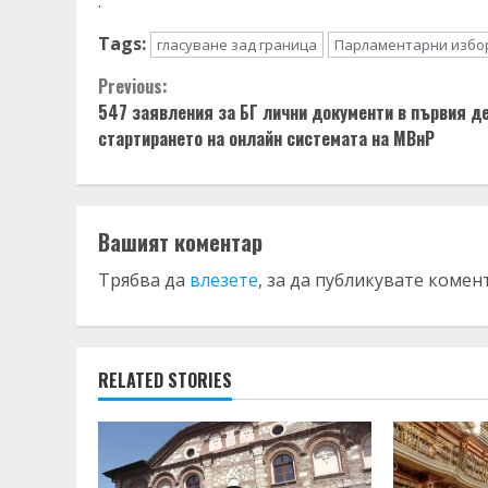
.
Tags:
гласуване зад граница
Парламентарни избор
Continue
Previous:
547 заявления за БГ лични документи в първия де
Reading
стартирането на онлайн системата на МВнР
Вашият коментар
Трябва да
влезете
, за да публикувате комен
RELATED STORIES