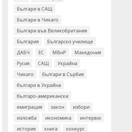
Българи в САЩ
Българи в Чикаго
Българи във Великобритания
България
Българско училище
ДАБЧ
ЕС
МВнР
Македония
Русия
САЩ
Украйна
Чикаго
българи в Сърбия
българи в Украйна
българо-американски
емиграция
закон
избори
изложба
икономика
интервю
история
книга
конкурс