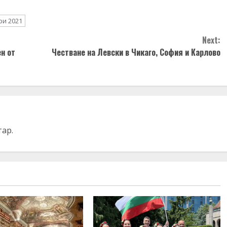
и 2021
Next:
н от
Честване на Левски в Чикаго, София и Карлово
тар.