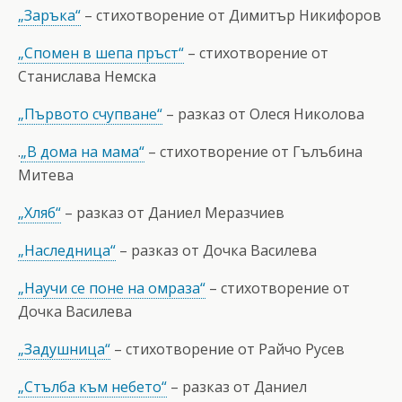
„Заръка“
– стихотворение от Димитър Никифоров
„Спомен в шепа пръст“
– стихотворение от
Станислава Немска
„Първото счупване“
– разказ от Олеся Николова
.
„В дома на мама“
– стихотворение от Гълъбина
Митева
„Хляб“
– разказ от Даниел Меразчиев
„Наследница“
– разказ от Дочка Василева
„Научи се поне на омраза“
– стихотворение от
Дочка Василева
„Задушница“
– стихотворение от Райчо Русев
„Стълба към небето“
– разказ от Даниел