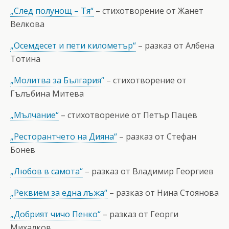
„След полунощ – Тя“
– стихотворение от Жанет
Велкова
„Осемдесет и пети километър“
– разказ от Албена
Тотина
„Молитва за България“
– стихотворение от
Гълъбина Митева
„Мълчание“
– стихотворение от Петър Пацев
„Ресторантчето на Дияна“
– разказ от Стефан
Бонев
„Любов в самота“
– разказ от Владимир Георгиев
„Реквием за една лъжа“
– разказ от Нина Стоянова
„Добрият чичо Пенко“
– разказ от Георги
Михалков