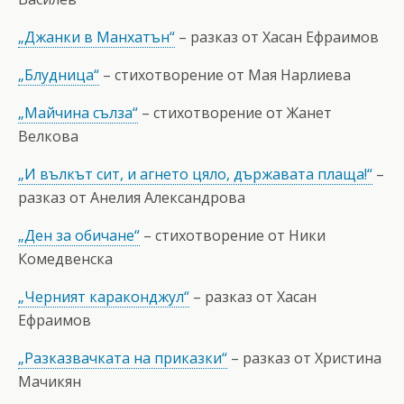
„Джанки в Манхатън“
– разказ от Хасан Ефраимов
„Блудница“
– стихотворение от Мая Нарлиева
„Майчина сълза“
– стихотворение от Жанет
Велкова
„И вълкът сит, и агнето цяло, държавата плаща!“
–
разказ от Анелия Александрова
„Ден за обичане“
– стихотворение от Ники
Комедвенска
„Черният караконджул“
– разказ от Хасан
Ефраимов
„Разказвачката на приказки“
– разказ от Христина
Мачикян