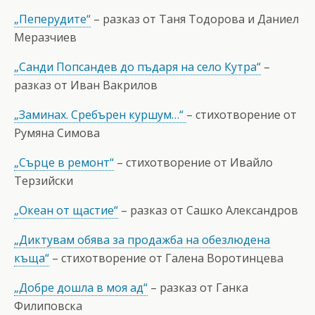
„Пеперудите“
– разказ от Таня Тодорова и Даниел
Меразчиев
„Санди Попсандев до пъдаря на село Кутра“
–
разказ от Иван Вакрилов
„Заминах. Сребърен куршум…“
– стихотворение от
Румяна Симова
„Сърце в ремонт“
– стихотворение от Ивайло
Терзийски
„Океан от щастие“
– разказ от Сашко Александров
„Диктувам обява за продажба на обезлюдена
къща“
– стихотворение от Галена Воротинцева
„Добре дошла в моя ад“
– разказ от Ганка
Филиповска