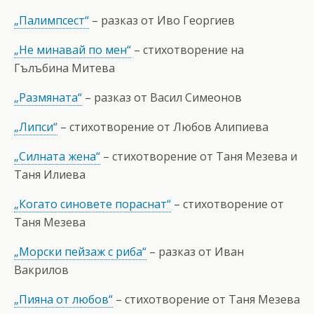
„Палимпсест“
– разказ от Иво Георгиев
„Не минавай по мен“
– стихотворение на
Гълъбина Митева
„Размяната“
– разказ от Васил Симеонов
„Липси“
– стихотворение от Любов Алипиева
„Силната жена“
– стихотворение от Таня Мезева и
Таня Илиева
„Когато синовете пораснат“
– стихотворение от
Таня Мезева
„Морски пейзаж с риба“
– разказ от Иван
Вакрилов
„Пияна от любов“
– стихотворение от Таня Мезева