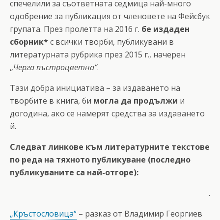
спечелили за съответната седмица най-много
одобрение за публикация от членовете на Фейсбук
групата. През пролетта на 2016 г.
бе издаден
сборник*
с всички творби, публикувани в
литературната рубрика през 2015 г., начерен
„
Черга пъстроцветна“
.
Тази добра инициатива – за издаването на
творбите в книга, би
могла да продължи
и
догодина, ако се намерят средства за издаването
й.
Следват линкове към литературните текстове
по реда на тяхното публикуване (последно
публикуваните са най-отгоре):
.
„Кръстословица“
– разказ от Владимир Георгиев