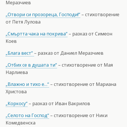
Меразчиев
„Отвори си прозореца, Господи!“
– стихотворение
от Петя Лулова
„Смъртта чака на покрива“
– разказ от Симеон
Коев
„Блага вест“
– разказ от Даниел Меразчиев
„Отбих се в душата ти“
– стихотворение от Мая
Нарлиева
„Влажно и тихо е…“
– стихотворение от Мариана
Христова
„Коркосу“
– разказ от Иван Вакрилов
„Селото на Господ“
– стихотворение от Ники
Комедвенска