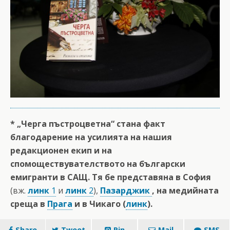
* „Черга пъстроцветна“ стана факт
благодарение на усилията на нашия
редакционен екип и на
спомоществувателството на български
емигранти в САЩ. Тя бе представяна в София
(вж.
линк
1
и
линк
2
),
Пазарджик
, на медийната
среща в
Прага
и в Чикаго (
линк
).
Share
Tweet
Pin
Mail
SMS