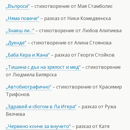
„Въпроси“
– стихотворение от Мая Стамболис
„Няма повече“
– разказ от Ники Комедвенска
„Знаеш ли…“
– стихотворение от Любов Алипиева
„Дуенде“
– стихотворение от Алина Стоянова
„Баба Кера и Жана“
– разказ от Георги Стойков
„Тишина с дъх на зрялост и мед“
– стихотворение
от Людмила Билярска
„Автобиографично“
– стихотворение от Красимир
Трифонов
„Здравей и сбогом в Ла Игера“
– разказ от Ружа
Велчева
„Червено конче за внучето“
– разказ от Катя