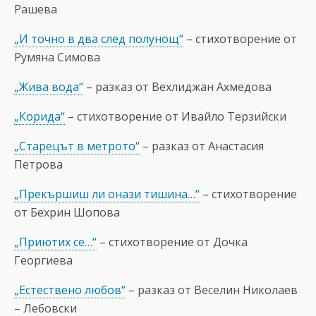
Рашева
„И точно в два след полунощ“
– стихотворение от
Румяна Симова
„Жива вода“
– разказ от Вехлиджан Ахмедова
„Корида“
– стихотворение от Ивайло Терзийски
„Старецът в метрото“
– разказ от Анастасия
Петрова
„Прекършиш ли онази тишина…“
– стихотворение
от Бехрин Шопова
„Приютих се…“
– стихотворение от Дочка
Георгиева
„Естествено любов“
– разказ от Веселин Николаев
– Лебовски