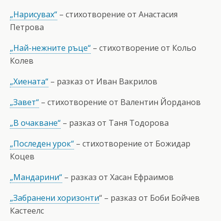
„Нарисувах“
– стихотворение от Анастасия
Петрова
„Най-нежните ръце“
– стихотворение от Кольо
Колев
„Хиената“
– разказ от Иван Вакрилов
„Завет“
– стихотворение от Валентин Йорданов
„В очакване“
– разказ от Таня Тодорова
„Последен урок“
– стихотворение от Божидар
Коцев
„Мандарини“
– разказ от Хасан Ефраимов
„Забранени хоризонти
“ – разказ от Боби Бойчев
Кастеелс