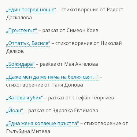
„Един посред нощ е“
– стихотворение от Радост
Даскалова
„Пръстенът“
– разказ от Симеон Коев
„Оттатък, Василе“
– стихотворение от Николай
Дялков
„Божидара“
– разказ от Мая Ангелова
„Даже мен да ме няма на белия свят…“
–
стихотворение от Таня Донова
„Затова я убих“
– разказ от Стефан Георгиев
„Йоан“
– разказ от Здравка Евтимова
„Една жена копаеше пръстта“
– стихотворение от
Гълъбина Митева