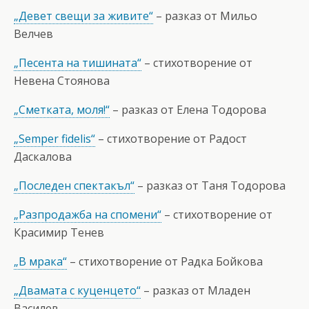
„Девет свещи за живите“
– разказ от Мильо
Велчев
„Песента на тишината“
– стихотворение от
Невена Стоянова
„Сметката, моля!“
– разказ от Елена Тодорова
„Semper fidelis“
– стихотворение от Радост
Даскалова
„Последен спектакъл“
– разказ от Таня Тодорова
„Разпродажба на спомени“
– стихотворение от
Красимир Тенев
„В мрака“
– стихотворение от Радка Бойкова
„Двамата с куценцето“
– разказ от Младен
Василев