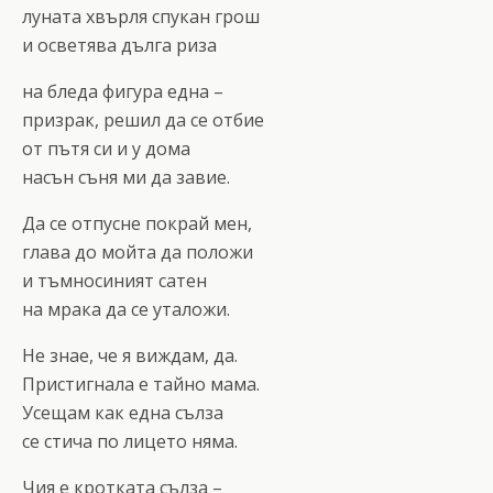
луната хвърля спукан грош
и осветява дълга риза
на бледа фигура една –
призрак, решил да се отбие
от пътя си и у дома
насън съня ми да завие.
Да се отпусне покрай мен,
глава до мойта да положи
и тъмносиният сатен
на мрака да се уталожи.
Не знае, че я виждам, да.
Пристигнала е тайно мама.
Усещам как една сълза
се стича по лицето няма.
Чия е кротката сълза –