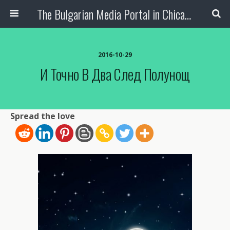
The Bulgarian Media Portal in Chicago
2016-10-29
И Точно В Два След Полунощ
Spread the love