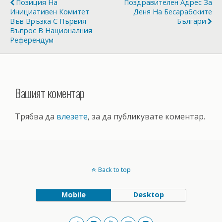
Позиция На
Поздравителен Адрес За
Инициативен Комитет
Деня На Бесарабските
Във Връзка С Първия
Българи
Въпрос В Националния
Референдум
Вашият коментар
Трябва да
влезете
, за да публикувате коментар.
Back to top
Mobile
Desktop