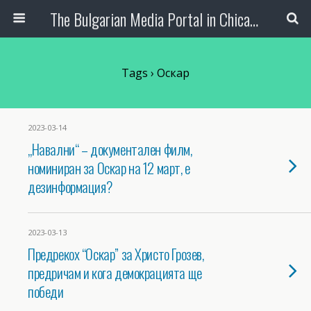
The Bulgarian Media Portal in Chicago
Tags › Оскар
2023-03-14
„Навални“ – документален филм,
номиниран за Оскар на 12 март, е
дезинформация?
2023-03-13
Предрекох “Оскар” за Христо Грозев,
предричам и кога демокрацията ще
победи