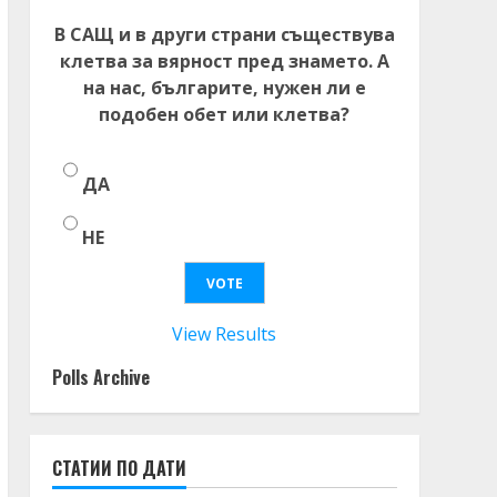
В САЩ и в други страни съществува
клетва за вярност пред знамето. А
на нас, българите, нужен ли е
подобен обет или клетва?
ДА
НЕ
View Results
Polls Archive
СТАТИИ ПО ДАТИ