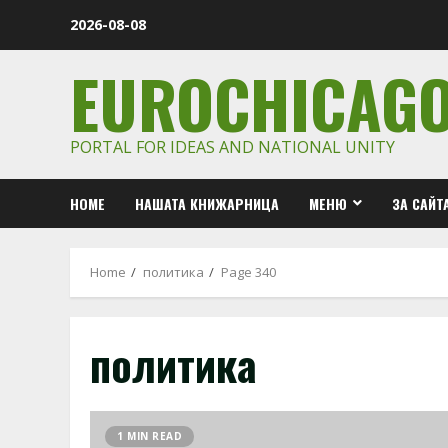
Skip
2026-08-08
to
content
EUROCHICAG
PORTAL FOR IDEAS AND NATIONAL UNITY
HOME
НАШАТА КНИЖАРНИЦА
МЕНЮ
ЗА САЙТ
Home
политика
Page 340
политика
1 MIN READ