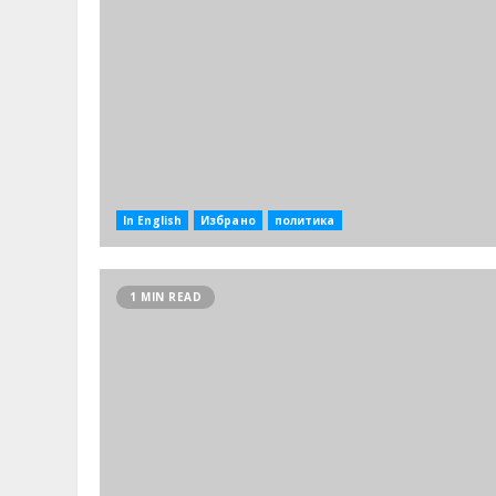
In English
Избрано
политика
1 MIN READ