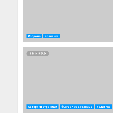
Избрано
политика
1 MIN READ
Авторски страници
българи зад граница
политика