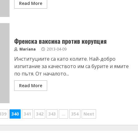
Read More
Френска ваксина против корупция
Mariana
2013-04-09
Институциите са като колите. Най-добро
изпитание за качеството им са бурите и ямите
по пътя. От началото...
Read More
339
340
341
342
343
…
354
Next