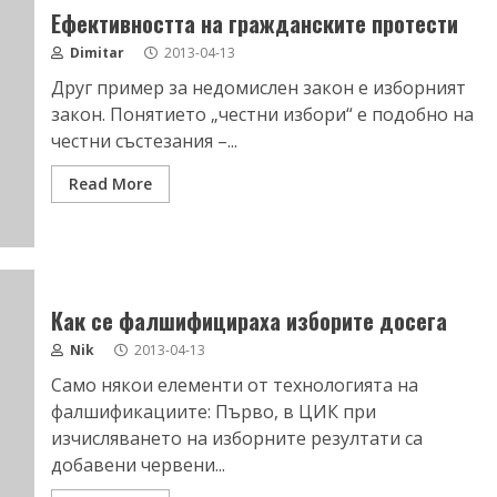
Eфективността на гражданските протести
Dimitar
2013-04-13
Друг пример за недомислен закон е изборният
закон. Понятието „честни избори“ е подобно на
честни състезания –...
Read More
Как се фалшифицираха изборите досега
Nik
2013-04-13
Само някои елементи от технологията на
фалшификациите: Първо, в ЦИК при
изчисляването на изборните резултати са
добавени червени...