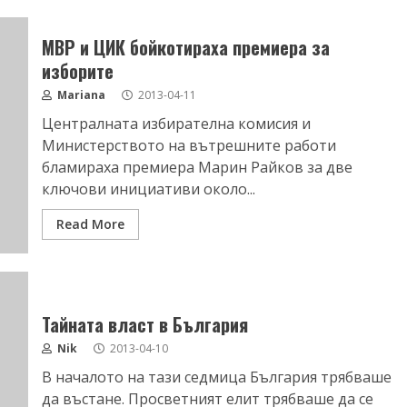
МВР и ЦИК бойкотираха премиера за
изборите
Mariana
2013-04-11
Централната избирателна комисия и
Министерството на вътрешните работи
бламираха премиера Марин Райков за две
ключови инициативи около...
Read More
Тайната власт в България
Nik
2013-04-10
В началото на тази седмица България трябваше
да въстане. Просветният елит трябваше да се