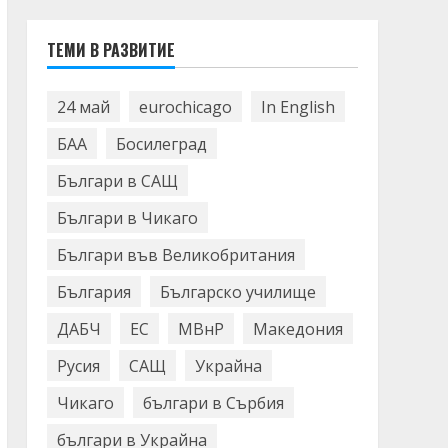
ТЕМИ В РАЗВИТИЕ
24 май
eurochicago
In English
БАА
Босилеград
Българи в САЩ
Българи в Чикаго
Българи във Великобритания
България
Българско училище
ДАБЧ
ЕС
МВнР
Македония
Русия
САЩ
Украйна
Чикаго
българи в Сърбия
българи в Украйна