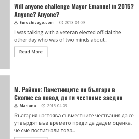
Will anyone challenge Mayor Emanuel in 2015?
Anyone? Anyone?
Eurochicago.com
2013-04-09
I was talking with a veteran elected official the
other day who was of two minds about...
Read More
М. Райков: Паметниците на българи в
Скопие са повод да ги честваме заедно
Mariana
2013-04-09
България настоява съвместните чествания да се
утвърдят във времето преди да дадем оценка,
че сме постигнали това...