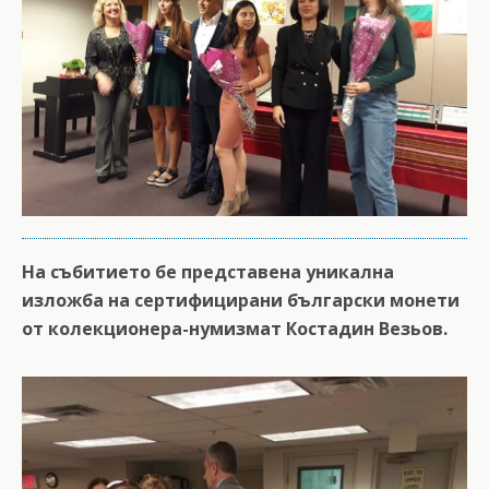
На събитието бе представена уникална
изложба на сертифицирани български монети
от колекционера-нумизмат Костадин Везьов.