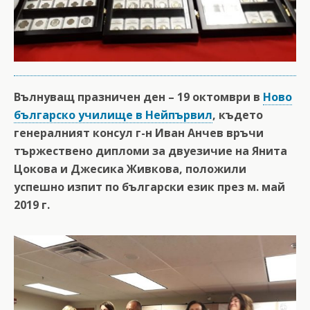
Вълнуващ празничен ден – 19 октомври в
Ново
българско училище в Нейпървил
, където
генералният консул г-н Иван Анчев връчи
тържествено дипломи за двуезичие на Янита
Цокова и Джесика Живкова, положили
успешно изпит по български език през м. май
2019 г.