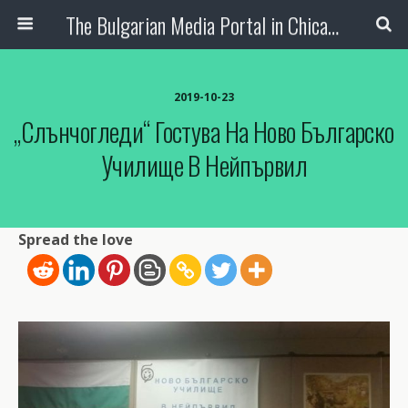
The Bulgarian Media Portal in Chicago
2019-10-23
„Слънчогледи“ Гостува На Ново Българско
Училище В Нейпървил
Spread the love