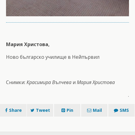
Мария Христова,
Ново българско училище в Нейпървил
Снимки:
Красимира Вълчева
и
Мария Христова
.
Share
Tweet
Pin
Mail
SMS