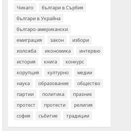
Чикаго
българи в Сърбия
българи в Украйна
българо-американски
емиграция
закон
избори
изложба
икономика
интервю
история
книга
конкурс
корупция
културно
медии
наука
образование
общество
партии
политика
празник
протест
протести
религия
софия
събитие
традиции