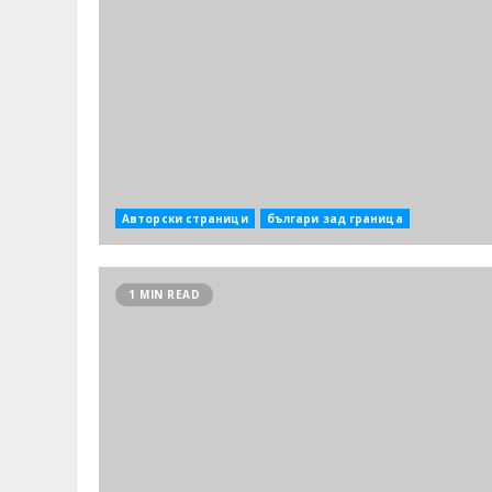
Авторски страници
българи зад граница
1 MIN READ