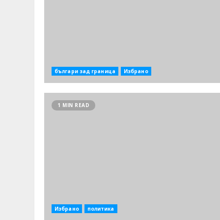
българи зад граница
Избрано
1 MIN READ
Избрано
политика