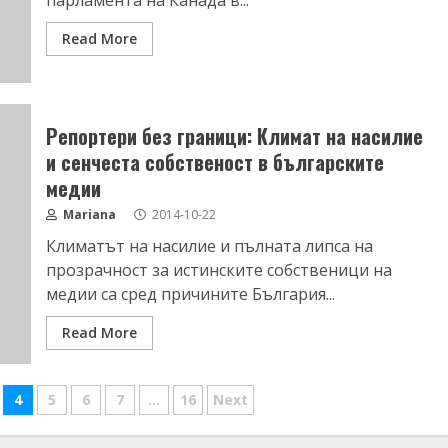
парламента на Канада в...
Read More
Репортери без граници: Климат на насилие
и сенчеста собственост в българските
медии
Mariana
2014-10-22
Климатът на насилие и пълната липса на
прозрачност за истинските собственици на
медии са сред причините България...
Read More
4
5
6
7
…
16
Next