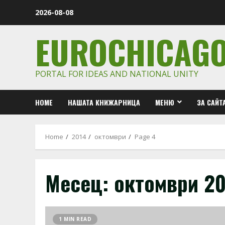
Skip
2026-08-08
to
content
EUROCHICAG
PORTAL FOR IDEAS AND NATIONAL UNITY
HOME
НАШАТА КНИЖАРНИЦА
МЕНЮ
ЗА САЙТ
Home
2014
октомври
Page 4
Месец:
октомври 20
1 MIN READ