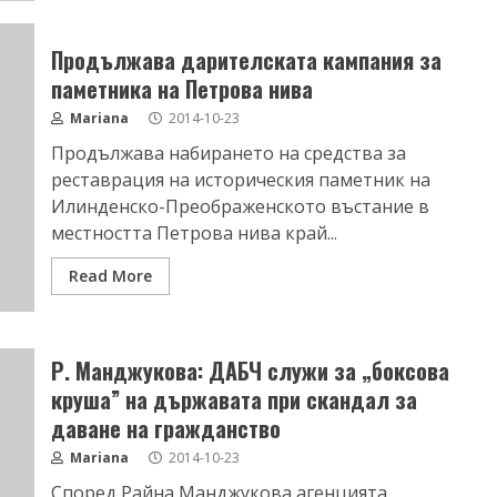
Продължава дарителската кампания за
паметника на Петрова нива
Mariana
2014-10-23
Продължава набирането на средства за
реставрация на историческия паметник на
Илинденско-Преображенското въстание в
местността Петрова нива край...
Read More
Р. Манджукова: ДАБЧ служи за „боксова
круша” на държавата при скандал за
даване на гражданство
Mariana
2014-10-23
Според Райна Манджукова агенцията