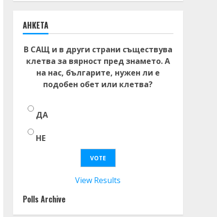
АНКЕТА
В САЩ и в други страни съществува
клетва за вярност пред знамето. А
на нас, българите, нужен ли е
подобен обет или клетва?
ДА
НЕ
View Results
Polls Archive