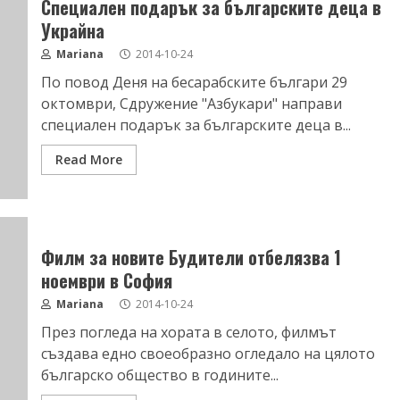
Специален подарък за българските деца в
Украйна
Mariana
2014-10-24
По повод Деня на бесарабските българи 29
октомври, Сдружение "Азбукари" направи
специален подарък за българските деца в...
Read More
Филм за новите Будители отбелязва 1
ноември в София
Mariana
2014-10-24
През погледа на хората в селото, филмът
създава едно своеобразно огледало на цялото
българско общество в годините...