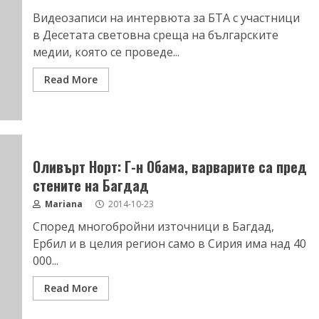
Видеозаписи на интервюта за БТА с участници
в Десетата световна среща на българските
медии, която се проведе...
Read More
Оливърт Норт: Г-н Обама, варварите са пред
стените на Багдад
Mariana
2014-10-23
Според многобройни източници в Багдад,
Ербил и в целия регион само в Сирия има над 40
000...
Read More