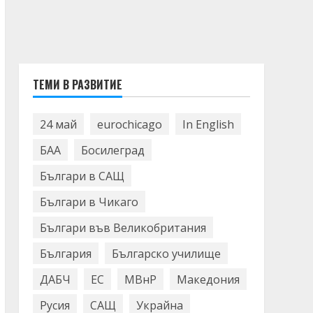
ТЕМИ В РАЗВИТИЕ
24 май
eurochicago
In English
БАА
Босилеград
Българи в САЩ
Българи в Чикаго
Българи във Великобритания
България
Българско училище
ДАБЧ
ЕС
МВнР
Македония
Русия
САЩ
Украйна