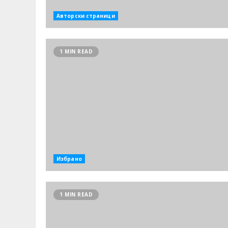
Авторски страници
1 MIN READ
Избрано
1 MIN READ