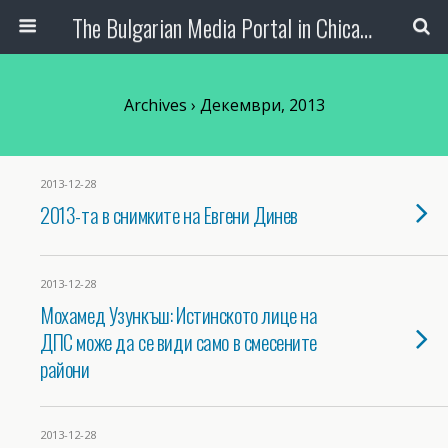
The Bulgarian Media Portal in Chicago
Archives › Декември, 2013
2013-12-28
2013-та в снимките на Евгени Динев
2013-12-28
Мохамед Узункъш: Истинското лице на
ДПС може да се види само в смесените
райони
2013-12-28