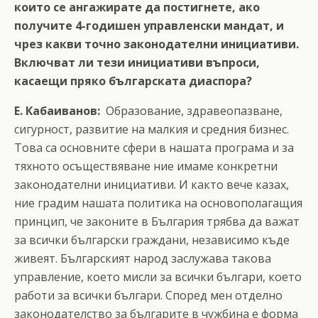
които се ангажирате да постигнете, ако
получите 4-годишен управленски мандат, и
чрез какви точно законодателни инициативи.
Включват ли тези инициативи въпроси,
касаещи пряко българската диаспора?
Е. Кабаиванов:
Образование, здравеопазване,
сигурност, развитие на малкия и средния бизнес.
Това са основните сфери в нашата програма и за
тяхното осъществяване ние имаме конкретни
законодателни инициативи. И както вече казах,
ние градим нашата политика на основополагащия
принцип, че законите в България трябва да важат
за всички български граждани, независимо къде
живеят. Българският народ заслужава такова
управление, което мисли за всички българи, което
работи за всички българи. Според мен отделно
законодателство за българите в чужбина е форма