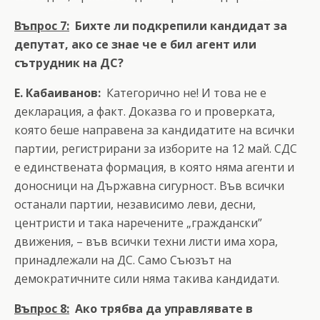
Въпрос 7:
Бихте ли подкрепили кандидат за
депутат, ако се знае че е бил агент или
сътрудник на ДС?
Е. Кабаиванов:
Категорично не! И това не е
декларация, а факт. Доказва го и проверката,
която беше направена за кандидатите на всички
партии, регистрирани за изборите на 12 май. СДС
е единствената формация, в която няма агенти и
доносници на Държавна сигурност. Във всички
останали партии, независимо леви, десни,
центристи и така наречените „граждански”
движения, – във всички техни листи има хора,
принадлежали на ДС. Само Съюзът на
демократичните сили няма такива кандидати.
Въпрос 8:
Ако трябва да управлявате в