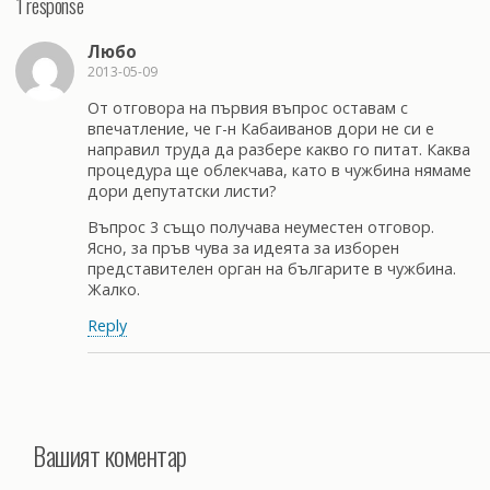
1 response
Любо
2013-05-09
От отговора на първия въпрос оставам с
впечатление, че г-н Кабаиванов дори не си е
направил труда да разбере какво го питат. Каква
процедура ще облекчава, като в чужбина нямаме
дори депутатски листи?
Въпрос 3 също получава неуместен отговор.
Ясно, за пръв чува за идеята за изборен
представителен орган на българите в чужбина.
Жалко.
Reply
Вашият коментар