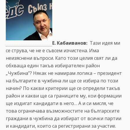
Е. Кабаиванов:
Тази идея ми
се струва, че не е съвсем изчистена. Има
неизяснени въпроси. Като този целия свят ли да
обхваща един такъв избирателен район
„Чужбина”? Някак не намирам логика – президент
на българите в чужбина ли ще се избира по този
начин? По какви критерии ще се определи такъв
район и какви ще са границите му, кои формации
ще издигат кандидати в него… А и си мисля, че
това ограничава възможностите на българските
граждани в чужбина да избират от всички партии
и кандидати, които са регистрирани за участие.