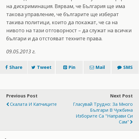
на дискриминация. Вярвам, че България ще има
такова управление, че българите ще изберат
такива политици, които да покажат, че са на
нивото на тази отговорност – да служат на всички
българи и да отстояват техните права.
09.05.2013 г.
Share
Tweet
Pin
Mail
SMS
Previous Post
Next Post
Скалата И Капчиците
Гласувай Трудно: За Много
Българи В Чужбина
Изборите Са "Направи Си
Сам"