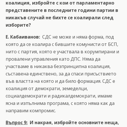
коалиция, избройте с кои от парламентарно
представените в последните години партии в
никакъв случай не бихте се коалирали след
изборите?
Е. Кабаиванов:
СДС не може и няма форма, под
която да се коалира с бившите комунисти от БСП,
нито с партия, която е участвала в корумпирани и
провалени управления като ДПС. Няма да
участваме в никаква безпринципна коалиция,
съставена единствено, за да спаси присъствието
във властта на която и да било формация. СДС е
коалиция от демократи, земеделци,
социалдемократи и радикалдемократи, имаме
ясна и изпълнима програма, с която няма как да
направим компромис.
Въпрос 9:
И накрая, избройте основните неща,