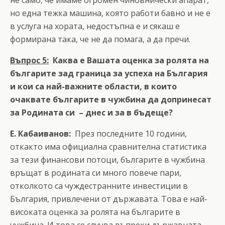
но една тежка машина, която работи бавно и не е
в услуга на хората, недостъпна е и сякаш е
формирана така, че не да помага, а да пречи.
Въпрос 5:
Каква е Вашата оценка за ролята на
българите зад граница за успеха на България
и кои са най-важните области, в които
очаквате българите в чужбина да допринесат
за Родината си – днес и за в бъдеще?
Е. Кабаиванов:
През последните 10 години,
откакто има официална сравнителна статистика
за тези финансови потоци, българите в чужбина
връщат в родината си много повече пари,
отколкото са чуждестранните инвестиции в
България, привлечени от държавата. Това е най-
високата оценка за ролята на българите в
чужбина. И това се случва въпреки държавната