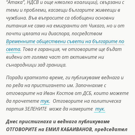
“Атака”, НДСВ и още няколко коалиции), свързани с
теми и проблеми, касаещи българите живеещи в
чужбина. Във въпросите са обобщени основни
питания не само на емигранти от Чикаго, но и от
почти цялата ни диаспора, посредством
Временните обществени съвети на българите по
света
. Това е гаранция, че отговорите ще бъдат
видени от голяма част от активните ни
сънародници зад граница.
Поради краткото време, ги публикуваме веднага и
по реда на пристигането им. Започнахме с
отговорите на Иван Костов от ДСБ, които можете
да прочетете
тук
.
Отговорите на политическа
партия ЗЕЛЕНИТЕ може да намерите
тук.
Днес пристигнаха и веднага публикуваме
ОТГОВОРИТЕ на ЕМИЛ КАБАИВАНОВ, председател