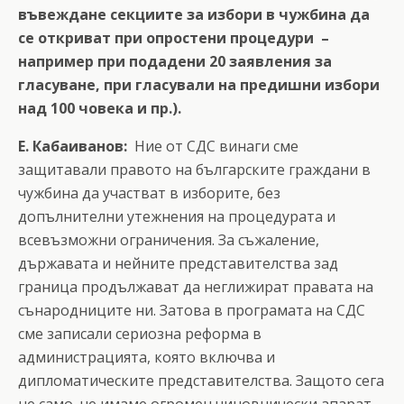
въвеждане секциите за избори в чужбина да
се откриват при опростени процедури –
например при подадени 20 заявления за
гласуване, при гласували на предишни избори
над 100 човека и пр.).
Е. Кабаиванов:
Ние от СДС винаги сме
защитавали правото на българските граждани в
чужбина да участват в изборите, без
допълнителни утежнения на процедурата и
всевъзможни ограничения. За съжаление,
държавата и нейните представителства зад
граница продължават да неглижират правата на
сънародниците ни. Затова в програмата на СДС
сме записали сериозна реформа в
администрацията, която включва и
дипломатическите представителства. Защото сега
не само, че имаме огромен чиновнически апарат,