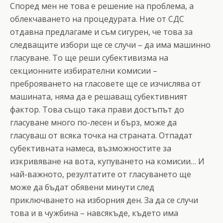
Според мен не това е решение на проблема, а
облекчаването на процедурата. Ние от СДС
отдавна предлагаме и съм сигурен, че това за
следващите избори ще се случи – да има машинно
гласуване. То ще реши субективизма на
секционните избирателни комисии –
преброяването на гласовете ще се изчислява от
машината, няма да е решаващ субективният
фактор. Това също така прави достъпът до
гласуване много по-лесен и бърз, може да
гласуваш от всяка точка на страната. Отпадат
субективната намеса, възможностите за
изкривяване на вота, купуването на комисии… И
най-важното, резултатите от гласуването ще
може да бъдат обявени минути след
приключването на изборния ден. За да се случи
това и в чужбина – навсякъде, където има