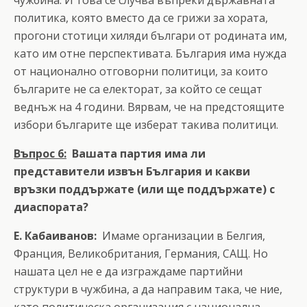
политика, която вместо да се грижи за хората,
прогони стотици хиляди българи от родината им,
като им отне перспективата. България има нужда
от национално отговорни политици, за които
българите не са електорат, за който се сещат
веднъж на 4 години. Вярвам, че на предстоящите
избори българите ще изберат такива политици.
Въпрос 6:
Вашата партия има ли
представители извън България и какви
връзки поддържате (или ще поддържате) с
диаспората?
Е. Кабаиванов:
Имаме организации в Белгия,
Франция, Великобритания, Германия, САЩ. Но
нашата цел не е да изграждаме партийни
структури в чужбина, а да направим така, че ние,
като политическа организация с национална