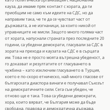
кауза, да имаме пряк контакт с хората, да ги
приобщим не само към идеите на СДС, но да
направим така, че те да се чувстват част от
държавата, а не изгнаници, за които никой от
управниците не мисли. Защото много голяма част
от хората, напуснали страната през последните 20
години, са убедени демократи, гласували за СДС в
зората на прехода и каузата на СДС е в сърцата
им. Това не е просто моята вътрешна убеденост, а
го доказват и резултатите от гласуването в
чужбина – като изключим гласуването в Турция,
което е по-скоро етническо, най-много гласове от
българската диаспора винаги е получавал Съюзът
на демократичните сили. Сега съм убеден, че
отново ще е така. Това са убедени демократи,
хора, които вярват, че България може да бъде
свободна, правова и демократична държава.