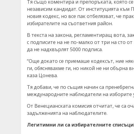
Тя също коментира и препоръката, която се 
независим кандидат. От институцията към 
новия кодекс, но все пак отбелязват, че пра
избирателите на съответния район.
В текста на закона, регламентиращ вота, за
с подписите на не по-малко от три на сто от
да не надхвърлят 5000 подписа.
“Още докато се приемаше кодексът, ние няк
ги, обяснявахме ги, но никой не ни обърна в
каза Цонева.
Тя добави, че по същия начин са пренебрег
международните наблюдатели на изборите у
От Венецианската комисия отчитат, че са о
задълженията на наблюдателите.
Легитимни ли са избирателните списъци