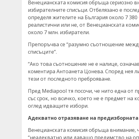
Венецианската комисия обръща сериозно вн
избирателните списъци. Отбелязано е после
определя жителите на България около 7 380 
реалистични или не, от Венецианската комис
около 7 млн. избиратели.
Препоръчва се “разумно съотношение между 
списъците”.
“Ако това съотношение не е налице, означав
коментира Антоанета Цонева. Според нея ли
тези от последното преброяване.
Пред Mediapool тя посочи, че нито една от
със срок, но всичко, което не е предмет на 
оглед идващите избори.
Адекватно отразяване на предизборната
Венецианската комисия обръща внимание, че
“неадекватно или даващо предимство на оп