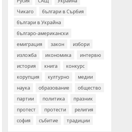
Русия
САЩ
Украйна
Чикаго
българи в Сърбия
българи в Украйна
българо-американски
емиграция
закон
избори
изложба
икономика
интервю
история
книга
конкурс
корупция
културно
медии
наука
образование
общество
партии
политика
празник
протест
протести
религия
софия
събитие
традиции