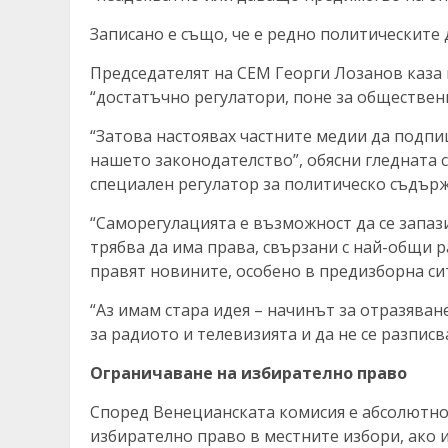
Записано е също, че е редно политическите 
Председателят на СЕМ Георги Лозанов каза п
“достатъчно регулатори, поне за обществен
“Затова настоявах частните медии да подпиш
нашето законодателство”, обясни гледната с
специален регулатор за политическо съдър
“Саморегулацията е възможност да се запаз
трябва да има права, свързани с най-общи ра
правят новините, особено в предизборна сит
“Аз имам стара идея – начинът за отразяван
за радиото и телевизията и да не се разпис
Ограничаване на избирателно право
Според Венецианската комисия е абсолютн
избирателно право в местните избори, ако 