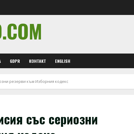
O.COM
А
GDPR
КОНТАКТ
ENGLISH
озни резерви към Изборния кодекс
исия със сериозни