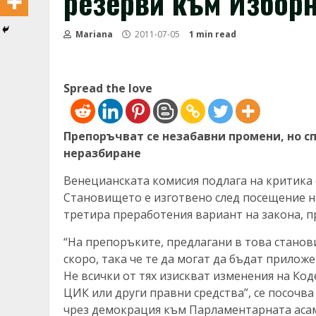
резерви към Избор
Mariana
2011-07-05
1 min read
Spread the love
Препоръчват се незабавни промени, но 
неразбиране
Венецианската комисия подлага на критика
Становището е изготвено след посещение на
третира преработения вариант на закона, п
“На препоръките, предлагани в това станов
скоро, така че те да могат да бъдат прилож
Не всички от тях изискват изменения на Код
ЦИК или други правни средства”, се посочва
чрез демокрация към Парламентарната асам