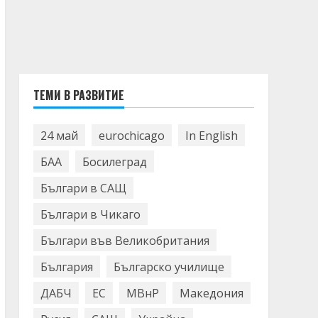
ТЕМИ В РАЗВИТИЕ
24 май
eurochicago
In English
БАА
Босилеград
Българи в САЩ
Българи в Чикаго
Българи във Великобритания
България
Българско училище
ДАБЧ
ЕС
МВнР
Македония