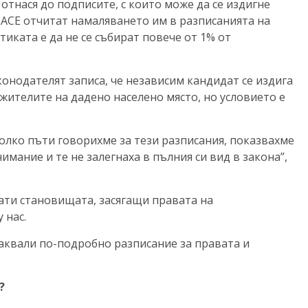
отнася до подписите, с които може да се издигне
ПАСЕ отчитат намаляването им в разписанията на
ктиката е да не се събират повече от 1% от
конодателят записа, че независим кандидат се издига
 жителите на дадено населено място, но условието е
олко пъти говорихме за тези разписания, показвахме
нимание и те не залегнаха в пълния си вид в закона”,
нати становищата, засягащи правата на
 нас.
чаквали по-подробно разписание за правата и
?