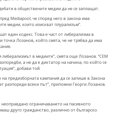
дебати в обществените медии да не се заплащат.
ред Mediapool, че според него в закона има
ите медии, които изискват плурализъм”.
ат един кодекс. Това е част от либерализма в
и точка Лозанов, който смята, че не трябва да има
жание.
и либерализмът в медиите”, смята още Лозанов. “СЕМ
зпоредби, а не да е диктатор на начина, по който се
уация”, добави той.
е на предизборната кампания да се запише в Закона
ват разпореди всеки път”, припомни Георги Лозанов.
о неоправдано ограничаването на пасивното
имаш друго гражданство, различно от българско.