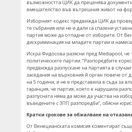
възможността ЦИК да преценява документит
вмешателство във вътрешния живот на фо
Изборният кодекс предвижда ЦИК да провер
те събрания или не и дали са спазени устав
партия може да отпадне от изборите. От Вен
дискриминация на младите партии и намеса
Искра Фидосова разясни пред Mediapool, че
политическите партии. “Разпоредбите корес
предвижда разпускане на партията в случаи
заседания на върховния й орган повече от 
на 5 години, и не е представила в съда за 
гаранция, че партия, която е нарушила разп
разпусната няма да може да участва на изб
въведените с ЗПП разпоредби”, обясни юрис
Кратки срокове за обжалване на отказан
От Венецианската комисия коментират също 