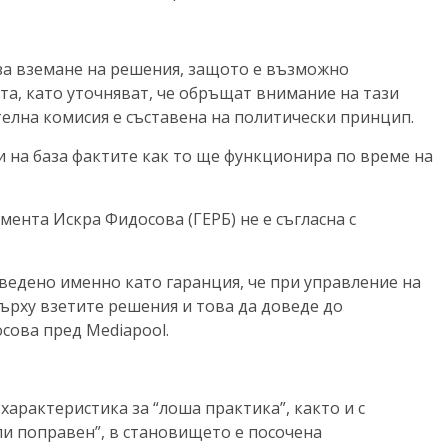
за вземане на решения, защото е възможно
та, като уточняват, че обръщат внимание на тази
елна комисия е съставена на политически принцип.
и на база фактите как то ще функционира по време на
ента Искра Фидосова (ГЕРБ) не е съгласна с
ведено именно като гаранция, че при управление на
върху взетите решения и това да доведе до
сова пред Mediapool.
характеристика за “лоша практика”, както и с
ли поправен”, в становището е посочена