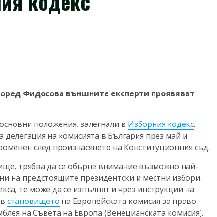
ния кодекс
според Фидосова външните експерти проявяват
 основни положения, залегнали в
Изборния кодекс
.
 делегация на комисията в България през май и
роменен след произнасянето на Конституционния съд.
ище, трябва да се обърне внимание възможно най-
ени на предстоящите президентски и местни избори.
екса, те може да се изпълнят и чрез инструкции на
 в
становището
на Европейската комисия за право
блея на Съвета на Европа (Венецианската комисия).