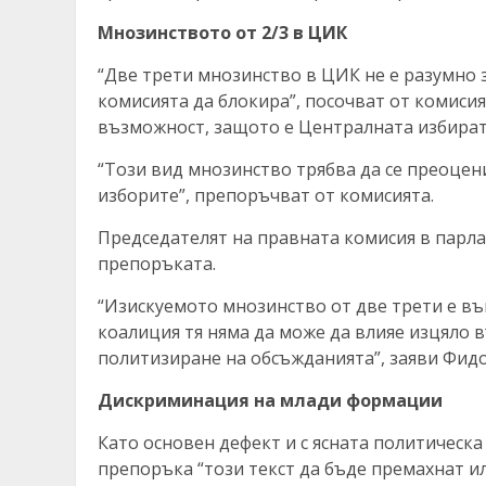
Мнозинството от 2/3 в ЦИК
“Две трети мнозинство в ЦИК не е разумно 
комисията да блокира”, посочват от комисия
възможност, защото е Централната избират
“Този вид мнозинство трябва да се преоцен
изборите”, препоръчват от комисията.
Председателят на правната комисия в парлам
препоръката.
“Изискуемото мнозинство от две трети е въ
коалиция тя няма да може да влияе изцяло 
политизиране на обсъжданията”, заяви Фидо
Дискриминация на млади формации
Като основен дефект и с ясната политическа 
препоръка “този текст да бъде премахнат и