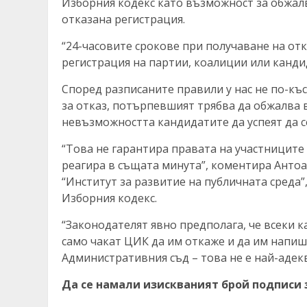
Изборния кодекс като възможност за обжалв
отказана регистрация.
“24-часовите срокове при получаване на отк
регистрация на партии, коалиции или канди
Според разписаните правили у нас не по-къ
за отказ, потърпевшият трябва да обжалва в
невъзможността кандидатите да успеят да с
“Това не гарантира правата на участниците 
реагира в същата минута”, коментира Анто
“Институт за развитие на публичната среда
Изборния кодекс.
“Законодателят явно предполага, че всеки к
само чакат ЦИК да им откаже и да им напиша
Административния съд – това не е най-адек
Да се намали изискваният брой подписи