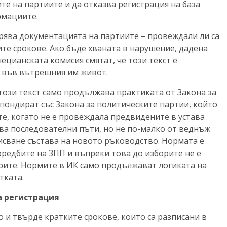
е на партиите и да отказва регистрация на база
рмациите.
ява документацията на партиите – провеждали ли са
ните срокове. Ако бъде хваната в нарушение, дадена
ецианската комисия смятат, че този текст е
 във вътрешния им живот.
 този текст само продължава практиката от Закона за
пондират със Закона за политическите партии, който
те, когато не е провеждала предвидените в устава
два последователни пъти, но не по-малко от веднъж
вписване състава на новото ръководство. Нормата е
оредбите на ЗПП и въпреки това до изборите не е
орите. Нормите в ИК само продължават логиката на
тката.
а регистрация
и твърде кратките срокове, които са разписани в