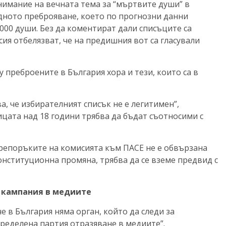
имание на вечната тема за “мъртвите души” в
дното преброяване, което по прогнозни данни
000 души. Без да коментират дали списъците са
ия отбелязват, че на предишния вот са гласували
преброените в България хора и тези, които са в
а, че избирателният списък не е легитимен”,
цата над 18 години трябва да бъдат съотносими с
 препоръките на комисията към ПАСЕ не е обвързана
конституционна промяна, трябва да се вземе предвид с
 кампания в медиите
 в България няма орган, който да следи за
ределена партия отразяване в медиите”.