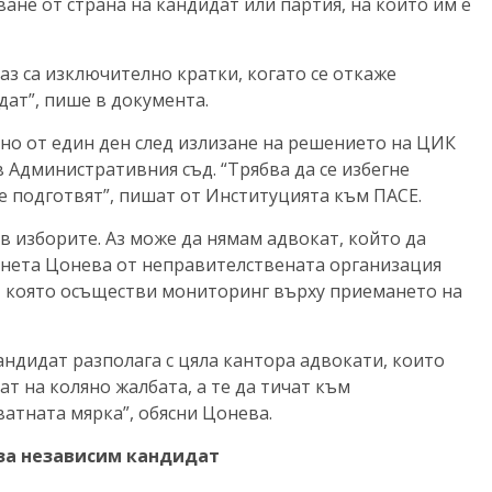
ане от страна на кандидат или партия, на които им е
аз са изключително кратки, когато се откаже
дат”, пише в документа.
сно от един ден след излизане на решението на ЦИК
 Административния съд. “Трябва да се избегне
е подготвят”, пишат от Институцията към ПАСЕ.
в изборите. Аз може да нямам адвокат, който да
анета Цонева от неправителствената организация
”, която осъществи мониторинг върху приемането на
андидат разполага с цяла кантора адвокати, които
т на коляно жалбата, а те да тичат към
ватната мярка”, обясни Цонева.
 за независим кандидат