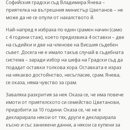
Софийския градски съд Владимира Янева –
приятелка на вътрешния министър Цветанов – не
може да не се опули от нахалството й.
Най-напред я избраха по един срамен начин (само
с 4 години стаж), което предизвика 4 оставки – две
на съдийки и две на членове на Висшия съдебен
съвет. Досега не е имало такъв случай в съдебната
система – заради избор на шефа на Градски съд да
подадат оставки толкова хора. Оставката е израз
на някакво достойнство, несъгласие, срам. Янева,
се оказа, няма чувство за срам.
Заваляха разкрития за нея. Оказа се, че има повече
имоти от приятелското си семейство Цветанови,
придобити за 10 години. Оказа се, че не е
декларирала някои от тях, други е декларирала
късно и със занижени данни, а някои са купени за