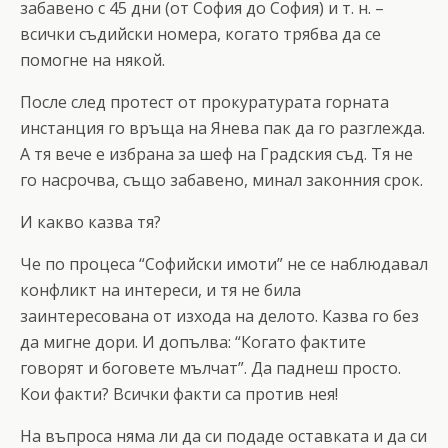
забавено с 45 дни (от София до София) и т. н. –
всички съдийски номера, когато трябва да се
помогне на някой.
После след протест от прокуратурата горната
инстанция го връща на Янева пак да го разглежда.
А тя вече е избрана за шеф на Градския съд. Тя не
го насрочва, също забавено, минал законния срок.
И какво казва тя?
Че по процеса “Софийски имоти” не се наблюдавал
конфликт на интереси, и тя не била
заинтересована от изхода на делото. Казва го без
да мигне дори. И допълва: “Когато фактите
говорят и боговете мълчат”. Да паднеш просто.
Кои факти? Всички факти са против нея!
На въпроса няма ли да си подаде оставката и да си