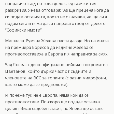
направи отвод по това дело след всички тия
разкрития, Янева отговаря: “Aз ще преценя кога да
си подам оставката, което не означава, че ще си я
подам сега и няма да си направя отвод от делото
“Софийски имоти”.
Машалла. Румяна Желева пасти да яде. Но на ината
на премиера Борисов да издигне Желева се
противопоставиха в Европа и я направиха за смях.
Зад Янева седи неофициално нейният покровител
Цветанов, който държи част от съдиите и
членовете на ВСС за топките (с разни микрофони,
както може да се предположи).
И понеже тук не е Европа, няма кой да се
противопостави. По-скоро ще подаде оставка
целият Висш съдебен съвет, но Янева ще остане