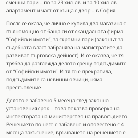
смешни пари – по за 23 хил. лв. и за 10 хил. лв.
апартамент и част от къща с двор – в София.
После се оказа, че лично е купила два магазина с
пълномощно от баща си от скандалната фирма
“Софийски имоти”, за скромни пари (законът за
съдебната власт забранява на магистратите да
развиват търговска дейност). И се оказва, че тя
трябва да разглежда делото срещу подсъдимите
от “Софийски имоти”. И тя го е прекратила,
подсъдимите са невинни овчици, няма
престъпление.
Делото е забавено 5 месеца след законно
установения срок – това показва проверка на
инспектората на министерство на правосъдието.
Решението по него е забавено и оповестено с 4
месеца закъснение, връчването на решението е