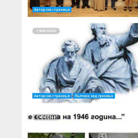
Авторски страници
1 MIN READ
Авторски страници
българи зад граница
1 MIN READ