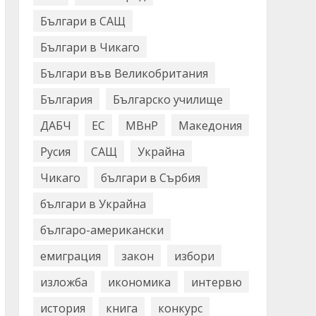
Българи в САЩ
Българи в Чикаго
Българи във Великобритания
България
Българско училище
ДАБЧ
ЕС
МВнР
Македония
Русия
САЩ
Украйна
Чикаго
българи в Сърбия
българи в Украйна
българо-американски
емиграция
закон
избори
изложба
икономика
интервю
история
книга
конкурс