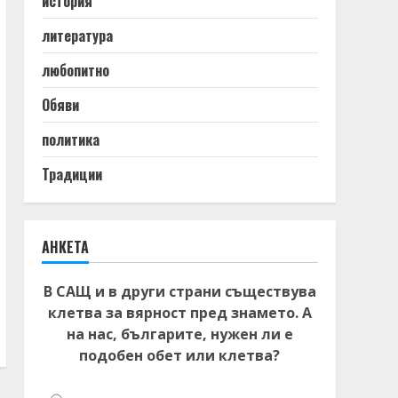
история
литература
любопитно
Обяви
политика
Традиции
АНКЕТА
В САЩ и в други страни съществува
клетва за вярност пред знамето. А
на нас, българите, нужен ли е
подобен обет или клетва?