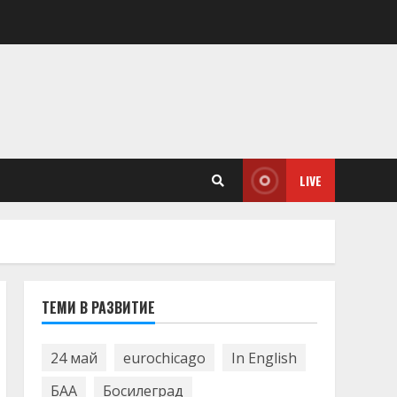
LIVE
ТЕМИ В РАЗВИТИЕ
24 май
eurochicago
In English
БАА
Босилеград