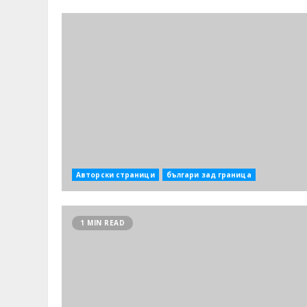
Авторски страници
българи зад граница
1 MIN READ