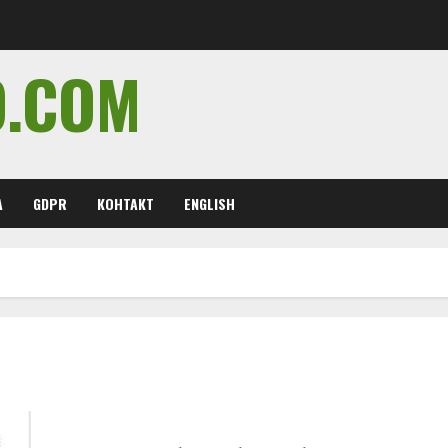
O.COM
А
GDPR
КОНТАКТ
ENGLISH
и