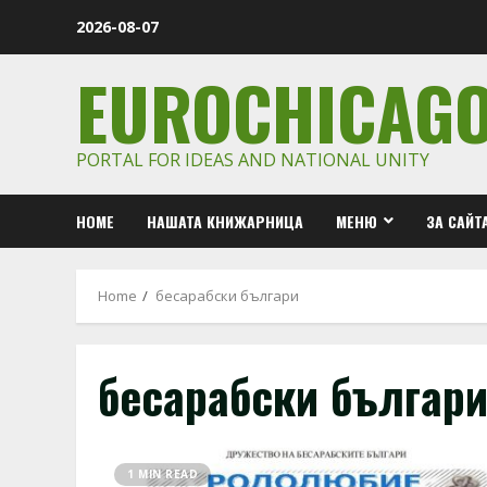
Skip
2026-08-07
to
content
EUROCHICAG
PORTAL FOR IDEAS AND NATIONAL UNITY
HOME
НАШАТА КНИЖАРНИЦА
МЕНЮ
ЗА САЙТ
Home
бесарабски българи
бесарабски българ
1 MIN READ