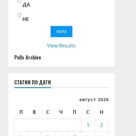
ДА
НЕ
View Results
Polls Archive
СТАТИИ ПО ДАТИ
август 2026
П
В
С
Ч
П
С
Н
1
2