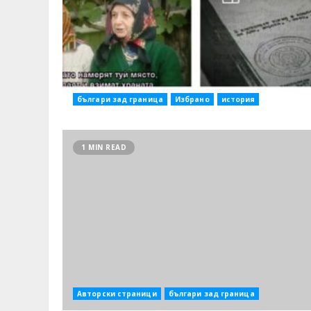
българи зад граница
Избрано
история
1 MIN READ
Авторски страници
българи зад граница