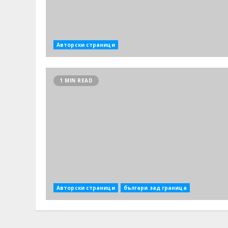
Авторски страници
1 MIN READ
Авторски страници
българи зад граница