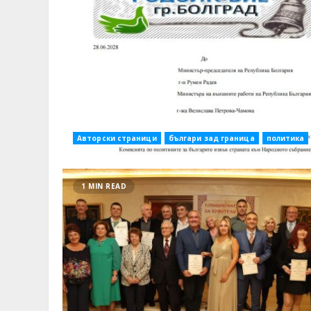
Авторски страници
българи зад граница
политика
1 MIN READ