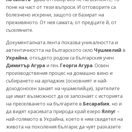
поне на част от тези въпроси. И отговорите са
болезнено искрени, защото се базират на
преживяното. От нея самата, от предците й, от
съселяните.
Документалната лента показва уникалността и
автентичността на българското село
Чушмелий
в
Украйна
, откъдето родом са българския учен
Димитър Агура
и ген.
Георги Агура
. Освен
производствения процес на домашно вино и
събирането на арпаджик (основният и най-
доходоносен занаят на чушмелийци), зрителите
ще имат възможност да се запознаят с историята
на преселването на българите в
Бесарабия
, но и
да видят красивата природа край езеро
Ялпуг
–
най-голямото в Украйна, което е ням свидетел на
живота на поколения българи; да чуят разказите