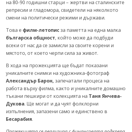
на 80-90 годишни старци – жертви на сталинските
репресии и гладомора, свидетели на няколкото
смени на политически режими и държави.
Това е
филм-летопис
за паметта на една малка
българска общност
, който може да подбуди
всеки от нас да се замисли за своите корени и
мястото, от което черпи сила за живот.
В хода на прожекцията ще бъдат показани
уникалните снимки на художника-фотограф
Александър Барон,
запечатали процеса на
работа върху филма, както и уникалните домашно
тъкани пешкири от колекцията на
Таня Янчева-
Дукова
. Ще могат и да чуят фолклорни
изпълнения, запазени само и единствено в
Бесарабия
.
Прожекцията се реализира с финансовата подкрепа