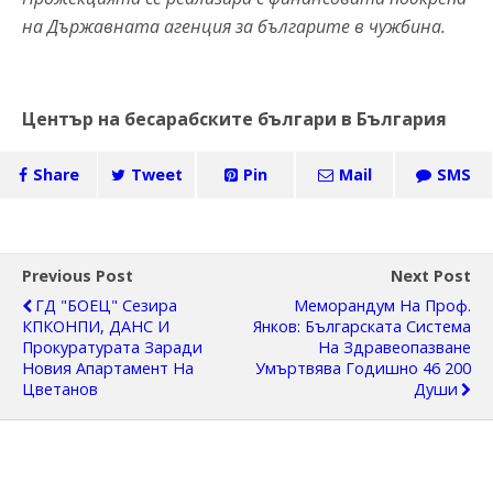
на Държавната агенция за българите в чужбина.
Център на бесарабските българи в България
Share
Tweet
Pin
Mail
SMS
Previous Post
Next Post
ГД "БОЕЦ" Сезира
Меморандум На Проф.
КПКОНПИ, ДАНС И
Янков: Българската Система
Прокуратурата Заради
На Здравеопазване
Новия Апартамент На
Умъртвява Годишно 46 200
Цветанов
Души