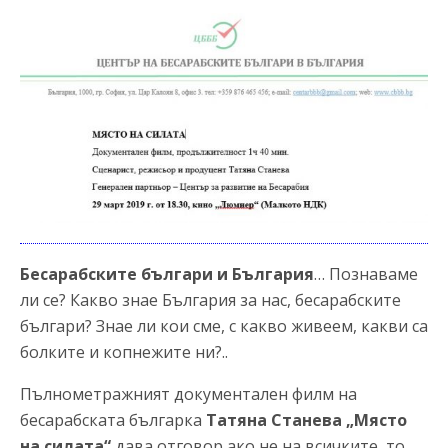
Бесарабските българи и България
… Познаваме
ли се? Какво знае България за нас, бесарабските
българи? Знае ли кои сме, с какво живеем, какви са
болките и копнежите ни?..
Пълнометражният документален филм на
бесарабската българка
Татяна Станева
„Място
на силата“
дава отговор ако не на всичките, то