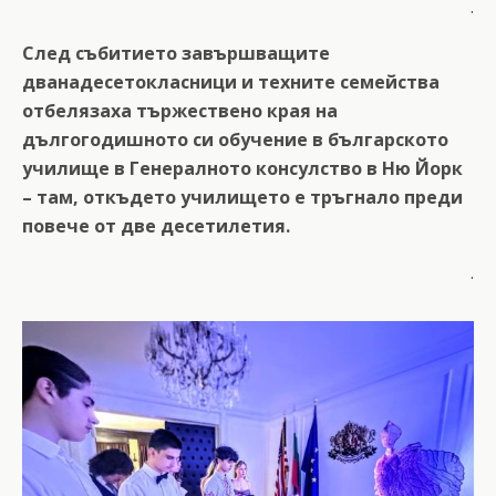
.
След събитието завършващите
дванадесетокласници и техните семейства
отбелязаха тържествено края на
дългогодишното си обучение в българското
училище в Генералното консулство в Ню Йорк
– там, откъдето училището е тръгнало преди
повече от две десетилетия.
.