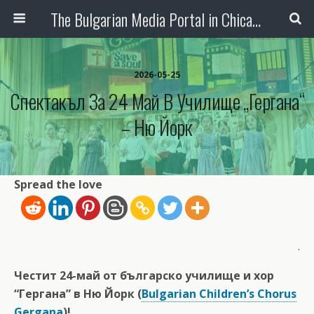
The Bulgarian Media Portal in Chicago
2026-05-25
Спектакъл За 24 Май В Училище „Гергана“
– Ню Йорк
Spread the love
.
Честит 24-май от българско училище и хор
“Гергана” в Ню Йорк (
Bulgarian Children’s Chorus
Gergana
)!