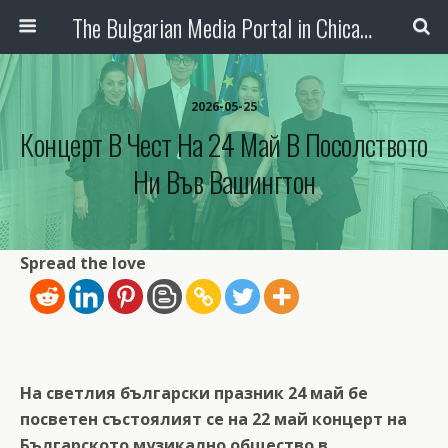
The Bulgarian Media Portal in Chicago
2026-05-25
Концерт В Чест На 24 Май В Посолството
Ни Във Вашингтон
Spread the love
На светлия български празник 24 май бе
посветен състоялият се на 22 май концерт на
Българското музикално общество в