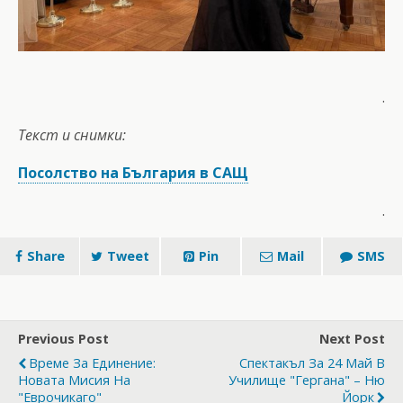
.
Текст и снимки:
Посолство на България в САЩ
.
Share
Tweet
Pin
Mail
SMS
Previous Post
Next Post
Време За Единение:
Спектакъл За 24 Май В
Новата Мисия На
Училище "Гергана" – Ню
"Еврочикаго"
Йорк