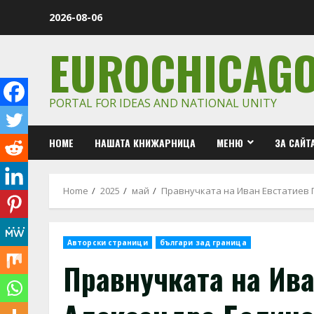
Skip
2026-08-06
to
content
EUROCHICAG
PORTAL FOR IDEAS AND NATIONAL UNITY
HOME
НАШАТА КНИЖАРНИЦА
МЕНЮ
ЗА САЙТ
Home
2025
май
Правнучката на Иван Евстатиев 
Авторски страници
българи зад граница
Правнучката на Ива