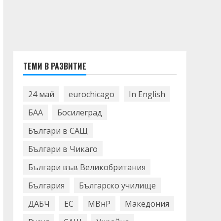
ТЕМИ В РАЗВИТИЕ
24 май
eurochicago
In English
БАА
Босилеград
Българи в САЩ
Българи в Чикаго
Българи във Великобритания
България
Българско училище
ДАБЧ
ЕС
МВнР
Македония