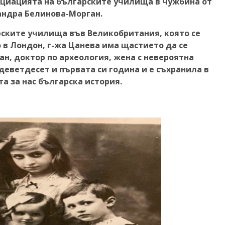
оциацията на българските училища в чужбина от
андра Белинова-Морган.
ските училища във Великобритания, която се
о в Лондон, г-жа Цанева има щастието да се
ан, доктор по археология, жена с невероятна
деветдесет и първата си година и е съхранила в
а за нас българска история.