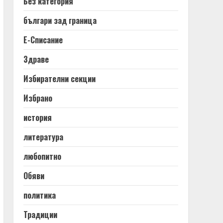
Без категория
българи зад граница
Е-Списание
Здраве
Избирателни секции
Избрано
история
литература
любопитно
Обяви
политика
Традиции