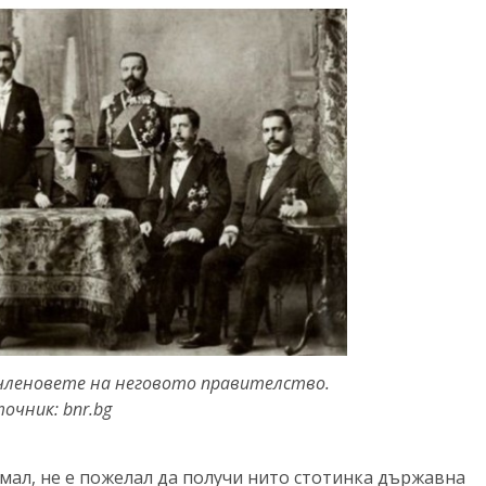
членовете на неговото правителство.
очник: bnr.bg
мал, не е пожелал да получи нито стотинка държавна