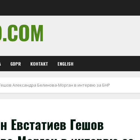
O.COM
А
GDPR
КОНТАКТ
ENGLISH
Гешов Александра Белинова-Морган в интервю за БНР
н Евстатиев Гешов