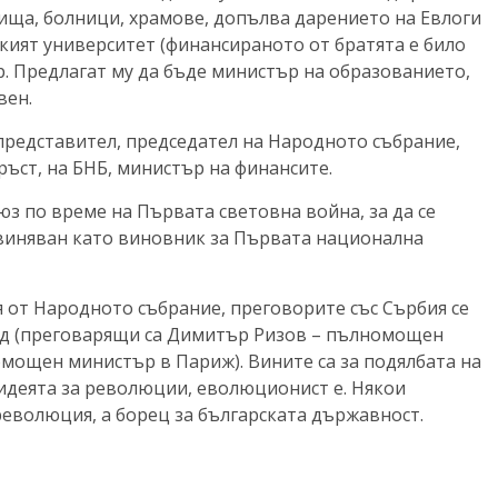
лища, болници, храмове, допълва дарението на Евлоги
ският университет (финансираното от братята е било
. Предлагат му да бъде министър на образованието,
вен.
 представител, председател на Народното събрание,
ръст, на БНБ, министър на финансите.
з по време на Първата световна война, за да се
бвиняван като виновник за Първата национална
 от Народното събрание, преговорите със Сърбия се
нд (преговарящи са Димитър Ризов – пълномощен
мощен министър в Париж). Вините са за подялбата на
идеята за революции, еволюционист е. Някои
 революция, а борец за българската държавност.