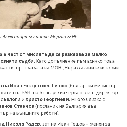
а Александра Белинова-Морган /БНР
 е част от мисията да се разказва за малко
познати съдби.
Като допълнение към всичко това,
ават по програмата на МОН „Неразказаните истории
а на Иван Евстратиев Гешов
(български министър-
дител на БАН, на Българския червен ръст, директор
, с
Евлоги
и
Христо Георгиеви
, много близка с
ванов Станчов
(посланик на България във
тър на външните работи).
нд Никола Радев
, зет на Иван Гешов – женен за