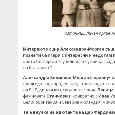
Източник: Личен архив н
Интервюто с д-р Александра-Морган
също
познати българи с интересни и недотам 
което българските училища в чужбина създ
на българите”.
Александра Белинова-Морган е правнучк
председател, народен представител, ръково
на БНБ, дипломат), сродница с рода
Паница
фамилията
Станчови
и конкретно с
Иван И
Великобритания и Северна Ирландия, минис
Тя е внучка на адютанта на цар Фердина