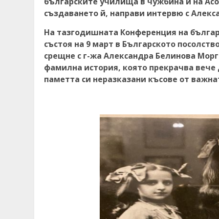
българските училища в чужбина и на Ас
създаването й, направи интервю с Алекс
На тазгодишната Конференция на българ
състоя на 9 март в Българското посолств
срещне с г-жа Александра Белинова Морг
фамилна история, която прекрачва вече 
паметта си неразказани късове от важнат