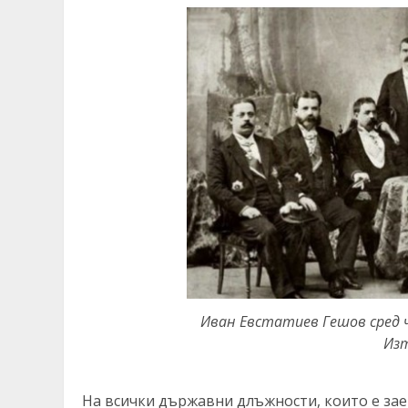
Иван Евстатиев Гешов сред 
Изт
На всички държавни длъжности, които е зае