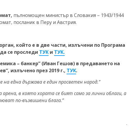
омат,
пълномощен министър в Словакия – 1943/1944
мат, посланик в Перу и Австрия.
рган, който е в две части, излъчени по Програма
е да се проследи
ТУК
и
ТУК.
мика – банкер” (Иван Гешов) в предаването на
в“, излъчено през 2019 г.,
ТУК
.
е на една държава е един просветен народ.”
 арена, в която хората се бият само за лични облаги, а
воюват по-възвишени блага.”
.