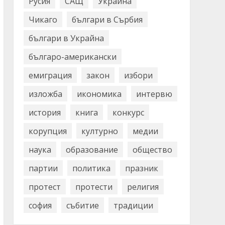
Русия
САЩ
Украйна
Чикаго
българи в Сърбия
българи в Украйна
българо-американски
емиграция
закон
избори
изложба
икономика
интервю
история
книга
конкурс
корупция
културно
медии
наука
образование
общество
партии
политика
празник
протест
протести
религия
софия
събитие
традиции