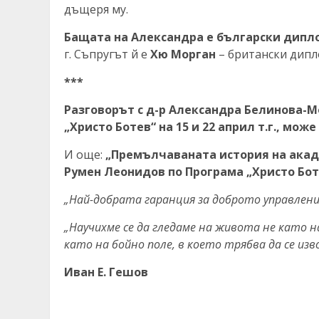
дъщеря му.
Бащата на Александра е български дипл
г. Съпругът й е
Хю Морган
– британски дипло
***
Разговорът с д-р Александра Белинова-Мо
„Христо Ботев“ на 15 и 22 април т.г., мож
И още:
„Премълчаваната история на акаде
Румен Леонидов по Програма „Христо Боте
„Най-добрата гаранция за доброто управлени
„Научихме се да гледаме на живота не като на
като на бойно поле, в което трябва да се из
Иван Е. Гешов