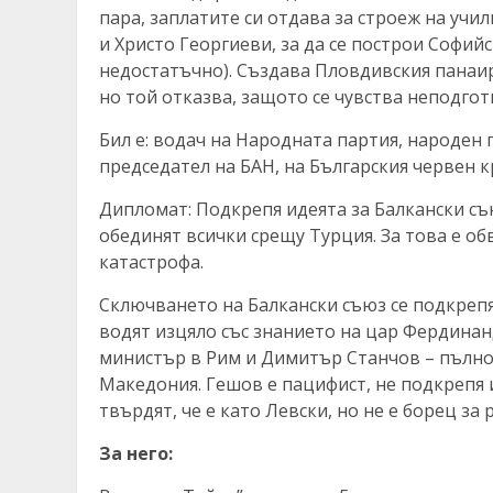
пара, заплатите си отдава за строеж на учи
и Христо Георгиеви, за да се построи Софий
недостатъчно). Създава Пловдивския панаир
но той отказва, защото се чувства неподгот
Бил е: водач на Народната партия, народен
председател на БАН, на Българския червен к
Дипломат: Подкрепя идеята за Балкански съю
обединят всички срещу Турция. За това е о
катастрофа.
Сключването на Балкански съюз се подкрепя
водят изцяло със знанието на цар Фердина
министър в Рим и Димитър Станчов – пълно
Македония. Гешов е пацифист, не подкрепя 
твърдят, че е като Левски, но не е борец за
За него: