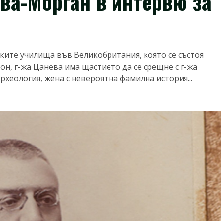
ва-Морган в интервю за
ките училища във Великобритания, която се състоя
он, г-жа Цанева има щастието да се срещне с г-жа
хеология, жена с невероятна фамилна история...