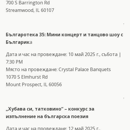
700 S Barrington Rd
Streamwood, IL 60107
.
Българотека 35: Мини концерт и танцово шоу с
Българик
а
Дата и час на провеждане: 10 май 2025 г., събота |
7:30 PM
Място на провеждане: Crystal Palace Banquets
1070 S Elmhurst Rd
Mount Prospect, IL 60056
.
„Хубава си, татковино“ – конкурс за
изпълнение на българска поезия
Дата и час на провеждане: 12 май 2025 г.,