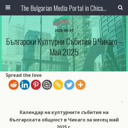
The Bulgarian Media Portal in Chicago
2025-05-07
Български Културни Събития В Чикаго –
Май 2025
Spread the love
.
Календар на културните събития на
българската общност в Чикаго за месец май
2025 г.