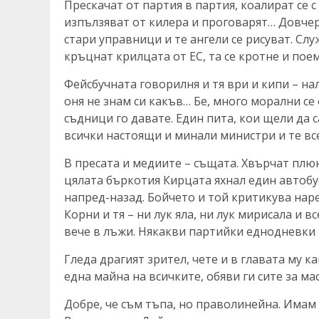
Прескачат от партия в партия, коалират се 
изпълзяват от килера и проговарят… Довчер
стари управници и те ангели се рисуват. Слу
кръцнат крилцата от ЕС, та се кротне и пое
Фейсбучната говорилня и тя ври и кипи – нал
оня не знам си какъв… Бе, много морални се
съдници го давате. Един пита, кои щели да с
всички настоящи и минали министри и те все
В пресата и медиите – същата. Хвърчат плюнк
цялата бъркотия Кирцата яхнал един автобус
напред-назад. Бойчето и той критикува наред 
Корни и тя – ни лук яла, ни лук мирисала и 
вече в лъжи. Някакви партийки еднодневки 
Гледа драгият зрител, чете и в главата му ка
една майна на всичките, обяви ги сите за ма
Добре, че съм тъпа, но праволинейна. Имам 