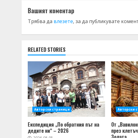
Вашият коментар
Трябва да
влезете
, за да публикувате комен
RELATED STORIES
Авторски страници
Авторски 
Експедиция „По обратния път на
От „Вавилон
дедите ни“ – 2026
през клетъч
Золата
2026-08-05