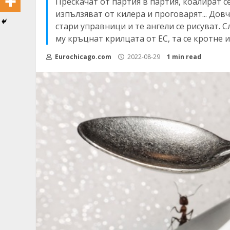
Прескачат от партия в партия, коалират с
изпълзяват от килера и проговарят... Дов
стари управници и те ангели се рисуват. 
му кръцнат крилцата от ЕС, та се кротне и 
Eurochicago.com
2022-08-29
1 min read