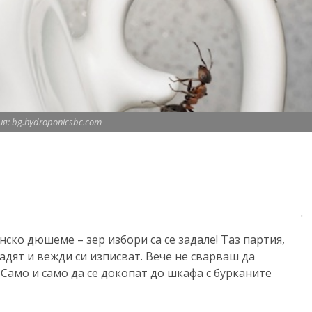
: bg.hydroponicsbc.com
.
ско дюшеме – зер избори са се задале! Таз партия,
вадят и вежди си изписват. Вече не сварваш да
 Само и само да се докопат до шкафа с бурканите