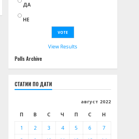
ДА
НЕ
View Results
Polls Archive
СТАТИИ ПО ДАТИ
август 2022
П
В
С
Ч
П
С
Н
1
2
3
4
5
6
7