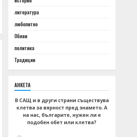
история
литература
любопитно
Обяви
политика
Традиции
АНКЕТА
В САЩ и в други страни съществува
клетва за вярност пред знамето. А
на нас, българите, нужен ли е
подобен обет или клетва?