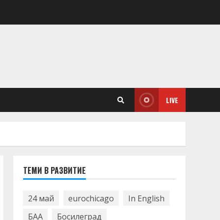
LIVE
ТЕМИ В РАЗВИТИЕ
24 май
eurochicago
In English
БАА
Босилеград