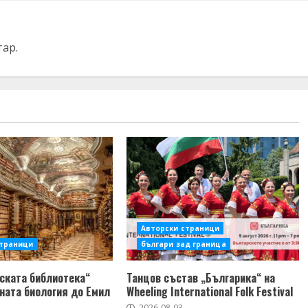
тар.
Авторски страници
страници
българи зад граница
ската библиотека“
Танцов състав „Българика“ на
ната биология до Емил
Wheeling International Folk Festival
2026-08-03