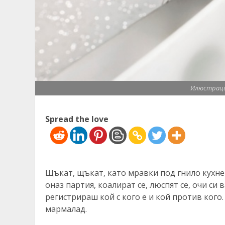
Илюстрация
Spread the love
Щъкат, щъкат, като мравки под гнило кухнен
оназ партия, коалират се, люспят се, очи си 
регистрираш кой с кого е и кой против кого.
мармалад.