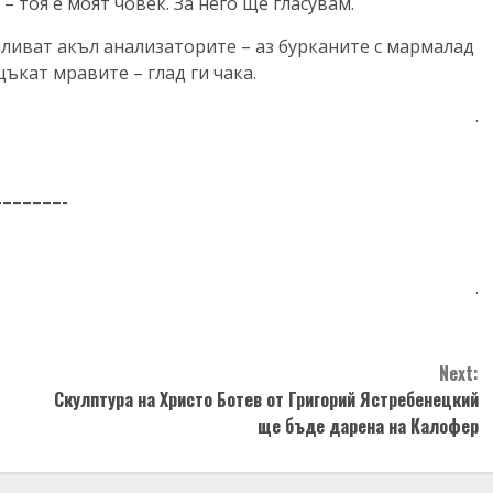
– тоя е моят човек. За него ще гласувам.
аливат акъл анализаторите – аз бурканите с мармалад
ъкат мравите – глад ги чака.
.
––––––-
.
Next:
Скулптура на Христо Ботев от Григорий Ястребенецкий
ще бъде дарена на Калофер