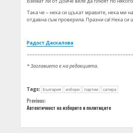
Вземат ли от Дойче веле да плюят по някого 
Така че – нека си щъкат мравите, нека ми н
отдавна съм проверила. Празни са! Нека си щ
Радост Даскалова
––––––––––––––––––––––––––––––––––––––––
* Заглавието е на редакцията.
Tags:
България
избори
партии
сатира
Continue
Previous:
Автентичност на изборите и политиците
Reading