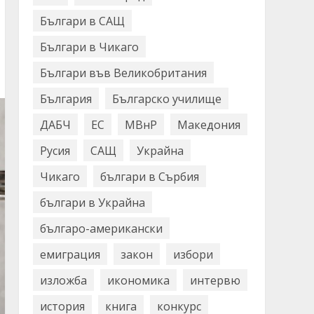
Българи в САЩ
Българи в Чикаго
Българи във Великобритания
България
Българско училище
ДАБЧ
ЕС
МВнР
Македония
Русия
САЩ
Украйна
Чикаго
българи в Сърбия
българи в Украйна
българо-американски
емиграция
закон
избори
изложба
икономика
интервю
история
книга
конкурс