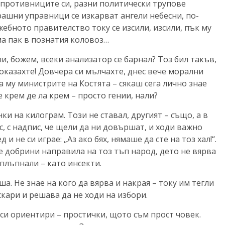
с противниците си, разни политически трупове
ашни управници се изкарват ангели небесни, по-
жебното правителство току се изсили, изсили, пък му
ма пак в познатия коловоз…
и, божем, всеки анализатор се барнал? Тоз бил такъв,
 оказахте! Довчера си мълчахте, днес вече морални
а му министрите на Костята – сякаш сега лично знае
 крем де ла крем – просто гении, нали?
и на килограм. Този не ставал, другият – също, а в
, с надпис, че щели да ни довършат, и ходи важно
и не си играе: „Аз ако бях, нямаше да сте на тоз хал!“.
все добрини направила на тоз тъп народ, дето не вярва
плъпнали – като инсекти.
ша. Не знае на кого да вярва и накрая – току им тегли
скари и решава да не ходи на избори.
си ориентири – простички, щото съм прост човек.