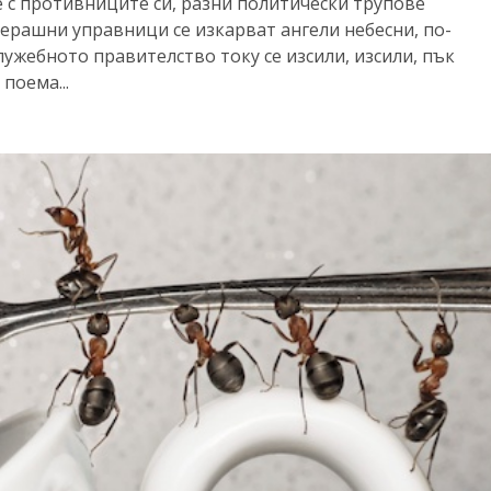
е с противниците си, разни политически трупове
черашни управници се изкарват ангели небесни, по-
Служебното правителство току се изсили, изсили, пък
поема...