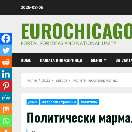
Skip
2026-08-06
to
content
EUROCHICAG
PORTAL FOR IDEAS AND NATIONAL UNITY
HOME
НАШАТА КНИЖАРНИЦА
МЕНЮ
ЗА САЙТ
Home
2022
август
Политически мармалад
Jokes
Авторски страници
политика
Политически марм