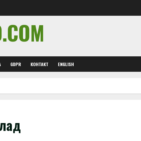
O.COM
А
GDPR
КОНТАКТ
ENGLISH
алад