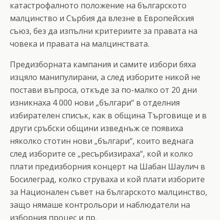
катастрофалното положение на българското
малцинство и Сърбия да влезне в Европейския
съюз, без да изпълни критериите за правата на
човека и правата на малцинствата.
Предизборната кампания и самите избори бяха
изцяло манипулирани, а след изборите никой не
постави въпроса, откъде за по-малко от 20 дни
изникнаха 4 000 нови „българи“ в отделния
избирателен списък, как в община Търговище и в
други сръбски общини изведнъж се появиха
няколко стотин нови „българи“, които веднага
след изборите се „ресърбизираха“, кой и колко
плати предизборния концерт на Шабан Шаулич в
Босилеград, колко струваха и кой плати изборите
за Национален съвет на българското малцинство,
защо нямаше контрольори и наблюдатели на
изборния процес и пр.