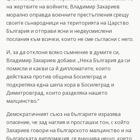
на жертвите на войните, Владимир Захариев
морално оправда военните престъпления срещу
своите сънародници на територията на Царство
България и отправи ясни и недвусмислени
послания към всички, които не сме съгласни с него.
И, за да отклони всяко съмнение в думите си,
Владимир Захариев добави: „Нека България да си
помисли и какви са й дипломатите, които
действаха против община Босилеград и
подкрепяха една шепа хора в Босилеград и
Димитровград, които разделяха нашето
малцинство.“
Демократичният съюз на българите изразява
опасение, че зад наглия и просташки тон, с който
Захариев говори на българското малцинство и на
българската дипломация, се внушава нещо, което