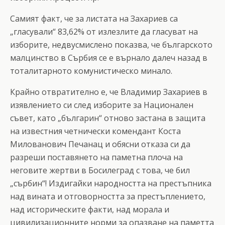
Самият факт, че за листата на Захариев са
„гласували“ 83,62% от излезлите да гласуват на
изборите, недвусмислено показва, че българското
малцинство в Сърбия се е върнало далеч назад в
тоталитарното комунистическо минало.
Крайно отвратително е, че Владимир Захариев в
изявлението си след изборите за Национален
съвет, като „българин“ отново застана в защита
на известния четнически комендант Коста
Милованович Печанац и обясни отказа си да
разреши поставянето на паметна плоча на
неговите жертви в Босилеград с това, че бил
„сърбин“! Издигайки народността на престъпника
над вината и отговорността за престъплението,
над историческите факти, над морала и
цивилизационните норми за опазване на паметта