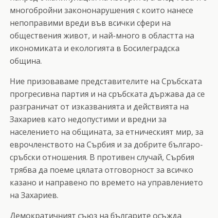
многобройни закононарушения с които нанесе
непоправими вреди във всички сфери на
обществения живот, и най-много в областта на
икономиката и екологията в Босилеградска
община.
Ние призоваваме представителите на Сръбската
прогресивна партия и на сръбската държава да се
разграничат от изказванията и действията на
Захариев като недопустими и вредни за
населението на общината, за етническият мир, за
еврочленството на Сърбия и за добрите българо-
сръбски отношения. В противен случай, Сърбия
трябва да поеме цялата отговорност за всичко
казано и направено по времето на управлението
на Захариев.
Демократичният съюз на българите осъжда