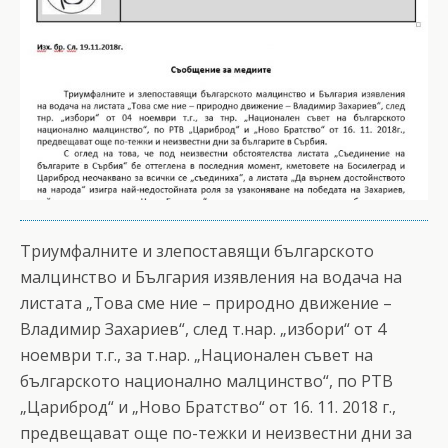
Триумфалните и злепоставящи българското
малцинство и България изявления на водача на
листата „Това сме ние – природно движение –
Владимир Захариев“, след т.нар. „избори“ от 4
ноември т.г., за т.нар. „Национален съвет на
българското национално малцинство“, по РТВ
„Цариброд“ и „Ново Братство“ от 16. 11. 2018 г.,
предвещават още по-тежки и неизвестни дни за