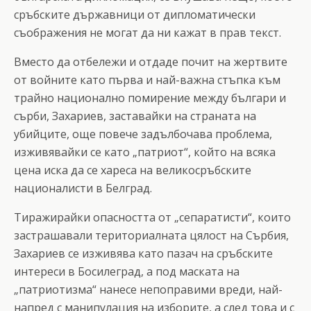
сръбските държавници от дипломатически
съображения не могат да ни кажат в прав текст.
Вместо да отбележи и отдаде почит на жертвите
от войните като първа и най-важна стъпка към
трайно национално помирение между българи и
сърби, Захариев, заставайки на страната на
убийците, още повече задълбочава проблема,
изживявайки се като „патриот“, който на всяка
цена иска да се хареса на великосръбските
националисти в Белград.
Тиражирайки опасността от „сепаратисти“, които
застрашавали териториалната цялост на Сърбия,
Захариев се изживява като пазач на сръбските
интереси в Босилеград, а под маската на
„патриотизма“ нанесе непоправими вреди, най-
напред с манипулация на изборите, а след това и с