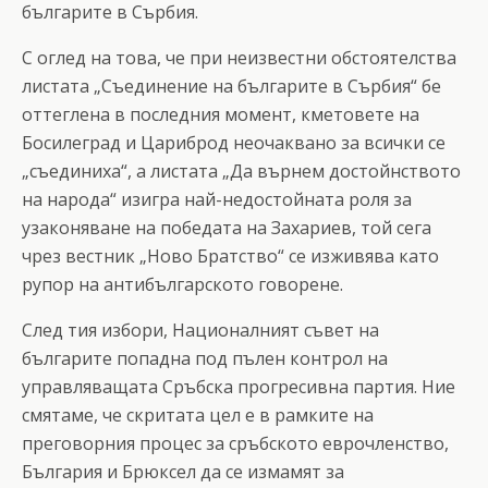
българите в Сърбия.
С оглед на това, че при неизвестни обстоятелства
листата „Съединение на българите в Сърбия“ бе
оттеглена в последния момент, кметовете на
Босилеград и Цариброд неочаквано за всички се
„съединиха“, а листата „Да върнем достойнството
на народа“ изигра най-недостойната роля за
узаконяване на победата на Захариев, той сега
чрез вестник „Ново Братство“ се изживява като
рупор на антибългарското говорене.
След тия избори, Националният съвет на
българите попадна под пълен контрол на
управляващата Сръбска прогресивна партия. Ние
смятаме, че скритата цел е в рамките на
преговорния процес за сръбското еврочленство,
България и Брюксел да се измамят за