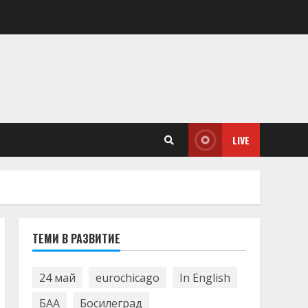
LIVE
ТЕМИ В РАЗВИТИЕ
24 май
eurochicago
In English
БАА
Босилеград