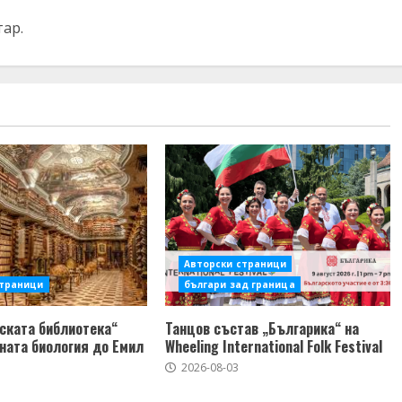
тар.
Авторски страници
страници
българи зад граница
ската библиотека“
Танцов състав „Българика“ на
ната биология до Емил
Wheeling International Folk Festival
2026-08-03