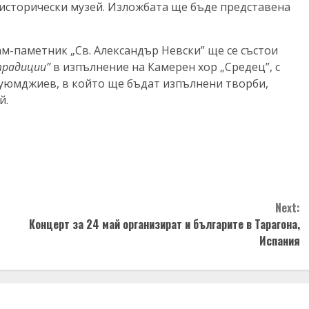
исторически музей. Изложбата ще бъде представена
рам-паметник „Св. Александър Невски” ще се състои
традиции”
в изпълнение на Камерен хор „Средец”, с
Куюмджиев, в който ще бъдат изпълнени творби,
й.
Next:
Концерт за 24 май организират и българите в Тарагона,
Испания