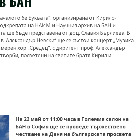
 в БАН
началото бе Буквата”, организирана от Кирило-
подкрепата на НАИМ и Научния архив на БАН и
а ще бъде представена от доц. Славия Бърлиева. В
Св. Александър Невски” ще се състои концерт „Музика
амерен хор „Средец”, с диригент проф. Александър
ворби, посветени на светите братя Кирил и
На 22 май от 11:00 часа в Големия салон на
БАН в София ще се проведе тържествено
честване на Деня на българската просвета