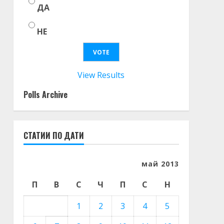
ДА
НЕ
View Results
Polls Archive
СТАТИИ ПО ДАТИ
май 2013
П
В
С
Ч
П
С
Н
1
2
3
4
5