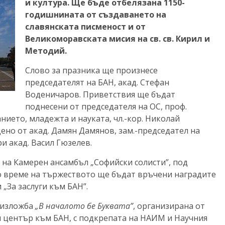
и култура. Ще бъде отбелязана 1150-
годишнината от създаването на
славянската писменост и от
Великоморавската мисия на св. св. Кирил и
Методий.
Слово за празника ще произнесе
председателят на БАН, акад. Стефан
Воденичаров. Приветствия ще бъдат
поднесени от председателя на ОС, проф.
ието, младежта и науката, чл.-кор. Николай
но от акад. Дамян Дамянов, зам.-председател на
и акад. Васил Гюзелев.
на Камерен ансамбъл „Софийски солисти”, под
о време на тържеството ще бъдат връчени наградите
„За заслуги към БАН”.
а изложба
„В началото бе Буквата”
, организирана от
 център към БАН, с подкрепата на НАИМ и Научния