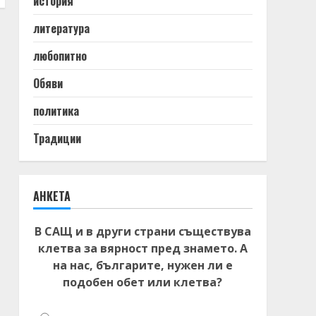
история
литература
любопитно
Обяви
политика
Традиции
АНКЕТА
В САЩ и в други страни съществува
клетва за вярност пред знамето. А
на нас, българите, нужен ли е
подобен обет или клетва?