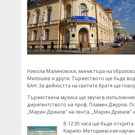
Никола Малиновски, министъра на образован
Милошев и други. Тържеството ще бъде воде
БАН. За дейността на светите братя ще говор
Тържествена музика ще звучи в изпълнение 
диригентството на проф. Пламен Джуров. П
„Марин Дринов” на лента, „Марин Дринов” и 
В 12:30 часа ще бъде открит
Кирило-Методиевския научен