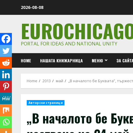
Skip
2026-08-08
to
content
EUROCHICAG
PORTAL FOR IDEAS AND NATIONAL UNITY
HOME
НАШАТА КНИЖАРНИЦА
МЕНЮ
ЗА САЙТ
Home
2013
май
„В началото бе Буквата”, тържес
Авторски страници
„В началото бе Бук