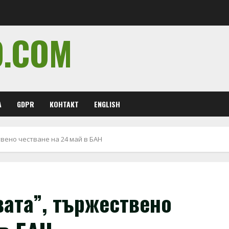
O.COM
А
GDPR
КОНТАКТ
ENGLISH
твено честване на 24 май в БАН
вата”, тържествено