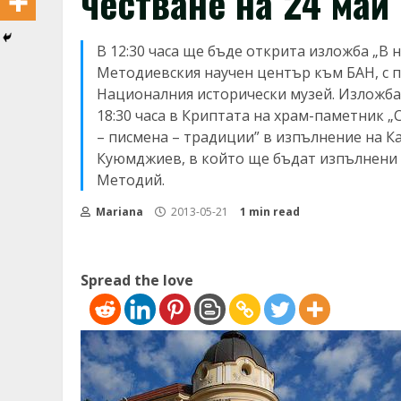
честване на 24 май
В 12:30 часа ще бъде открита изложба „В 
Методиевския научен център към БАН, с 
Националния исторически музей. Изложбат
18:30 часа в Криптата на храм-паметник „
– писмена – традиции” в изпълнение на К
Куюмджиев, в който ще бъдат изпълнени т
Методий.
Mariana
2013-05-21
1 min read
Spread the love