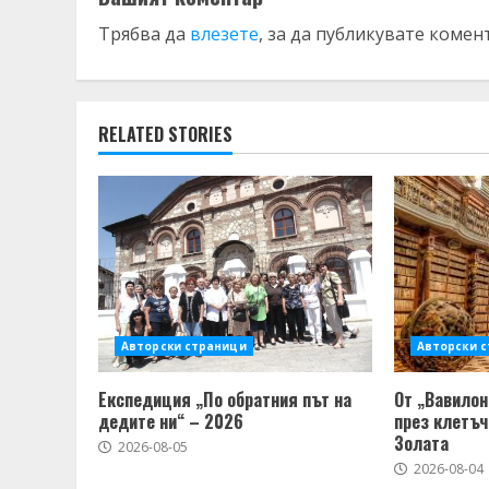
Трябва да
влезете
, за да публикувате комен
RELATED STORIES
Авторски страници
Авторски 
Експедиция „По обратния път на
От „Вавилон
дедите ни“ – 2026
през клетъч
Золата
2026-08-05
2026-08-04