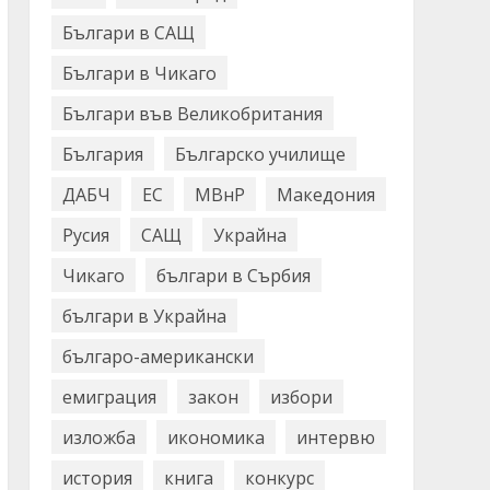
Българи в САЩ
Българи в Чикаго
Българи във Великобритания
България
Българско училище
ДАБЧ
ЕС
МВнР
Македония
Русия
САЩ
Украйна
Чикаго
българи в Сърбия
българи в Украйна
българо-американски
емиграция
закон
избори
изложба
икономика
интервю
история
книга
конкурс