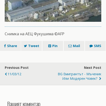
Снимка на АЕЦ Фукушима ©AFP
Share
Tweet
Pin
Mail
SMS
Previous Post
Next Post
11/03/12
BG Емигрантът - Мъченик
Или Модерен Човек?
Вашият коментар