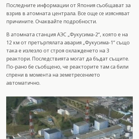
Последните информации от Япония съобщават за
взрив в атомната централа. Все още се изясняват
причините. Очаквайте подробности.
В атомната станция АЭС „Фукусима-2“, която е на
12 км от претърпялата авария „Фукусима-1“ също
така е излезло от строя охлажденето на 3
реактори. Последствията могат да бъдат същите.
По-рано бе съобщено, че реакторите там са били
спрени в момента на земетресението
автоматично.