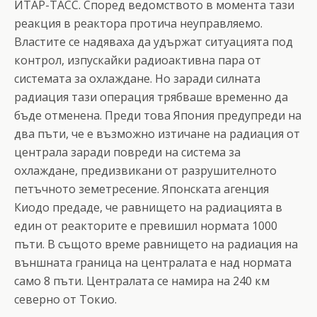
ИТАР-ТАСС. Според ведомството в момента тази
реакция в реактора протича неуправляемо.
Властите се надяваха да удържат ситуацията под
контрол, изпускайки радиоактивна пара от
системата за охлаждане. Но заради силната
радиация тази операция трябваше временно да
бъде отменена. Преди това Япония предупреди на
два пъти, че е възможно изтичане на радиация от
централа заради повреди на система за
охлаждане, предизвикани от разрушителното
петъчното земетресение. Японската агенция
Киодо предаде, че равнището на радиацията в
един от реакторите е превишил нормата 1000
пъти. В същото време равнището на радиация на
външната граница на централата е над нормата
само 8 пъти. Централата се намира на 240 км
северно от Токио.