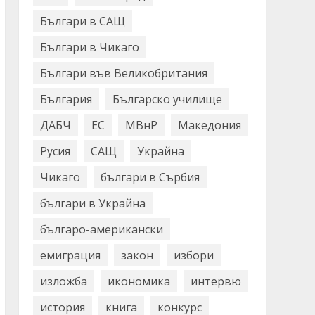
Българи в САЩ
Българи в Чикаго
Българи във Великобритания
България
Българско училище
ДАБЧ
ЕС
МВнР
Македония
Русия
САЩ
Украйна
Чикаго
българи в Сърбия
българи в Украйна
българо-американски
емиграция
закон
избори
изложба
икономика
интервю
история
книга
конкурс