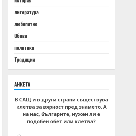
история
литература
любопитно
Обяви
политика
Традиции
АНКЕТА
В САЩ и в други страни съществува
клетва за вярност пред знамето. А
на нас, българите, нужен ли е
подобен обет или клетва?