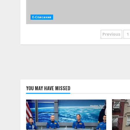
Е-Списание
Раздел
Previous
1
на
публик
на
страни
YOU MAY HAVE MISSED