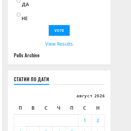
ДА
НЕ
View Results
Polls Archive
СТАТИИ ПО ДАТИ
август 2026
П
В
С
Ч
П
С
Н
1
2