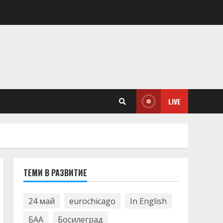
LIVE
ТЕМИ В РАЗВИТИЕ
24 май
eurochicago
In English
БАА
Босилеград