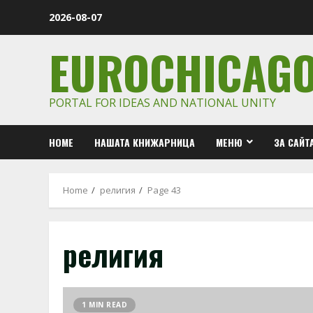
Skip
2026-08-07
to
content
EUROCHICAG
PORTAL FOR IDEAS AND NATIONAL UNITY
HOME
НАШАТА КНИЖАРНИЦА
МЕНЮ
ЗА САЙТ
Home
религия
Page 43
религия
1 MIN READ