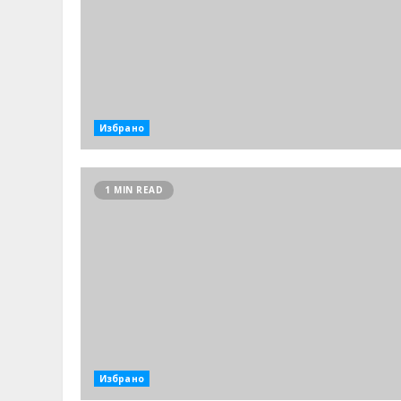
Избрано
1 MIN READ
Избрано