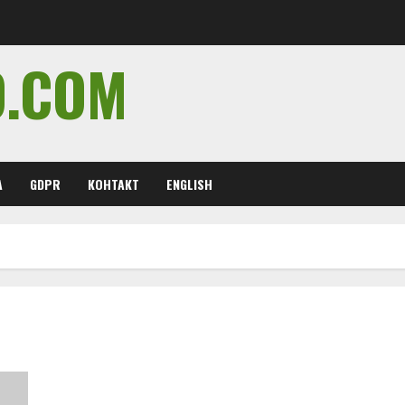
O.COM
А
GDPR
КОНТАКТ
ENGLISH