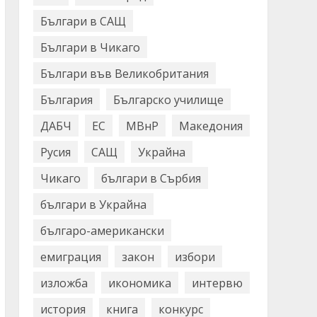
Българи в САЩ
Българи в Чикаго
Българи във Великобритания
България
Българско училище
ДАБЧ
ЕС
МВнР
Македония
Русия
САЩ
Украйна
Чикаго
българи в Сърбия
българи в Украйна
българо-американски
емиграция
закон
избори
изложба
икономика
интервю
история
книга
конкурс