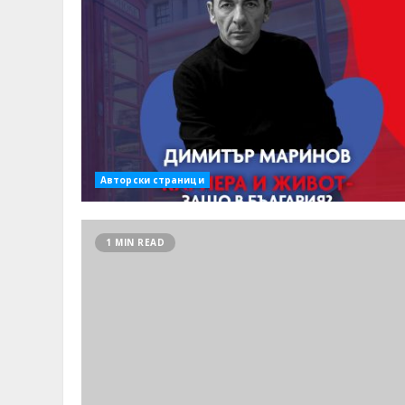
Авторски страници
1 MIN READ