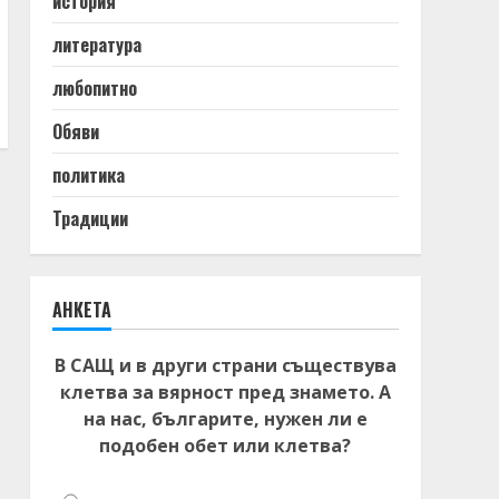
история
литература
любопитно
Обяви
политика
Традиции
АНКЕТА
В САЩ и в други страни съществува
клетва за вярност пред знамето. А
на нас, българите, нужен ли е
подобен обет или клетва?