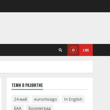
LIVE
ТЕМИ В РАЗВИТИЕ
24 май
eurochicago
In English
БАА
Босилеград