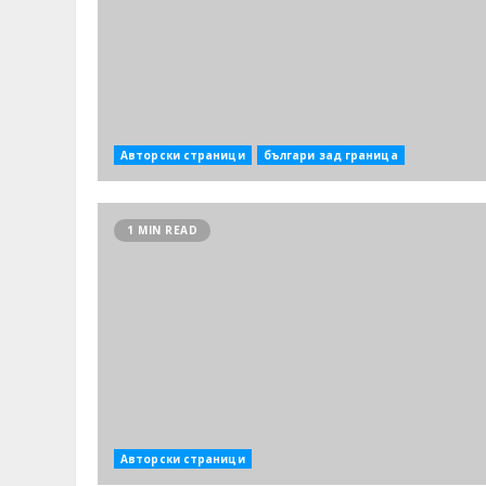
Авторски страници
българи зад граница
1 MIN READ
Авторски страници