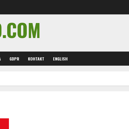
O.COM
А
GDPR
КОНТАКТ
ENGLISH