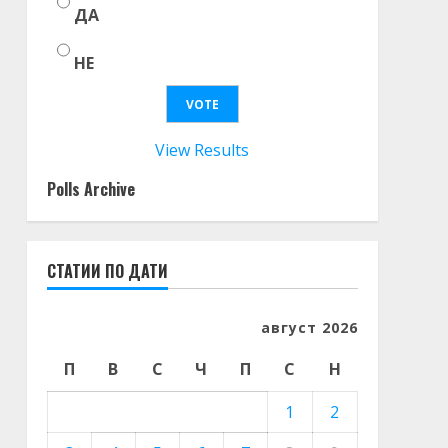
ДА
НЕ
View Results
Polls Archive
СТАТИИ ПО ДАТИ
август 2026
П
В
С
Ч
П
С
Н
1
2