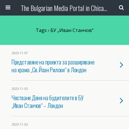
The Bulgarian Media Portal in Chicago
Tags › БУ „Иван Станчов“
2023-11-07
Представяне на проекта за разширяване
на храма „Св. Йоан Рилски“ в Лондон
2023-11-03
Честване Деня на будителите в БУ
„Иван Станчов“ – Лондон
2023-11-02