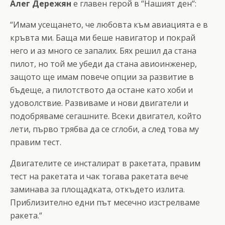
Алег Дережян
е главен герой в “Нашият ден“:
“Имам усещането, че любовта към авиацията е в
кръвта ми. Баща ми беше навигатор и покрай
него и аз много се запалих. Бях решил да стана
пилот, но той ме убеди да стана авиоинженер,
защото ще имам повече опции за развитие в
бъдеще, а пилотството да остане като хоби и
удоволствие. Развиваме и нови двигатели и
подобряваме сегашните. Всеки двигател, който
лети, първо трябва да се сглоби, а след това му
правим тест.
Двигателите се инсталират в ракетата, правим
тест на ракетата и чак тогава ракетата вече
заминава за площадката, откъдето излита.
Приблизително едни път месечно изстрелваме
ракета.“