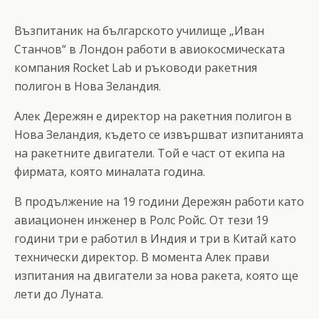
Възпитаник на българското училище „Иван
Станчов“ в Лондон работи в авиокосмическата
компания Rocket Lab и ръководи ракетния
полигон в Нова Зеландия.
Алек Дережян е директор на ракетния полигон в
Нова Зеландия, където се извършват изпитанията
на ракетните двигатели. Той е част от екипа на
фирмата, която миналата година.
В продължение на 19 години Дережян работи като
авиационен инженер в Ролс Ройс. От тези 19
години три е работил в Индия и три в Китай като
технически директор. В момента Алек прави
изпитания на двигатели за нова ракета, която ще
лети до Луната.