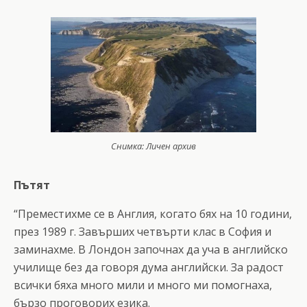
Снимка: Личен архив
Пътят
“Преместихме се в Англия, когато бях на 10 години,
през 1989 г. Завърших четвърти клас в София и
заминахме. В Лондон започнах да уча в английско
училище без да говоря дума английски. За радост
всички бяха много мили и много ми помогнаха,
бързо проговорих езика.