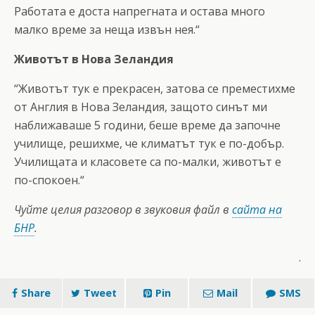
Работата е доста напрегната и остава много
малко време за неща извън нея.“
Животът в Нова Зеландия
“Животът тук е прекрасен, затова се преместихме
от Англия в Нова Зеландия, защото синът ми
наближаваше 5 години, беше време да започне
училище, решихме, че климатът тук е по-добър.
Училищата и класовете са по-малки, животът е
по-спокоен.“
Чуйте целия разговор в звуковия файл в
сайта на
БНР
.
.
Share
Tweet
Pin
Mail
SMS