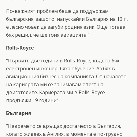
По-важният проблем беше да поддържам
българския, защото, напускайки България на 10 г.,
е лесно човек да загуби родния език. Още тогава
бях решил, че ще гоня авиацията.“
Rolls-Royce
“Първите две години в Rolls-Royce, където бях
електронен инженер, бяха обучение. Аз бях в
авиационния бизнес на компанията. От началото
на кариерата ми се занимавам с тест на
двигателите. Кариерата ми в Rolls-Royce
продължи 19 години“
България
“Навремето се връщах доста често в България,
когато живеех в Англия, в момента е по-трудно.