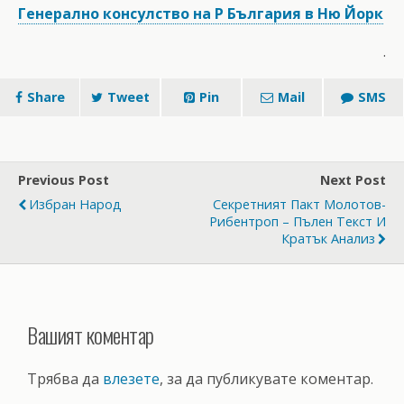
Генерално консулство на Р България в Ню Йорк
.
Share
Tweet
Pin
Mail
SMS
Previous Post
Next Post
Избран Народ
Секретният Пакт Молотов-
Рибентроп – Пълен Текст И
Кратък Анализ
Вашият коментар
Трябва да
влезете
, за да публикувате коментар.