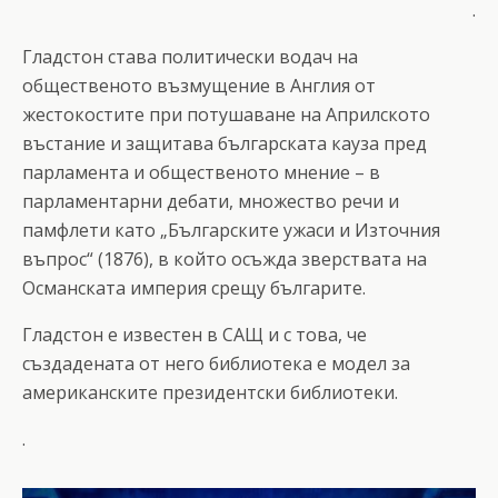
.
Гладстон става политически водач на
общественото възмущение в Англия от
жестокостите при потушаване на Априлското
въстание и защитава българската кауза пред
парламента и общественото мнение – в
парламентарни дебати, множество речи и
памфлети като „Българските ужаси и Източния
въпрос“ (1876), в който осъжда зверствата на
Османската империя срещу българите.
Гладстон е известен в САЩ и с това, че
създадената от него библиотека е модел за
американските президентски библиотеки.
.