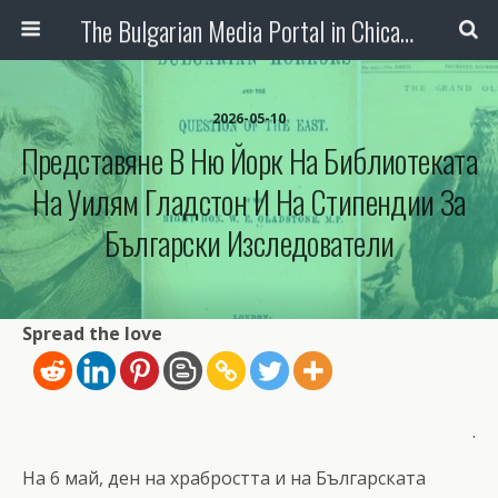
The Bulgarian Media Portal in Chicago
2026-05-10
Представяне В Ню Йорк На Библиотеката
На Уилям Гладстон И На Стипендии За
Български Изследователи
Spread the love
.
На 6 май, ден на храбростта и на Българската