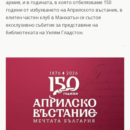
армия, и в годината, в която отбелязваме 150
години от избухването на Априлското въстание, в
елитен частен клуб в Манхатън се състоя
ексклузивно събитие за представяне на
библиотеката на Уилям Гладстон.
.