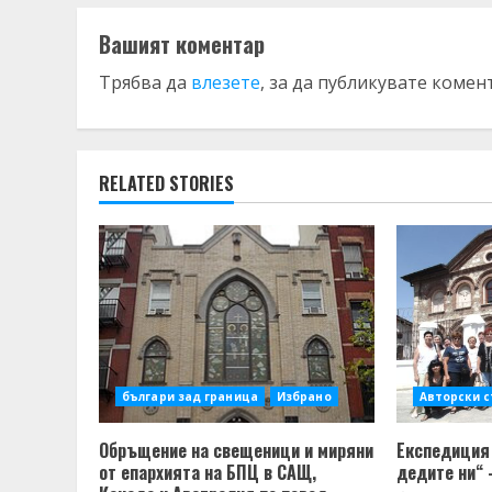
Вашият коментар
Трябва да
влезете
, за да публикувате комен
RELATED STORIES
българи зад граница
Избрано
Авторски 
Обръщение на свещеници и миряни
Експедиция 
от епархията на БПЦ в САЩ,
дедите ни“ 