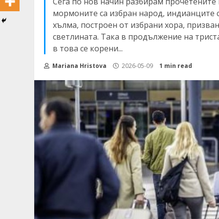
Сега по нов начин разбирам прочетените 
мормоните са избран народ, индианците с
хълма, построен от избрани хора, призван
светлината. Така в продължение на трист
в това се корени...
Mariana Hristova
2026-05-09
1 min read