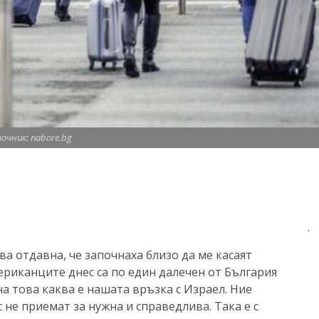
очник: nabore.bg
.
ва отдавна, че започнаха близо да ме касаят
риканците днес са по един далечен от България
на това каква е нашата връзка с Израел. Ние
 не приемат за нужна и справедлива. Така е с