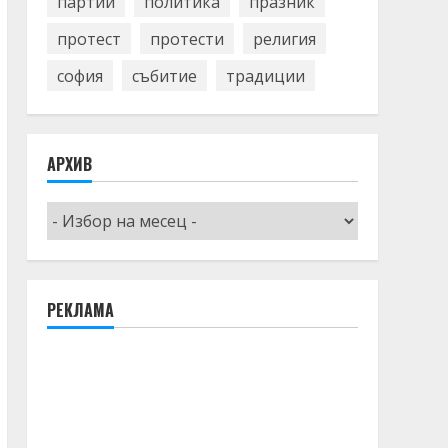
партии
политика
празник
протест
протести
религия
софия
събитие
традиции
АРХИВ
Архив
РЕКЛАМА