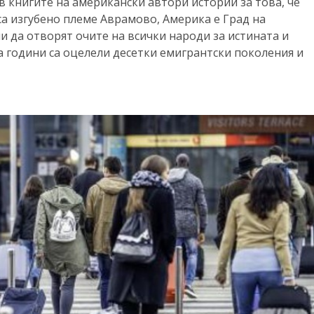
в книгите на американски автори истории за това, че
а изгубено племе Аврамово, Америка е Град на
и да отворят очите на всички народи за истината и
а години са оцелели десетки емигрантски поколения и