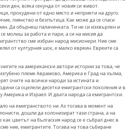
еки ден, всяка секунда от новия си живот.
ци, прокудени от едно място и неприети на друго.
чие, пиянство и безпътица. Как може да се спаси
чин. Да обърнеш палачинката. Ти не си изхвърлен и
а се молиш за работа и пари, а си на мисия да
игрантство сме избран народ мисионери. Ние сме
елял от културния шок, е малко евреин. Евреите са
книгите на американски автори истории за това, че
изгубено племе Аврамово, Америка е Град на хълма,
рят очите на всички народи за истината и
години са оцелели десетки емигрантски поколения и в
 Америка и Израел. И двата народа са емигрантски.
ало на емигранството ни. Аз тогава в момент на
лонисти, дошли да колонизират тази страна, а на
 как цветът на бългаския народ се е събрал днес в
сме ние, емигрантите. Тогава на това събиране