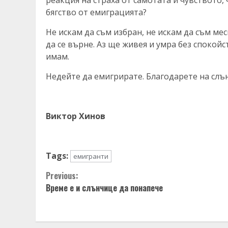
реакция на страха от самотата и чувството,
бягство от емиграцията?
Не искам да съм избран, не искам да съм мес
да се върне. Аз ще живея и умра без спокойс
имам.
Недейте да емигрирате. Благодарете на слън
Виктор Хинов
Tags:
емигранти
Continue
Previous:
Време е и слънчице да понапече
Reading