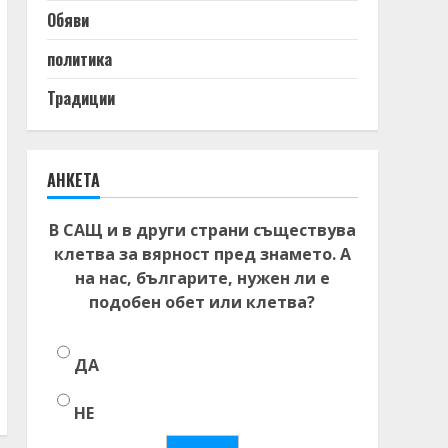
Обяви
политика
Традиции
АНКЕТА
В САЩ и в други страни съществува
клетва за вярност пред знамето. А
на нас, българите, нужен ли е
подобен обет или клетва?
ДА
НЕ