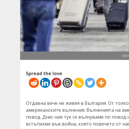
Изт
Spread the love
Отдавна вече не живея в България. От толко
американските вълнения. Вълненията на аме
повод. Днес ние тук се вълнуваме по повод 
встъпихме във война, която повечето от нас