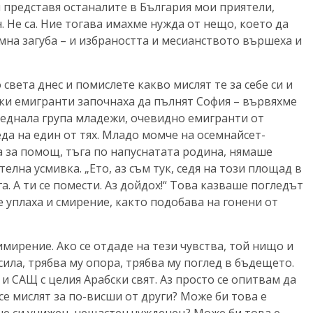
си представя останалите в България мои приятели,
. Не са. Ние тогава имахме нужда от нещо, което да
мна загуба – и избраността и месианството вършеха и
света днес и помислете какво мислят те за себе си и
ски емигранти започнаха да пълнят София – вървяхме
седнала група младежи, очевидно емигранти от
еда на един от тях. Младо момче на осемнайсет-
а за помощ, тъга по напуснатата родина, нямаше
лна усмивка. „Ето, аз съм тук, седя на този площад в
а. А ти се помести. Аз дойдох!“ Това казваше погледът
е уплаха и смирение, както подобава на гонени от
мирение. Ако се отдаде на тези чувства, той нищо и
сила, трябва му опора, трябва му поглед в бъдещето.
и САЩ с целия Арабски свят. Аз просто се опитвам да
 се мислят за по-висши от други? Може би това е