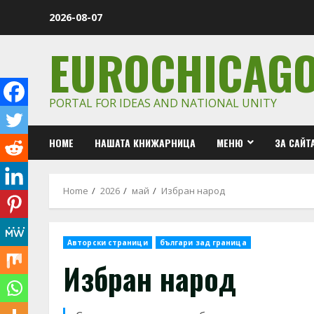
Skip
2026-08-07
to
content
EUROCHICAG
PORTAL FOR IDEAS AND NATIONAL UNITY
HOME
НАШАТА КНИЖАРНИЦА
МЕНЮ
ЗА САЙТ
Home
2026
май
Избран народ
Авторски страници
българи зад граница
Избран народ