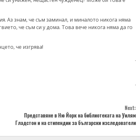
 че си унижен, нещастен чужденец? Може би това е
ия. Аз знам, че съм заминал, и миналото никога няма
твието, че съм си у дома. Това вече никога няма да го
цето, че изгрява!
.
.
Next:
Представяне в Ню Йорк на библиотеката на Уилям
Гладстон и на стипендии за български изследователи