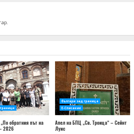
тар.
българи зад граница
страници
Е-Списание
„По обратния път на
Апел на БПЦ „Св. Троица“ – Сейнт
– 2026
Луис