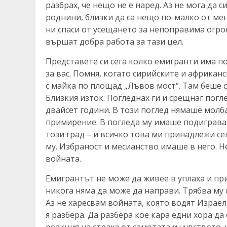
разбрах, че нещо не е наред. Аз не мога да 
роднини, близки да са нещо по-малко от мен
ни спаси от усещането за непоправима огро
вършат добра работа за тази цел.
Представете си сега колко емигранти има по 
за вас. Помня, когато сирийските и африкан
с майка по площад „Лъвов мост“. Там беше 
Близкия изток. Погледнах ги и срещнаг погл
двайсет години. В този поглед нямаше молб
примирение. В погледа му имаше подигравате
този град – и всичко това ми принадлежи сег
му. Избраност и месианство имаше в него. Н
войната.
Емигрантът не може да живее в уплаха и при
никога няма да може да направи. Трябва му 
Аз не харесвам войната, която водят Израел 
я разбера. Да разбера кое кара едни хора да