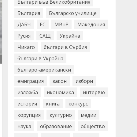
Българи във Великобритания
България
Българско училище
ДАБЧ
ЕС
МВнР
Македония
Русия
САЩ
Украйна
Чикаго
българи в Сърбия
българи в Украйна
българо-американски
емиграция
закон
избори
изложба
икономика
интервю
история
книга
конкурс
корупция
културно
медии
наука
образование
общество