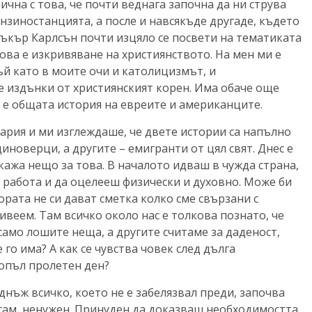
ична с това, че почти веднага започна да ни струва
ензиностанцията, а после и навсякъде другаде, където
Тъкър Карлсън почти изцяло се посвети на тематиката
ова е изкривяване на християнството. На мен ми е
ъй като в моите очи и католицизмът, и
е издънки от християнският корен. Има обаче още
а е общата история на евреите и американците.
гария и ми изглеждаше, че двете истории са напълно
иноверци, а другите – емигранти от цял свят. Днес е
зкажа нещо за това. В началото идваш в чужда страна,
ш работа и да оцелееш физически и духовно. Може би
ората не си дават сметка колко сме свързани с
ивеем. Там всичко около нас е толкова познато, че
само лошите неща, а другите считаме за даденост,
 го има? А как се чувства човек след дълга
опъл пролетен ден?
днъж всичко, което не е забелязвал преди, започва
, сам, ненужен. Принуден да доказваш необходимостта