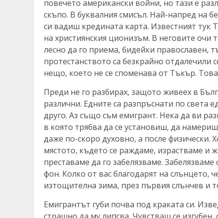
повечето американски войни, но тази е разл
скъпо. В буквалния смисъл. Най-напред на б
си вадиш кредината карта. Известният тук 
на християнския ционизъм. В неговите очи т
лесно да го приема, бидейки православен, т
протестанството са безкрайно отдалечили с
нещо, което не се споменава от Тъкър. Тов
Преди не го разбирах, защото живеех в Бъл
различни. Едните са разпръснати по света ед
друго. Аз също съм емигрант. Нека да ви ра
в която трябва да се установиш, да намери
даже по-скоро духовно, а после физически. Х
мястото, където се раждаме, израстваме и ж
преставаме да го забелязваме. Забелязваме 
фон. Колко от вас благодарят на слънцето, че
изтощителна зима, през първия слънчев и т
Емигрантът губи почва под краката си. Изве
страшно да му липсва. Чувстваш се изгубен