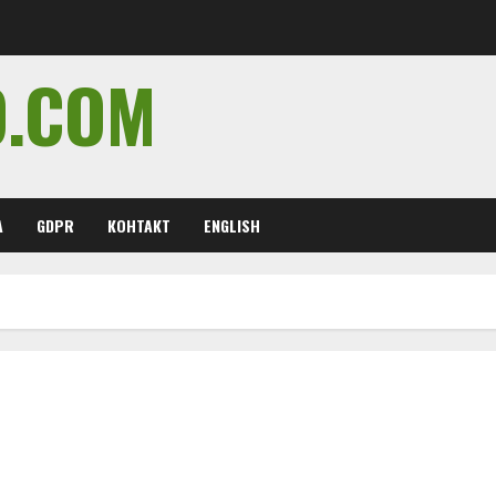
O.COM
А
GDPR
КОНТАКТ
ENGLISH