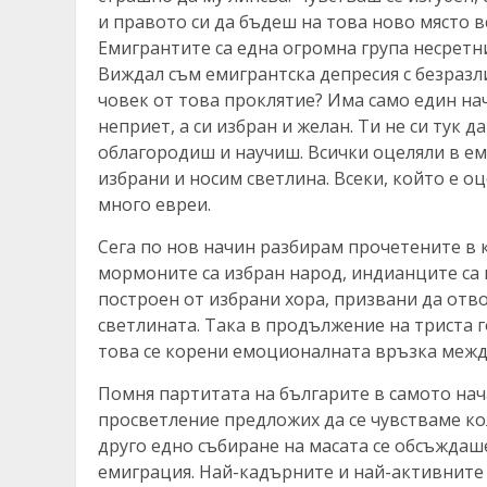
и правото си да бъдеш на това ново място вс
Емигрантите са една огромна група несретни
Виждал съм емигрантска депресия с безразли
човек от това проклятие? Има само един на
неприет, а си избран и желан. Ти не си тук д
облагородиш и научиш. Всички оцеляли в ем
избрани и носим светлина. Всеки, който е оц
много евреи.
Сега по нов начин разбирам прочетените в 
мормоните са избран народ, индианците са 
построен от избрани хора, призвани да отво
светлината. Така в продължение на триста 
това се корени емоционалната връзка между
Помня партитата на българите в самото нач
просветление предложих да се чувстваме ко
друго едно събиране на масата се обсъждаше
емиграция. Най-кадърните и най-активните 