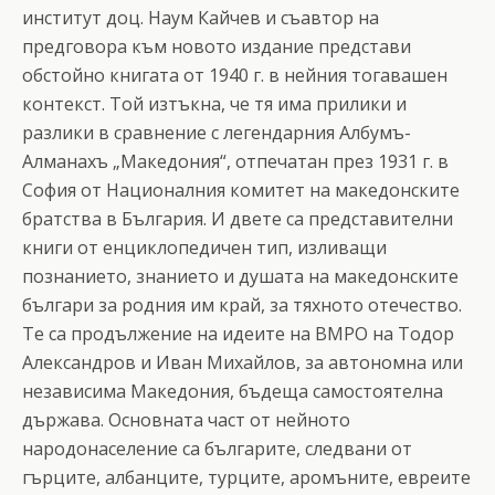
институт доц. Наум Кайчев и съавтор на
предговора към новото издание представи
обстойно книгата от 1940 г. в нейния тогавашен
контекст. Той изтъкна, че тя има прилики и
разлики в сравнение с легендарния Албумъ-
Алманахъ „Македония“, отпечатан през 1931 г. в
София от Националния комитет на македонските
братства в България. И двете са представителни
книги от енциклопедичен тип, изливащи
познанието, знанието и душата на македонските
българи за родния им край, за тяхното отечество.
Те са продължение на идеите на ВМРО на Тодор
Александров и Иван Михайлов, за автономна или
независима Македония, бъдеща самостоятелна
държава. Основната част от нейното
народонаселение са българите, следвани от
гърците, албанците, турците, аромъните, евреите