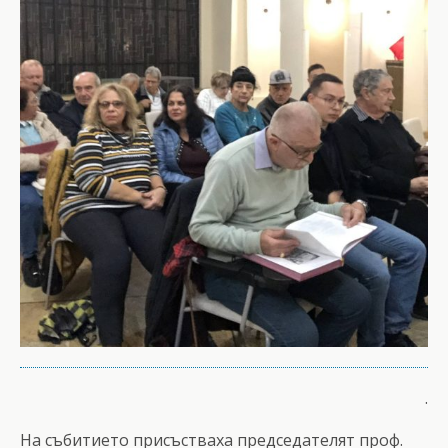
.
На събитието присъстваха председателят проф.