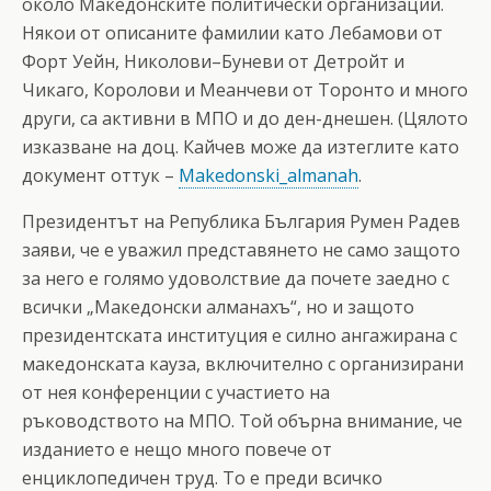
около Македонските политически организации.
Някои от описаните фамилии като Лебамови от
Форт Уейн, Николови–Буневи от Детройт и
Чикаго, Королови и Меанчеви от Торонто и много
други, са активни в МПО и до ден-днешен. (Цялото
изказване на доц. Кайчев може да изтеглите като
документ оттук –
Makedonski_almanah
.
Президентът на Република България Румен Радев
заяви, че е уважил представянето не само защото
за него е голямо удоволствие да почете заедно с
всички „Македонски алманахъ“, но и защото
президентската институция е силно ангажирана с
македонската кауза, включително с организирани
от нея конференции с участието на
ръководството на МПО. Той обърна внимание, че
изданието е нещо много повече от
енциклопедичен труд. То е преди всичко