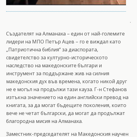
.
Създателят на Алманаха – един от най-големите
лидери на МПО Петър Ацев – го е виждал като
„Патриотична библия“ за диаспората,
свидетелство за културно-историческото
наследство на македонските българи и
инструмент за поддържане жив на силния
македонския дух във времена, когато никой друг
не е могъл на продължи тази кауза. Г-н Стефанов
изтъкна значението на един английски превод на
книгата, за да могат бъдещите поколения, които
вече не четат български, да могат да продължат
благородна мисия на Алманаха.
Заместник-председателят на Македонския научен