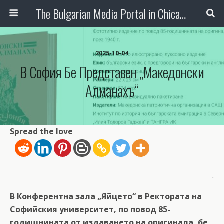
The Bulgarian Media Portal in Chicago
2025-10-04
В София Бе Представен „Македонски
Алманахъ“
Spread the love
.
В Конферентна зала „Яйцето“ в Ректората на
Софийския университет, по повод 85-
годишнината от издаването на оригинала, бе