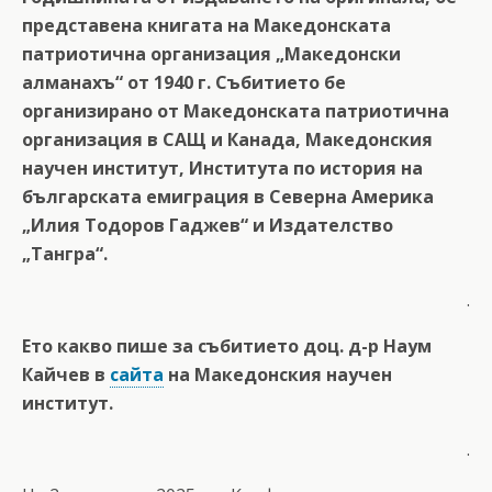
представена книгата на Македонската
патриотична организация „Македонски
алманахъ“ от 1940 г. Събитието бе
организирано от Македонската патриотична
организация в САЩ и Канада, Македонския
научен институт, Института по история на
българската емиграция в Северна Америка
„Илия Тодоров Гаджев“ и Издателство
„Тангра“.
.
Ето какво пише за събитието доц. д-р Наум
Кайчев в
сайта
на Македонския научен
институт.
.