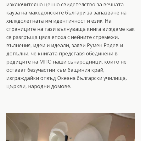
изключително ценно свидетелство за вечната
кауза на македонските българи за запазване на
хилядолетната им идентичност и език. На
страниците на тази вълнуваща книга виждаме как
се разгръща цяла епоха с нейните стремежи,
вълнения, идеи и идеали, заяви Румен Радев и
допълни, че книгата представя обединени в
редиците на МПО наши сънародници, които не
остават безучастни към бащиния край,
изграждайки отвъд Океана български училища,
църкви, народни домове.
.