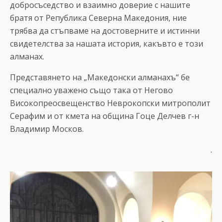
добросъседство и взаимно доверие с нашите
братя от Република Северна Македония, ние
трябва да стъпваме на достоверните и истинни
свидетелства за нашата история, какъвто е този
алманах.
Представянето на „Македонски алманахъ“ бе
специално уважено също така от Негово
Високопреосвещенство Неврокопски митрополит
Серафим и от кмета на община Гоце Делчев г-н
Владимир Москов.
.