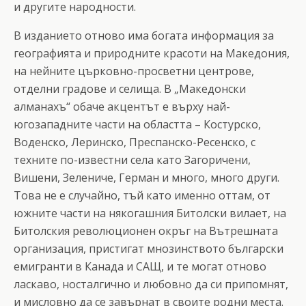
и другите народности.
В изданието отново има богата информация за
географията и природните красоти на Македония,
на нейните църковно-просветни центрове,
отделни градове и селища. В „Македонски
алманахъ“ обаче акцентът е върху най-
югозападните части на областта – Костурско,
Воденско, Леринско, Преспанско-Ресенско, с
техните по-известни села като Загоричени,
Вишени, Зелениче, Герман и много, много други.
Това не е случайно, тъй като именно оттам, от
южните части на някогашния Битолски вилает, на
Битолския революционен окръг на Вътрешната
организация, пристигат мнозинството български
емигранти в Канада и САЩ, и те могат отново
ласкаво, носталгично и любовно да си припомнят,
и мисловно да се завърнат в своите родни места.