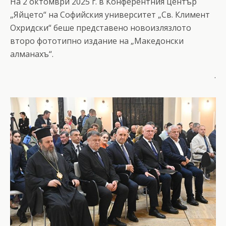
На 2 октомври 2025 г. в Конферентния център
„Яйцето“ на Софийския университет „Св. Климент
Охридски“ беше представено новоизлязлото
второ фототипно издание на „Македонски
алманахъ“.
.