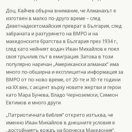
Доц. Кайчев обърна внимание, че Алманахът е
изготвен в малко по-друго време – след
Деветнадесетомайския преврат в България, след
забраната и разтурянето на ВМРО и на
македонските братства в България през 1934 г.,
след като нейният водач Иван Михайлов е поел
своя трънлив път в емиграция. Затова в този
популярно наричан „Американски алманах“ има
много по-обширна и експлицитна информация за
ВМРО от по-ново време, от 20-те и 30-те години
на ХХ век, с акцент върху новите жертви и герои
като Мара Бунева, Владо Черноземски, Симеон
Евтимов и много други.
„Патриотичната библия“ открито изтъква, че
именно Иван Михайлов в днешните условия е
„достойниятъ вождъ на борческа Македония“.