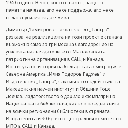
1940 година. Нещо, което е важно, защото
паметта изчезва, ако не се поддържа, ако не се
полагат усилия тя да е жива.
Димитър Димитров от издателство „Тангра“
разказа, че реализацията на този проект е станала
възможна само за три месеца благодарение на
усилията на съиздателите от Македонската
патриотична организация в САЩ и Канада,
Института по история на българската емиграция в
Северна Америка „Илия Тодоров Гаджев“ и
Издателство „Тангра“, с активното съдействие на
Македонския научен институт и Община Гоце
Делчев. Издателството е дарило екземпляри на
Националната библиотека, както и по една книга
на всички регионални библиотеки в страната.
Изпратени са и 30 броя на Централния комитет на
МПО в САЩ и Канада.