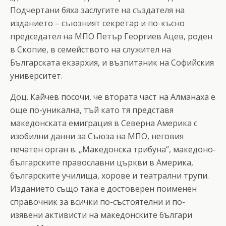
Подчертани бяха заслугите на създателя на
изданието – съюзният секретар и по-късно
председател на МПО Петър Георгиев Ацев, роден
в Скопие, в семейството на служител на
Българската екзархия, и възпитаник на Софийския
университет.
Доц. Кайчев посочи, че втората част на Алманаха е
още по-уникална, тъй като тя представя
македонската емиграция в Северна Америка с
изобилни данни за Съюза на МПО, неговия
печатен орган в. „Македонска трибуна“, македоно-
българските православни църкви в Америка,
българските училища, хорове и театрални трупи.
Изданието също така е достоверен поименен
справочник за всички по-състоятелни и по-
изявени активисти на македонските българи