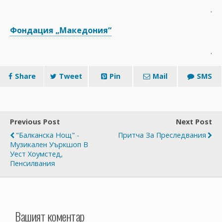
.
Фондация „Македония“
.
Share
Tweet
Pin
Mail
SMS
Previous Post
Next Post
"Балканска Нощ" -
Притча За Преследвания
Музикален Уъркшоп В
Уест Хоумстед,
Пенсилвания
Вашият коментар