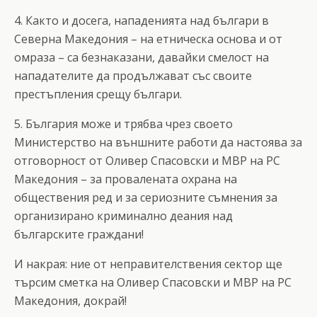
4. Както и досега, нападенията над българи в
Северна Македония – на етническа основа и от
омраза – са безнаказани, давайки смелост на
нападателите да продължават със своите
престъпления срещу българи.
5. България може и трябва чрез своето
Министерство на външните работи да настоява за
отговорност от Оливер Спасовски и МВР на РС
Македония – за провалената охрана на
обществения ред и за сериозните съмнения за
организирано криминално деания над
българските граждани!
И накрая: ние от неправителствения сектор ще
търсим сметка на Оливер Спасовски и МВР на РС
Македония, докрай!