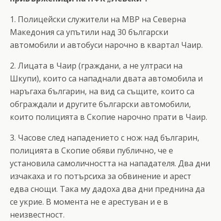
1. Полицейски служители на МВР на Северна
Македония са упътили над 30 български
автомобили и автобуси нарочно в квартал Чаир.
2. Лицата в Чаир (граждани, а не ултраси на
Шкупи), които са нападнали двата автомобила и
наръгаха българин, на вид са същите, които са
обграждали и другите български автомобили,
които полицията в Скопие нарочно прати в Чаир.
3. Часове след нападението с нож над българин,
полицията в Скопие обяви публично, че е
установила самоличността на нападателя. Два дни
изчакаха и го потърсиха за обвинение и арест
едва снощи. Така му дадоха два дни преднина да
се укрие. В момента не е арестуван и е в
неизвестност.