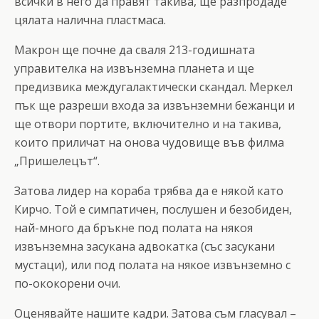
всички в него да правят такива, ще разпродаде
цялата налична пластмаса.
Макрон ще почне да сваля 213-годишната
управителка на извънземна планета и ще
предизвика междугалактически скандал. Меркел
пък ще разреши входа за извънземни бежанци и
ще отвори портите, включително и на такива,
които приличат на онова чудовище във филма
„Пришелецът“.
Затова лидер на кораба трябва да е някой като
Кирчо. Той е симпатичен, послушен и безобиден,
най-много да бръкне под полата на някоя
извънземна засукана адвокатка (със засукани
мустаци), или под полата на някое извънземно с
по-ококорени очи.
Оценявайте нашите кадри. Затова съм гласувал –