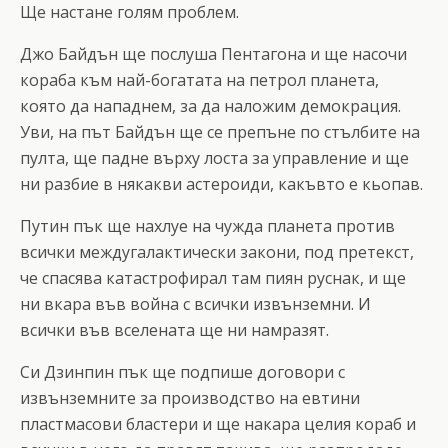
Ще настане голям проблем.
Джо Байдън ще послуша Пентагона и ще насочи
кораба към най-богатата на петрол планета,
която да нападнем, за да наложим демокрация.
Уви, на път Байдън ще се препъне по стълбите на
пулта, ще падне върху лоста за управление и ще
ни разбие в някакви астероиди, какъвто е кьопав.
Путин пък ще нахлуе на чужда планета против
всички междугалактически закони, под претекст,
че спасява катастрофирал там пиян руснак, и ще
ни вкара във война с всички извънземни. И
всички във вселената ще ни намразят.
Си Дзинпин пък ще подпише договори с
извънземните за производство на евтини
пластмасови бластери и ще накара целия кораб и