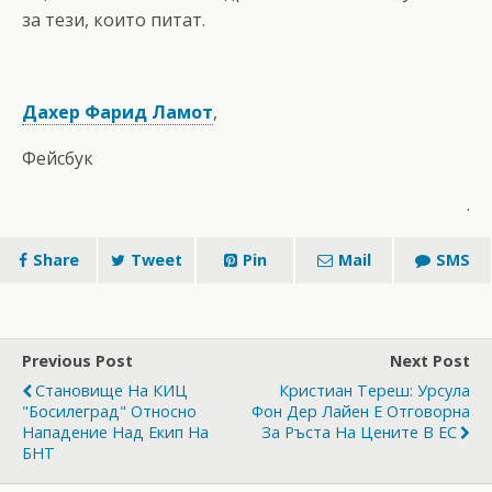
за тези, които питат.
Дахер Фарид Ламот
,
Фейсбук
.
Share
Tweet
Pin
Mail
SMS
Previous Post
Next Post
Становище На КИЦ
Кристиан Тереш: Урсула
"Босилеград" Относно
Фон Дер Лайен Е Отговорна
Нападение Над Екип На
За Ръста На Цените В ЕС
БНТ