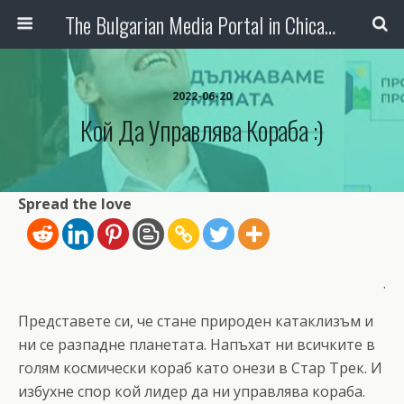
The Bulgarian Media Portal in Chicago
2022-06-20
Кой Да Управлява Кораба :)
Spread the love
.
Представете си, че стане природен катаклизъм и
ни се разпадне планетата. Напъхат ни всичките в
голям космически кораб като онези в Стар Трек. И
избухне спор кой лидер да ни управлява кораба.