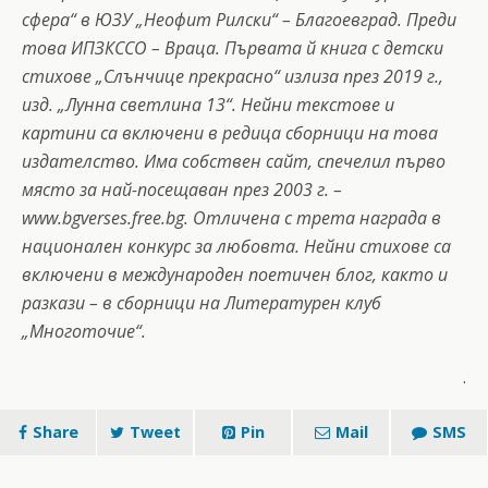
сфера“ в ЮЗУ „Неофит Рилски“ – Благоевград. Преди
това ИПЗКССО – Враца. Първата й книга с детски
стихове „Слънчице прекрасно“ излиза през 2019 г.,
изд. „Лунна светлина 13“. Нейни текстове и
картини са включени в редица сборници на това
издателство. Има собствен сайт, спечелил първо
място за най-посещаван през 2003 г. –
www.bgverses.free.bg. Отличена с трета награда в
национален конкурс за любовта. Нейни стихове са
включени в международен поетичен блог, както и
разкази – в сборници на Литературен клуб
„Многоточие“.
.
Share
Tweet
Pin
Mail
SMS