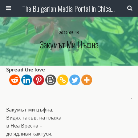
The Bulgarian Media Portal in Chicago
2022-05-19
Закумът Ми Цъфна
Spread the love
.
Закумът ми цъфна.
Видях такъв, на плажа
в Неа Вресна –
до ядливи кактуси.