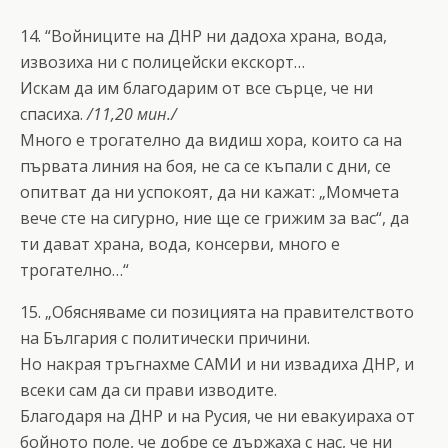
14. “Войниците на ДНР ни дадоха храна, вода,
извозиха ни с полицейски екскорт…
Искам да им благодарим от все сърце, че ни
спасиха.
/11,20 мин./
Много е трогателно да видиш хора, които са на
първата линия на боя, не са се къпали с дни, се
опитват да ни успокоят, да ни кажат: „Момчета
вече сте на сигурно, ние ще се грижим за вас“, да
ти дават храна, вода, консерви, много е
трогателно…“
15. „Обясняваме си позицията на правителството
на България с политически причини.
Но накрая тръгнахме САМИ и ни извадиха ДНР, и
всеки сам да си прави изводите.
Благодаря на ДНР и на Русия, че ни евакуираха от
бойното поле, че добре се държаха с нас, че ни