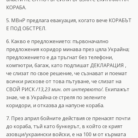
КОРАБА.
5. МВнР предлага евакуация, когато вече КОРАБЪТ
Е ПОД ОБСТРЕЛ.
6. Какво е предложението: първоначално
предложения коридор минава през цяла Украйна;
предложението е да тръгнат без телефони,
компютри, багаж, като подпишат ДЕКЛАРАЦИЯ ,
че слизат по свое решение, че съзнават и поемат
всички рискове от това пътуване, че слизат на
СВОЙ РИСК
/13,23 мин. от интервюто/.
Екипажът
знае, че в Украйна се стреля по зелените
коридори, и отказва да напусне кораба.
7. През април бойните действия се пренасят почти
до кораба, тъй като бункерът, в който се крият
азовци/украински войски, е на 100 м от кърмата