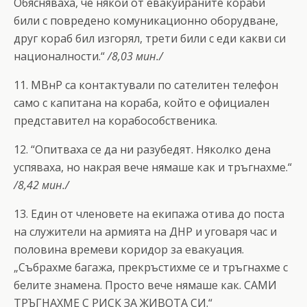
Обясняваха, че някои от евакуираните кораби
били с повредено комуникационно оборудване,
друг кораб бил изгорял, трети били с еди какви си
националности.“
/8,03 мин./
11. МВнР са контактували по сателитен телефон
само с капитана на кораба, който е официален
представител на корабособственика.
12. “Опитваха се да ни разубедят. Няколко дена
успяваха, но накрая вече нямаше как и тръгнахме.“
/8,42 мин./
13. Един от членовете на екипажа отива до поста
на служители на армията на ДНР и уговаря час и
половина времеви коридор за евакуация.
„Събрахме багажа, прекръстихме се и тръгнахме с
белите знамена. Просто вече нямаше как. САМИ
ТРЪГНАХМЕ С РИСК ЗА ЖИВОТА СИ.“