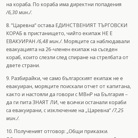
на кораба. По кораба има директни попадения
/6,30 мин./
.
8. “Царевна“ остава ЕДИНСТВЕНИЯТ ТЪРГОВСКИ
КОРАБ в пристанището, чийто екипаж НЕ Е
ЕВАКУИРАН
/6,48 мин./
. Моряците са наблюдавали
евакуацията на 26-членен екипаж на съседен
кораб, които слезли след спиране на стрелбата от
двете страни.
9. Разбирайки, че само българският екипаж не е
евакуиран, моряците поискали отчет от капитана,
както и настояли да говори с МВнР на България –
да ги пита ЗНАЯТ ЛИ, че всички останали кораби
са евакуирани, с изключение на „Царевна“
/7,25
мин./
.
10. Полученият отговор: „Общи приказки.