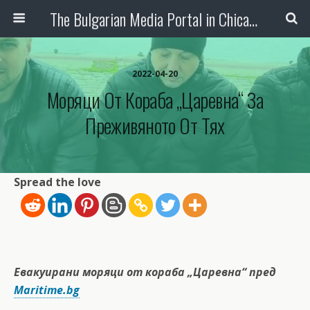
The Bulgarian Media Portal in Chicago
2022-04-20
Моряци От Кораба „Царевна“ За
Преживяното От Тях
Spread the love
Евакуирани моряци от кораба „Царевна“ пред
Maritime.bg