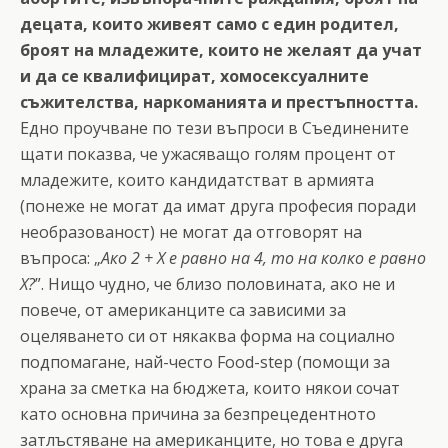
децата, които живеят само с един родител,
броят на младежите, които не желаят да учат
и да се квалифицират, хомосексуалните
съжителства, наркоманията и престъпността.
Едно проучване по тези въпроси в Съединените
щати показва, че ужасяващо голям процент от
младежите, които кандидатстват в армията
(понеже не могат да имат друга професия поради
необразованост) не могат да отговорят на
въпроса: „
Ако 2 + Х е равно на 4, то на колко е равно
Х?
”. Нищо чудно, че близо половината, ако не и
повече, от американците са зависими за
оцеляването си от някаква форма на социално
подпомагане, най-често Food-step (помощи за
храна за сметка на бюджета, които някои сочат
като основна причина за безпрецедентното
затлъстяване на американците, но това е друга