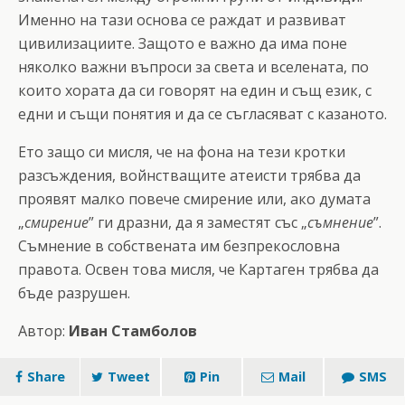
Именно на тази основа се раждат и развиват
цивилизациите. Защото е важно да има поне
няколко важни въпроси за света и вселената, по
които хората да си говорят на един и същ език, с
едни и същи понятия и да се съгласяват с казаното.
Ето защо си мисля, че на фона на тези кротки
разсъждения, войнстващите атеисти трябва да
проявят малко повече смирение или, ако думата
„
смирение
” ги дразни, да я заместят със „
съмнение
”.
Съмнение в собствената им безпрекословна
правота. Освен това мисля, че Картаген трябва да
бъде разрушен.
Автор:
Иван Стамболов
Share
Tweet
Pin
Mail
SMS