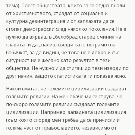
тема). Тоест обществата, които са се отдръпнали
от християнството, страдат от социална и
културна дезинтеграция и от заплахата да се
стопят демографски след няколко поколения. Не е
нужно да вярваш в „белобрад старец с чиния на
главата” и да „палиш свещи като неграмотна
бабичка”, за да видиш, че това не е добро и със
сигурност не е желано като резултат в тези
общества. Не нужно и да стигаш до тези изводи по
друг начин, защото статистиката ги показва ясно.
Някои смятат, че големите цивилизации създават
големите религии. На мен обаче ми се струва, че
по-скоро големите религии създават големите
цивилизации. Например, западната цивилизация
(към която според мен трябва да се причисли и
голяма част от православието, независимо от