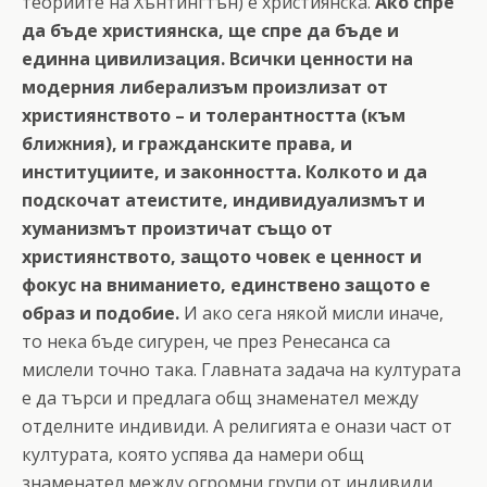
теориите на Хънтингтън) е християнска.
Ако спре
да бъде християнска, ще спре да бъде и
единна цивилизация. Всички ценности на
модерния либерализъм произлизат от
християнството – и толерантността (към
ближния), и гражданските права, и
институциите, и законността. Колкото и да
подскочат атеистите, индивидуализмът и
хуманизмът произтичат също от
християнството, защото човек е ценност и
фокус на вниманието, единствено защото е
образ и подобие.
И ако сега някой мисли иначе,
то нека бъде сигурен, че през Ренесанса са
мислели точно така. Главната задача на културата
е да търси и предлага общ знаменател между
отделните индивиди. А религията е онази част от
културата, която успява да намери общ
знаменател между огромни групи от индивиди.