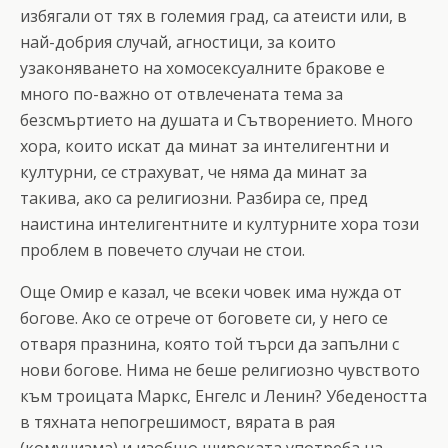
избягали от тях в големия град, са атеисти или, в
най-добрия случай, агностици, за които
узаконяването на хомосексуалните бракове е
много по-важно от отвлечената тема за
безсмъртието на душата и Сътворението. Много
хора, които искат да минат за интелигентни и
културни, се страхуват, че няма да минат за
такива, ако са религиозни. Разбира се, пред
наистина интелигентните и културните хора този
проблем в повечето случаи не стои.
Още Омир е казал, че всеки човек има нужда от
богове. Ако се отрече от боговете си, у него се
отваря празнина, която той търси да запълни с
нови богове. Нима не беше религиозно чувството
към троицата Маркс, Енгелс и Ленин? Убедеността
в тяхната непогрешимост, вярата в рая
(комунизма) и изобщо широката употреба на