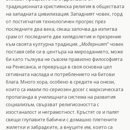
традиционната християнска религия в обществата
на западната цивилизация. Западният човек, горд
от постигнатия технологичен прогрес през
последните два века, сякаш започва да изпитва
срам от последните две хилядолетия и презрение
към своята културна традиция. „
Модерният
” човек
поставя себе си в центъра на мирозданието, може
би като тълкува не съвсем правилно философията
на Ренесанса, и превръща в своя основна цел
сетивната наслада и потреблението на битови
блага. Много хора, особено в средите на онези,
които са имали по-сериозен досег с марксическата
пропаганда в училищната система на развития
социализъм, свързват религиозността с
изостаналост и неграмотност. Кръстят се и палят
свещи глупавите бабички с домашно плетените
жилетки и забрадките, а внуците им, които са