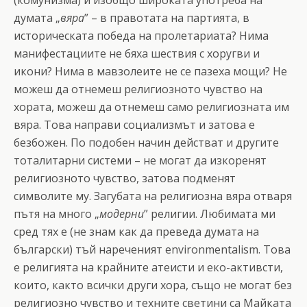
думата „
вяра
” – в правотата на партията, в
историческата победа на пролетариата? Нима
манифестациите не бяха шествия с хоругви и
икони? Нима в мавзолеите не се пазеха мощи? Не
можеш да отнемеш религиозното чувство на
хората, можеш да отнемеш само религиозната им
вяра. Това направи социализмът и затова е
безбожен. По подобен начин действат и другите
тоталитарни системи – не могат да изкоренят
религиозното чувство, затова подменят
символите му. Загубата на религиозна вяра отваря
пътя на много „
модерни
” религии. Любимата ми
сред тях е (не знам как да преведа думата на
български) тъй нареченият environmentalism. Това
е религията на крайните атеисти и еко-активсти,
които, както всички други хора, също не могат без
религиозно чувство и техните светини са Майката