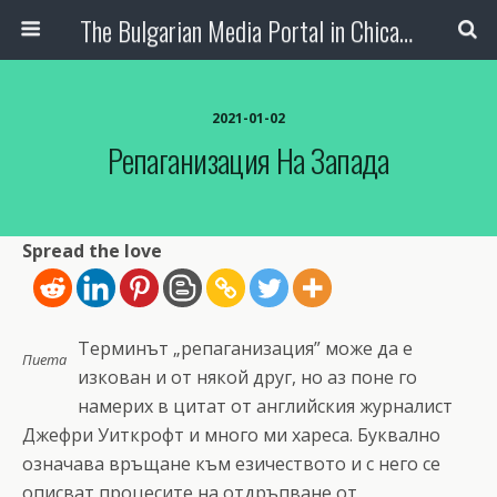
The Bulgarian Media Portal in Chicago
2021-01-02
Репаганизация На Запада
Spread the love
Терминът „репаганизация” може да е
Пиета
изкован и от някой друг, но аз поне го
намерих в цитат от английския журналист
Джефри Уиткрофт и много ми хареса. Буквално
означава връщане към езичеството и с него се
описват процесите на отдръпване от