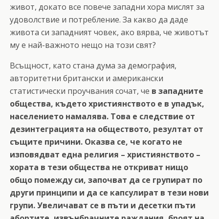
живот, докато все повече западни хора мислят за
удоволствие и потребление. За какво да даде
живота си западният човек, ако вярва, че животът
му е най-важното нещо на този свят?
Всъщност, като стана дума за демография,
авторитетни британски и американски
статистически проучвания сочат, че
в западните
общества, където християнството е в упадък,
населението намалява. Това е следствие от
дезинтеграцията на обществото, резултат от
същите причини. Оказва се, че когато не
изповядват една религия – християнството –
хората в тези общества не откриват нищо
общо помежду си, започват да се групират по
други принципи и да се капсулират в тези нови
групи. Увеличават се в пъти и десетки пъти
абортите, извънбрачните раждания, броят на