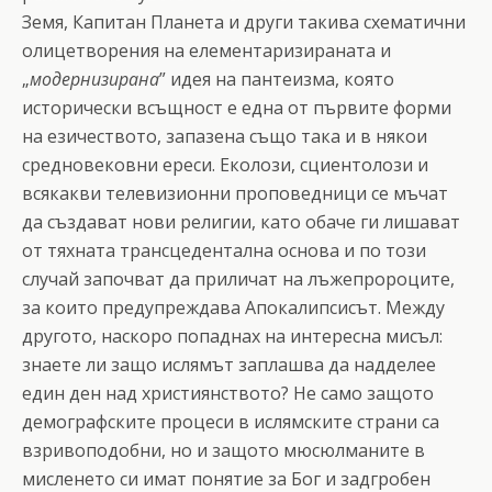
Земя, Капитан Планета и други такива схематични
олицетворения на елементаризираната и
„
модернизирана
” идея на пантеизма, която
исторически всъщност е една от първите форми
на езичеството, запазена също така и в някои
средновековни ереси. Еколози, сциентолози и
всякакви телевизионни проповедници се мъчат
да създават нови религии, като обаче ги лишават
от тяхната трансцедентална основа и по този
случай започват да приличат на лъжепророците,
за които предупреждава Апокалипсисът. Между
другото, наскоро попаднах на интересна мисъл:
знаете ли защо ислямът заплашва да надделее
един ден над християнството? Не само защото
демографските процеси в ислямските страни са
взривоподобни, но и защото мюсюлманите в
мисленето си имат понятие за Бог и задгробен