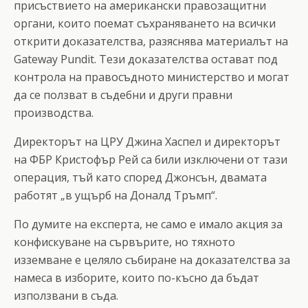
присъствието на американски правозащитни
органи, които поемат съхраняването на всички
открити доказателства, разяснява материалът на
Gateway Pundit. Тези доказателства остават под
контрола на правосъдното министерство и могат
да се ползват в съдебни и други правни
производства.
Директорът на ЦРУ Джина Хаспел и директорът
на ФБР Кристофър Рей са били изключени от тази
операция, тъй като според Джонсън, двамата
работят „в ущърб на Доналд Тръмп“.
По думите на експерта, не само е имало акция за
конфискуване на сървърите, но тяхното
изземване е целяло събиране на доказателства за
намеса в изборите, които по-късно да бъдат
използвани в съда.