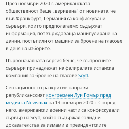
През ноември 2020 г. американската
общественост беше „взривена“ от новината, че
във Франкфурт, Германия са конфискувани
сървъри, които предполагаемо съдържат
информация, потвърждаваща манипулиране на
данни, постъпили от машини за броене на гласове
в деня на изборите.
Първоначалната версия беше, че въпросните
сървъри принадлежат на фалиралата испанска
компания за броене на гласове
Scytl
.
Сензационното разкритие направи
републиканският
конгресмен Луи Гомър пред
медията Newsmax
на 13 ноември 2020 г. Според
него, американски военни части са конфискували
сървър на Scytl, който съдържал солидни
доказателства за измами в президентските