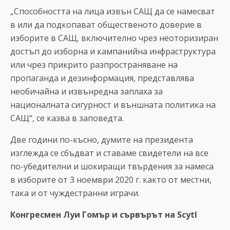
„Способността на лица извън САЩ да се намесват
в или да подкопават общественото доверие в
изборите в САЩ, включително чрез неоторизиран
достъп до изборна и кампанийна инфраструктура
или чрез прикрито разпространяване на
пропаганда и дезинформация, представлява
необичайна и извънредна заплаха за
националната сигурност и външната политика на
САЩ“, се казва в заповедта.
Две години по-късно, думите на президента
изглежда се сбъдват и ставаме свидетели на все
по-убедителни и шокиращи твърдения за намеса
в изборите от 3 ноември 2020 г. както от местни,
така и от чуждестранни играчи.
Конгресмен Луи Гомър и сървърът на Scytl