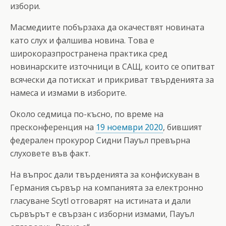
избори.
Масмедиите побързаха да окачествят новината
като слух и фалшива новина. Това е
широкоразпространена практика сред
новинарските източници в САЩ, които се опитват
всячески да потискат и прикриват твърденията за
намеса и измами в изборите.
Около седмица по-късно, по време на
пресконференция на
19 ноември 2020
, бившият
федерален прокурор Сидни Пауъл превърна
слуховете във факт.
На въпрос дали твърденията за конфискуван в
Германия сървър на компанията за електронно
гласуване Scytl отговарят на истината и дали
сървърът е свързан с изборни измами, Пауъл