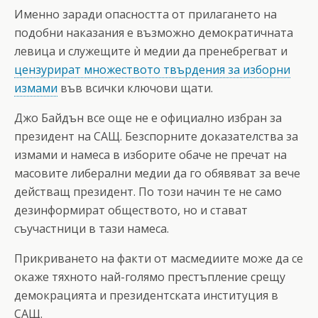
Именно заради опасността от прилагането на
подобни наказания е възможно демократичната
левица и служещите ѝ медии да пренебрегват и
цензурират множеството твърдения за изборни
измами
във всички ключови щати.
Джо Байдън все още не е официално избран за
президент на САЩ. Безспорните доказателства за
измами и намеса в изборите обаче не пречат на
масовите либерални медии да го обявяват за вече
действащ президент. По този начин те не само
дезинформират обществото, но и стават
съучастници в тази намеса.
Прикриването на факти от масмедиите може да се
окаже тяхното най-голямо престъпление срещу
демокрацията и президентската институция в
САЩ.