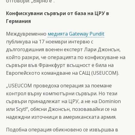
отговори: „Вярно е“.
Конфискувани сървъри от база на ЦРУ в
Германия
Междувременно
медията Gateway Pundit
публикува на 17 ноември интервю с
дългогодишния военен експерт Лари Джонсън,
който разкри, че операцията по конфискуване на
сървъри във Франкфурт всъщност е била на
Европейското командване на САЩ (USEUCOM).
„USEUCOM проведоха операция за поемане
контрол върху компютърни сървъри. Но тези
сървъри принадлежат на ЦРУ, а не на Dominion
или Scytl“, обясни Джонсън, позовавайки се на
надеждни източници в американската армия.
Подобна операция обикновено се извършва в