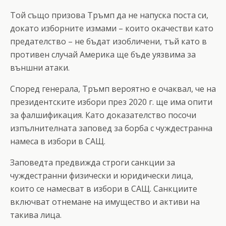
Той също призова Тръмп да не напуска поста си,
докато изборните измами – които окачестви като
предателство – не бъдат изобличени, тъй като в
противен случай Америка ще бъде уязвима за
външни атаки.
Според генерала, Тръмп вероятно е очаквал, че на
президентските избори през 2020 г. ще има опити
за фалшификация. Като доказателство посочи
изпълнителната заповед за борба с чуждестранна
намеса в избори в САЩ.
Заповедта предвижда строги санкции за
чуждестранни физически и юридически лица,
които се намесват в избори в САЩ. Санкциите
включват отнемане на имущество и активи на
такива лица.