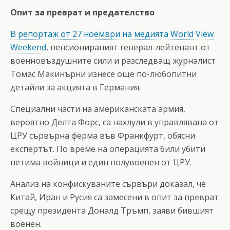
Опит за преврат и предателство
В репортаж от 27 ноември на медията World View
Weekend
, пенсионираният генерал-лейтенант от
военновъздушните сили и разследващ журналист
Томас Макинърни изнесе още по-любопитни
детайли за акцията в Германия.
Специални части на американската армия,
вероятно Делта Форс, са нахлули в управлявана от
ЦРУ сървърна ферма във Франкфурт, обясни
експертът. По време на операцията били убити
петима войници и един полувоенен от ЦРУ.
Анализ на конфискуваните сървъри доказал, че
Китай, Иран и Русия са замесени в опит за преврат
срещу президента Доналд Тръмп, заяви бившият
военен.