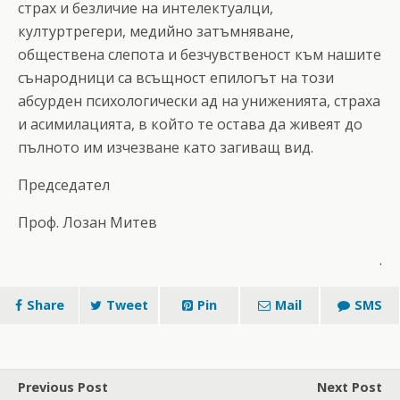
страх и безличие на интелектуалци,
културтрегери, медийно затъмняване,
обществена слепота и безчувственост към нашите
сънародници са всъщност епилогът на този
абсурден психологически ад на униженията, страха
и асимилацията, в който те остава да живеят до
пълното им изчезване като загиващ вид.
Председател
Проф. Лозан Митев
.
Share
Tweet
Pin
Mail
SMS
Previous Post
Next Post