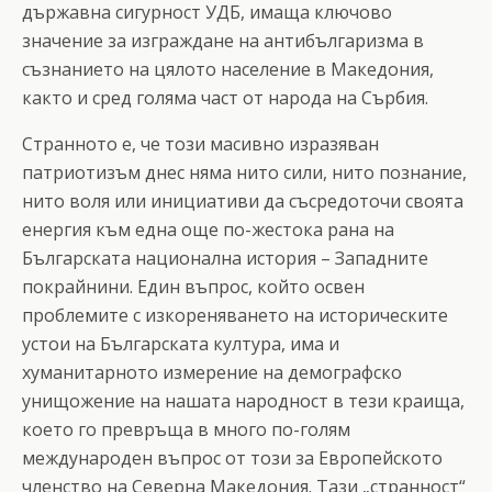
държавна сигурност УДБ, имаща ключово
значение за изграждане на антибългаризма в
съзнанието на цялото население в Македония,
както и сред голяма част от народа на Сърбия.
Странното е, че този масивно изразяван
патриотизъм днес няма нито сили, нито познание,
нито воля или инициативи да съсредоточи своята
енергия към една още по-жестока рана на
Българската национална история – Западните
покрайнини. Един въпрос, който освен
проблемите с изкореняването на историческите
устои на Българската култура, има и
хуманитарното измерение на демографско
унищожение на нашата народност в тези краища,
което го превръща в много по-голям
международен въпрос от този за Европейското
членство на Северна Македония. Тази „странност“