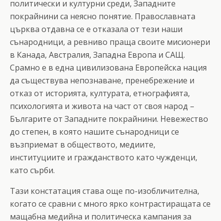
политически и културни среди, Западните
покрайнини са неясно понятие. Православната
църква отдавна се е отказала от тези наши
сънародници, а ревниво праща своите мисионери
в Канада, Австралия, Западна Европа и САЩ.
Срамно е в една цивилизована Европейска нация
да съществува непознаване, пренебрежение и
отказ от историята, културата, етнографията,
психологията и живота на част от своя народ –
Българите от Западните покрайнини. Невежество
до степен, в която нашите сънародници се
възприемат в обществото, медиите,
институциите и гражданството като чужденци,
като сърби.
Тази констатация става още по-изобличителна,
когато се сравни с много ярко контрастиращата се
мащабна медийна и политическа кампания за