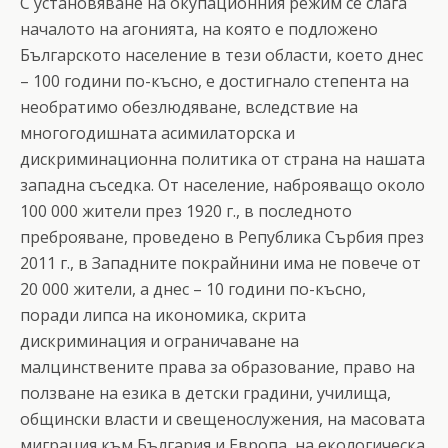
С установяване на окупационния режим се слага
началото на агонията, на която е подложено
Българското население в тези области, което днес
– 100 години по-късно, е достигнало степента на
необратимо обезлюдяване, вследствие на
многогодишната асимилаторска и
дискриминационна политика от страна на нашата
западна съседка. От население, наброяващо около
100 000 жители през 1920 г., в последното
преброяване, проведено в Република Сърбия през
2011 г., в Западните покрайнини има не повече от
20 000 жители, а днес – 10 години по-късно,
поради липса на икономика, скрита
дискриминация и ограничаване на
малцинствените права за образование, право на
ползване на езика в детски градини, училища,
общински власти и свещенослужения, на масовата
миграция към България и Европа, на екологическа