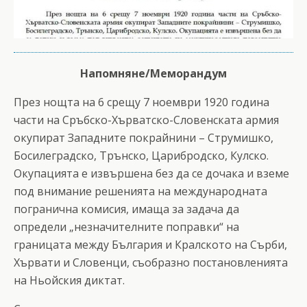
Напомняне/Меморандум
През нощта на 6 срещу 7 ноември 1920 година
части на Сръбско-Хърватско-Словенската армия
окупират Западните покрайнини – Струмишко,
Босилеградско, Трънско, Царибродско, Кулско.
Окупацията е извършена без да се дочака и вземе
под внимание решенията на международната
погранична комисия, имаща за задача да
определи „незначителните поправки“ на
границата между България и Кралското на Сърби,
Хървати и Словенци, съобразно постановленията
на Ньойския диктат.