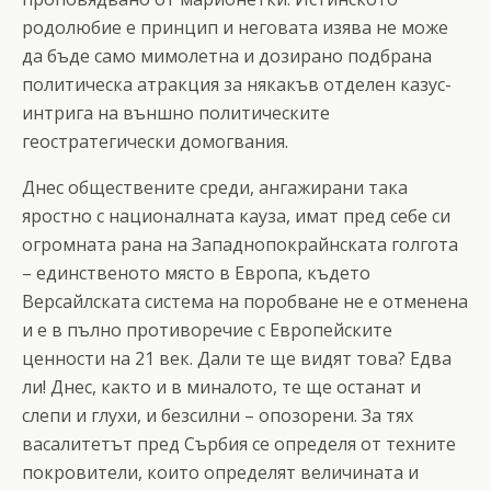
родолюбие е принцип и неговата изява не може
да бъде само мимолетна и дозирано подбрана
политическа атракция за някакъв отделен казус-
интрига на външно политическите
геостратегически домогвания.
Днес обществените среди, ангажирани така
яростно с националната кауза, имат пред себе си
огромната рана на Западнопокрайнската голгота
– единственото място в Европа, където
Версайлската система на поробване не е отменена
и е в пълно противоречие с Европейските
ценности на 21 век. Дали те ще видят това? Едва
ли! Днес, както и в миналото, те ще останат и
слепи и глухи, и безсилни – опозорени. За тях
васалитетът пред Сърбия се определя от техните
покровители, които определят величината и