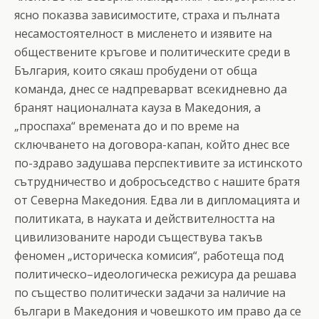
ясно показва зависимостите, страха и пълната
несамостоятелност в мисленето и изявите на
обществените кръгове и политическите среди в
България, които сякаш пробудени от обща
команда, днес се надпреварват всекидневно да
бранят националната кауза в Македония, а
„проспаха“ времената до и по време на
сключването на договора-капан, който днес все
по-здраво задушава перспективите за истинското
сътрудничество и добросъседство с нашите братя
от Северна Македония. Едва ли в дипломацията и
политиката, в науката и действителността на
цивилизованите народи съществува такъв
феномен „историческа комисия“, работеща под
политическо–идеологическа режисура да решава
по същество политически задачи за наличие на
българи в Македония и човешкото им право да се