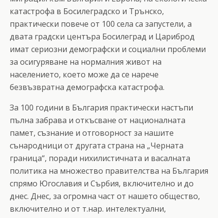
катастрофа в Босилеградско и Трънско,
практически повече от 100 села са запустели, а
двата градски центъра Босилеград и Цариброд
имат сериозни демографски и социални проблеми
за осигуряване на нормалния живот на
населението, което може да се нарече
безвъзвратна демографска катастрофа.
За 100 години в България практически настъпи
пълна забрава и откъсване от националната
памет, съзнание и отговорност за нашите
сънародници от другата страна на „Черната
граница“, поради нихилистичната и васалната
политика на множество правителства на България
спрямо Югославия и Сърбия, включително и до
днес. Днес, за огромна част от нашето общество,
включително и от т.нар. интелектуални,