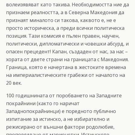
волеизявяват като такива. Необходимостта ние да
признаем реалността, а в Северна Македония да
признаят миналото си такова, каквото е, не е
просто историческа, а преди всички политическа
позиция. Тази комисия е пълен правен, научен,
политически, дипломатически и човешки абсурд, и
опасен прецедент! Капан, създаден от нас, за нас –
хората от двете страни на границата с Македония.
Граница, която е начертана в жестоките времена
на империалистическите грабежи от началото на
20 век.
100 годишнината от поробването на Западните
покрайнини (както го наричат
Западнопокрайнинци) е поредното публично
изпитание за истинско, а не избирателно и
режисирано от външни фактори родолюбие,
проповядвано от марионетки. Истинското