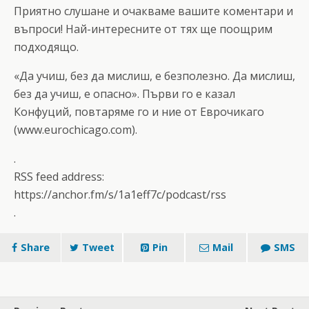
Приятно слушане и очакваме вашите коментари и
въпроси! Най-интересните от тях ще поощрим
подходящо.
«Да учиш, без да мислиш, е безполезно. Да мислиш,
без да учиш, е опасно». Първи го е казал
Конфуций, повтаряме го и ние от Еврочикаго
(www.eurochicago.com).
.
RSS feed address:
https://anchor.fm/s/1a1eff7c/podcast/rss
.
Share
Tweet
Pin
Mail
SMS