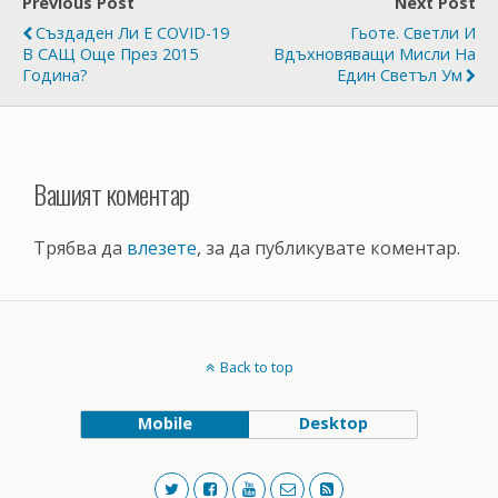
Previous Post
Next Post
Създаден Ли Е COVID-19
Гьоте. Светли И
В САЩ Още През 2015
Вдъхновяващи Мисли На
Година?
Един Светъл Ум
Вашият коментар
Трябва да
влезете
, за да публикувате коментар.
Back to top
Mobile
Desktop