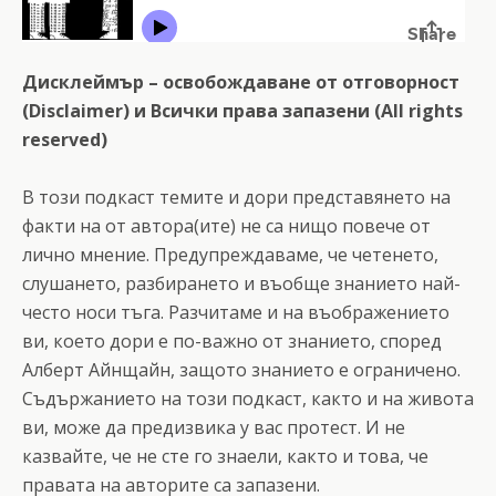
Дисклеймър – освобождаване от отговорност
(Disclaimer) и Всички права запазени (All rights
reserved)
В този подкаст темите и дори представянето на
факти на от автора(ите) не са нищо повече от
лично мнение. Предупреждаваме, че четенето,
слушането, разбирането и въобще знанието най-
често носи тъга. Разчитаме и на въображението
ви, което дори е по-важно от знанието, според
Алберт Айнщайн, защото знанието е ограничено.
Съдържанието на този подкаст, както и на живота
ви, може да предизвика у вас протест. И не
казвайте, че не сте го знаели, както и това, че
правата на авторите са запазени.