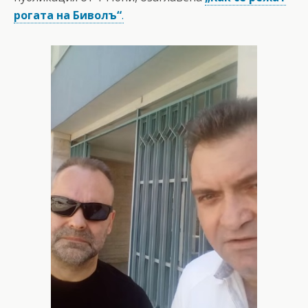
рогата на Биволъ“
.