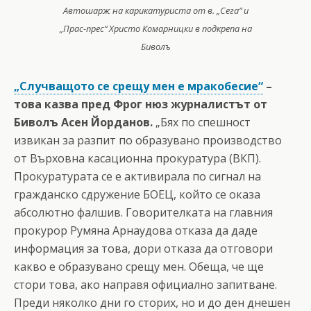
Автошарж на карикатуриста от в. „Сега“ и
„Прас-прес“ Христо Комарницки в подкрепа на
Биволъ
„Случващото се срещу мен е мракобесие“
–
това казва пред Фрог нюз журналистът от
Биволъ Асен Йорданов.
„Бях по спешност
извикан за разпит по образувано производство
от Върховна касационна прокуратура (ВКП).
Прокуратурата се е активирала по сигнал на
гражданско сдружение БОЕЦ, който се оказа
абсолютно фалшив. Говорителката на главния
прокурор Румяна Арнаудова отказа да даде
информация за това, дори отказа да отговори
какво е образувано срещу мен. Обеща, че ще
стори това, ако направя официално запитване.
Преди няколко дни го сторих, но и до ден днешен