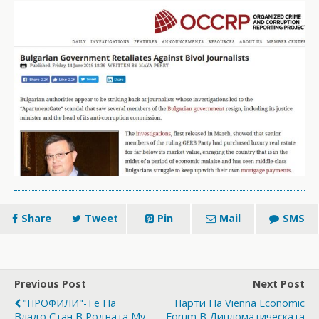
Share
Tweet
Pin
Mail
SMS
Previous Post
Next Post
"ПРОФИЛИ"-Те На
Парти На Vienna Economic
Владо Стан В Родната Му
Forum В Дипломатическата