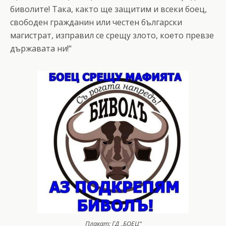
биволите! Така, както ще защитим и всеки боец,
свободен гражданин или честен български
магистрат, изправил се срещу злото, което превзе
държавата ни!“
Плакат: ГД „БОЕЦ“