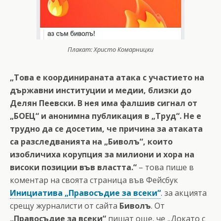
Плакат: Христо Комарницки
„Това е координираната атака с участието на
държавни институции и медии, близки до
Делян Пеевски. В нея има фалшив сигнал от
„БОЕЦ“ и анонимна публикация в „Труд“. Не е
трудно да се досетим, че причина за атаката
са разследванията на „Биволъ“, които
изобличиха корупция за милиони и хора на
високи позиции във властта.“
– това пише в
коментар на своята страница във Фейсбук
Инициатива „Правосъдие за всеки“
. за акцията
срещу журналисти от сайта
Биволъ
. От
„Правосъдие за всеки“
пишат още, че „Докато с