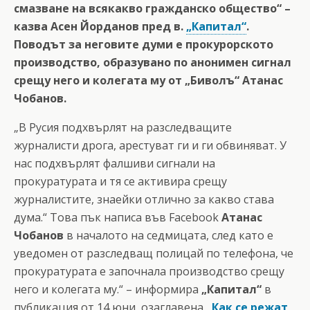
смазване на всякакво гражданско общество“ –
казва Асен Йорданов пред в.
„Капитал“
.
Поводът за неговите думи е прокурорското
производство, образувано по анонимен сигнал
срещу него и колегата му от „Биволъ“ Атанас
Чобанов.
„В Русия подхвърлят на разследващите
журналисти дрога, арестуват ги и ги обвиняват. У
нас подхвърлят фалшиви сигнали на
прокуратурата и тя се активира срещу
журналистите, знаейки отлично за какво става
дума.“ Това пък написа във Facebook
Атанас
Чобанов
в началото на седмицата, след като е
уведомен от разследващ полицай по телефона, че
прокуратурата е започнала производство срещу
него и колегата му.“ – информира
„Капитал“
в
публикация от 14 юни, озаглавена
„Как се режат