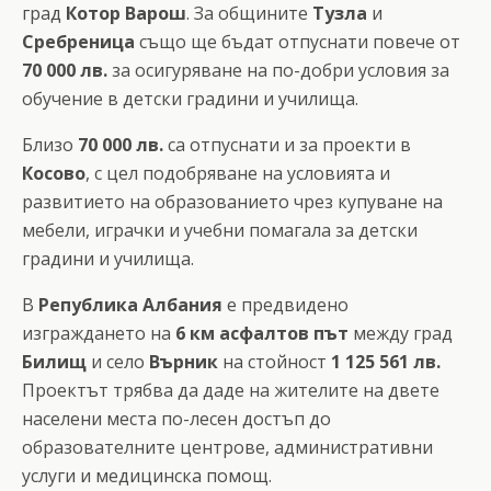
град
Котор Варош
. За общините
Тузла
и
Сребреница
също ще бъдат отпуснати повече от
70 000 лв.
за осигуряване на по-добри условия за
обучение в детски градини и училища.
Близо
70 000 лв.
са отпуснати и за проекти в
Косово
, с цел подобряване на условията и
развитието на образованието чрез купуване на
мебели, играчки и учебни помагала за детски
градини и училища.
В
Република Албания
е предвидено
изграждането на
6 км асфалтов
път
между град
Билищ
и село
Върник
на стойност
1 125 561 лв.
Проектът трябва да даде на жителите на двете
населени места по-лесен достъп до
образователните центрове, административни
услуги и медицинска помощ.