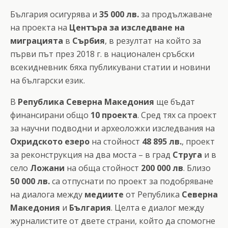
България осигурява и
35 000 лв.
за продължаване
на проекта на
Центъра за изследване на
миграцията
в
Сърбия
, в резултат на който за
първи път през 2018 г. в национален сръбски
всекидневник бяха публикувани статии и новини
на български език.
В
Република Северна Македония
ще бъдат
финансирани общо
10 проекта
. Сред тях са проект
за научни подводни и археоложки изследвания на
Охридското езеро
на стойност
48 895 лв.
, проект
за реконструкция на два моста – в град
Струга
и в
село
Ложани
на обща стойност
200 000 лв
. Близо
50 000 лв.
са отпуснати по проект за подобряване
на диалога между
медиите
от Република
Северна
Македония
и
България
. Целта е диалог между
журналистите от двете страни, който да спомогне