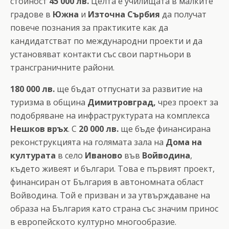
стойност
45 000 лв.
Целта е училищата в малките
градове в
Южна
и
Източна Сърбия
да получат
повече познания за практиките как да
кандидатстват по международни проекти и да
установяват контакти със свои партньори в
трансграничните райони.
180 000 лв.
ще бъдат отпуснати за развитие на
туризма в община
Димитровград,
чрез проект за
подобряване на инфраструктурата на комплекса
Нешков връх
. С
20 000 лв.
ще бъде финансирана
реконструкцията на голямата зала на
Дома на
културата
в село
Иваново
във
Войводина
,
където живеят и българи. Това е първият проект,
финансиран от България в автономната област
Войводина. Той е призван и за утвърждаване на
образа на България като страна със значим принос
в европейското културно многообразие.