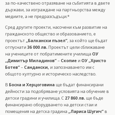
за по-качествено отразяване на събитията в двете
държави, за изграждане на партньорства между
медиите, а не предразсъдъци.*
Сред другите проекти, насочени към развитие на
гражданското общество и образованието, е
проектът
„Балкански пъзел“
, за който ще бъдат
отпуснати
36 000 лв.
Проектът цели сближаване
на учениците от побратимените училища
ОУ
„Димитър Миладинов“
–
Скопие
и
ОУ „Христо
Ботев“
–
Сандански,
и запознаването им с
общото културно и историческо наследство.
В
Босна и Херцоговина
ще бъдат финансирани
дейности за подобряване условията на обучение в
детски градини и училища. С
27 860 лв.
ще бъде
финансирано оборудването на детски стаи и
помещения на детска градина
„Лариса Шугич“
в