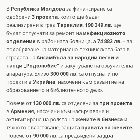
В
Република Молдова
за финансиране са
одобрени
3 проекта
, които ще бъдат
реализирани в град
Тараклия
.
190 349 лв.
ще
бъдат отпуснати за ремонт на
инфекциозното
отделение
в районната болница, а
74 882 лв.
– за
подобряване на материално-техническата база в
сградата на
Ансамбъла за народни песни и
танци „Родолюбие“
и закупуване на озвучителна
апаратура. Близо
300 000 лв.
са отпуснати по
проекти в
Украйна
, насочени към развитие на
образованието и библиотечното дело.
Повече от
130 000 лв.
са отделени за
три проекта
в
Армения
, насочени към насърчаване и
активизиране на ролята на
жените в бизнеса
и
тяхното овластяване, защита
правата на жените.
Повече от
90 000 лв
. са предвидени за
два